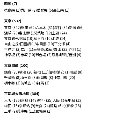
四國 (7)
德島縣 (1)
香川縣 (2)
愛媛縣 (6)
高知縣 (1)
東京 (532)
東京 (342)
銀座 (62)
六本木 (31)
澀谷 (34)
新宿 (56)
淺草 (25)
惠比壽 (15)
築地 (12)
上野 (24)
東京觀光地點 (10)
秋葉原 (10)
池袋 (14)
自由之丘/田園調布/中目黑 (10)
下北澤 (4)
吉祥寺 (3)
立川 (1)
表參道/原宿/青山 (22)
赤羽 (1)
神樂坂 (3)
赤坂 (10)
御台場 (2)
月島/晴海/豐洲 (4)
東京周遭 (100)
鎌倉 (28)
橫濱 (26)
箱根 (11)
船橋/浦安 (1)
川越 (8)
千葉縣 (8)
埼玉縣 (8)
靜岡縣 (8)
神奈川縣 (20)
栃木縣 (2)
茨城县 (5)
群馬 (2)
京都與大阪地區 (384)
大阪 (186)
京都 (148)
神戶 (35)
大阪 觀光地點 (12)
梅田 (16)
京都站 (9)
奈良 (24)
姬路 (6)
心斎橋 (16)
三重 (9)
兵庫縣 (11)
滋賀縣 (1)