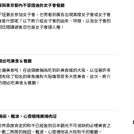
解與東京都內不容錯過的女子會餐廳
下班要去參加女子會，也常看到廣告出現賞櫻女子會或女子會
會是什麼呢？以下將介紹女子會的由來、特徵，以及女子會的
相信閱讀過後您也是女子會達人喔！
間必吃美食＆餐廳
吃遍美食啦！在這個被稱為吃到趴美食城的大阪，以住著許多
還有除了知名的章魚燒和大阪燒等眾多大眾美食。這次，將介
5間必吃美食＆餐廳！
的梅田・難波・心齋橋推薦燒肉店
世界高度肯定的和牛已經是到日本觀光不可或缺的必嚐美食之
一數二熱鬧的梅田・難波・心齋橋地區大啖和牛的餐廳。