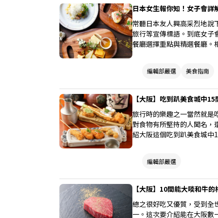
日本女生報你知！女子會詳
常聽日本友人興高采烈地說
旅行等宣傳標語。到底女子
餐廳選擇重點與精選餐廳。
編輯部嚴選
美食指南
【大阪】吃到趴美食城中15
旅行時的樂趣之一當然就是
對食物有所堅持的人聞名，
紹大阪這個吃到趴美食城中1
編輯部嚴選
【大阪】10間能大啖和牛
總之很好吃又優質，受到全
一。這次要介紹能在大阪數