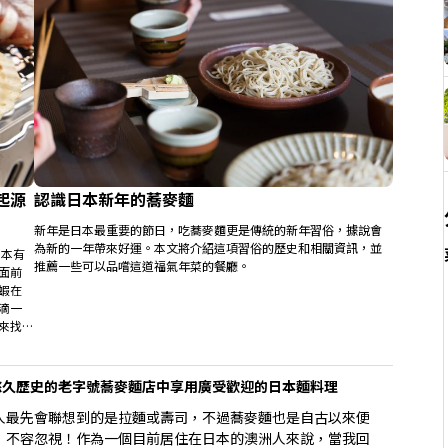
起源
認識日本新年的蕎麥麵
新年是日本最重要的節日，吃蕎麥麵更是傳統的新年習俗，據說會
為新的一年帶來好運。本文將介紹這項習俗的歷史和相關資訊，並
日本有
推薦一些可以品嚐這道福氣年菜的餐廳。
面前
蝦在
滴一
起來找
悠久歷史的老字號蕎麥麵店中享用廣受歡迎的日本麵料理
人最先會聯想到的是拉麵或壽司，不過蕎麥麵也是自古以來便
，不容忽視！作為一個目前居住在日本的澳洲人來說，當我回