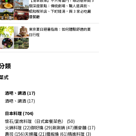
【淺草散策】不只有雷門！尋訪巷弄間 5
個深度景點：傳統劇場、職人道具街、
昭和喫茶店、下町錢湯，與 3 家必吃嚴
選餐廳
東京夏日避暑指南：如何體驗舒適的夏
日行程
分類
菜式
酒吧、調酒 (17)
酒吧、調酒 (17)
日本料理 (704)
懷石/宴席料理（日式套餐菜色） (50)
火鍋料理 (22)
御好燒 (29)
涮涮鍋 (47)
蕎麥麵 (17)
壽司 (156)
天婦羅 (21)
鐵板燒 (61)
精進料理 (3)