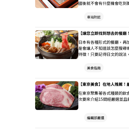
國後就不會有什麼機會吃到
我只有去過築地吃壽司，因
是，我最近發現到築地其實
車站附近
史的蕎麥麵餐廳──築地更
理。接著我要來介紹蕎麥麵
【讓您立即找到想去的餐廳
看吧！
日本有各種形式的餐廳，再
是會讓人不知道該怎麼搜尋
特徵！只要記得日文的說法
美食指南
【東京美食】在地人推薦！
在東京聚集著各式種類的飲
次要來介紹15間經嚴選並
編輯部嚴選