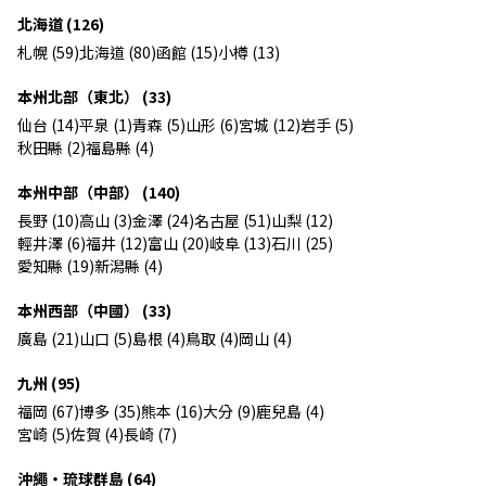
北海道 (126)
札幌 (59)
北海道 (80)
函館 (15)
小樽 (13)
本州北部（東北） (33)
仙台 (14)
平泉 (1)
青森 (5)
山形 (6)
宮城 (12)
岩手 (5)
秋田縣 (2)
福島縣 (4)
本州中部（中部） (140)
長野 (10)
高山 (3)
金澤 (24)
名古屋 (51)
山梨 (12)
輕井澤 (6)
福井 (12)
富山 (20)
岐阜 (13)
石川 (25)
愛知縣 (19)
新潟縣 (4)
本州西部（中國） (33)
廣島 (21)
山口 (5)
島根 (4)
鳥取 (4)
岡山 (4)
九州 (95)
福岡 (67)
博多 (35)
熊本 (16)
大分 (9)
鹿兒島 (4)
宮崎 (5)
佐賀 (4)
長崎 (7)
沖繩・琉球群島 (64)