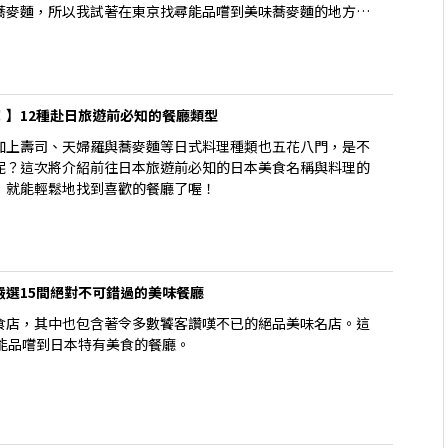
蕎麥麵，所以我試著在東京找尋能品嚐到美味蕎麥麵的地方。
為築地曾經是個著名的魚市場，並提供著豐富優質壽司。但
也是一個享用絕品美味蕎麥麵的好去處。我造訪了擁有悠久歷
科之里，並品嚐了日本最多變且讓人充滿活力的其中一種料
的相關內容及我自己前往該蕎麥麵景點的體驗，快點繼續往下
！】12種赴日旅遊前必知的餐廳類型
加上壽司、天婦羅與蕎麥麵等日式料理種類也五花八門，是不
呢？這次將介紹前往日本旅遊前必知的日本美食名稱與料理的
，就能輕鬆地找到喜歡的餐廳了喔！
嚴選15間絕對不可錯過的美味餐廳
食店，其中也包含著令多數饕客讚嘆不已的絕品美味名店。這
且能品嚐到日本特有美食的餐廳。