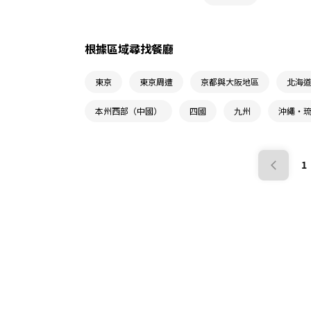
根據區域尋找餐廳
東京
東京周遭
京都與大阪地區
北海
本州西部（中國）
四國
九州
沖繩・
1