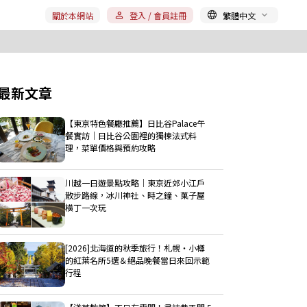
關於本網站
登入 / 會員註冊
繁體中文
最新文章
【東京特色餐廳推薦】日比谷Palace午
餐實訪｜日比谷公園裡的獨棟法式料
理，菜單價格與預約攻略
川越一日遊景點攻略｜東京近郊小江戶
散步路線，冰川神社、時之鐘、菓子屋
橫丁一次玩
[2026]北海道的秋季旅行！札幌・小樽
的紅葉名所5選＆絕品晚餐當日來回示範
行程