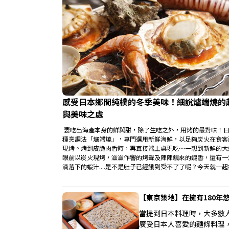
感受日本鄉間純樸的冬季美味！細說爐端燒的
與美味之處
要吃出海產本身的鮮與甜，除了生吃之外，用烤的最對味！
種烹調法「爐端燒」，專門選用新鮮海鮮，以足夠炭火在食客
現烤。烤到皮脆肉香時，再直接端上桌現吃～一想到新鮮的大
眼前以炭火現烤，滋滋作響的烤聲及陣陣飄來的蝦香，還有一
滴落下的蝦汁....是不是肚子已經餓到受不了了呢？今天就一
找日本的「爐端燒」哪裡吃的到！
【東京築地】在擁有180年
當提到日本料理時，大多數
廣受日本人喜愛的麵條料理