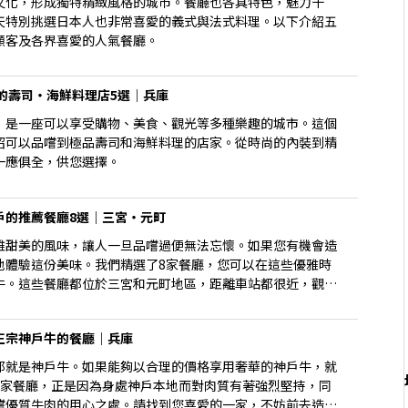
文化，形成獨特精緻風格的城市。餐廳也各具特色，魅力十
天特別挑選日本人也非常喜愛的義式與法式料理。以下介紹五
顧客及各界喜愛的人氣餐廳。
的壽司・海鮮料理店5選｜兵庫
，是一座可以享受購物、美食、觀光等多種樂趣的城市。這個
紹可以品嚐到極品壽司和海鮮料理的店家。從時尚的內裝到精
一應俱全，供您選擇。
戶的推薦餐廳8選｜三宮・元町
雅甜美的風味，讓人一旦品嚐過便無法忘懷。如果您有機會造
地體驗這份美味。我們精選了8家餐廳，您可以在這些優雅時
牛。這些餐廳都位於三宮和元町地區，距離車站都很近，觀光
一頓難忘的美味佳餚。
正宗神戶牛的餐廳｜兵庫
那就是神戶牛。如果能夠以合理的價格享用奢華的神戶牛，就
5家餐廳，正是因為身處神戶本地而對肉質有著強烈堅持，同
嚐優質牛肉的用心之處。請找到您喜愛的一家，不妨前去造