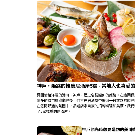
神戶・姬路的推薦居酒屋5選 - 當地人也喜愛
異國情緒洋溢的港町・神戶，歷史名勝遍佈的姬路。在這兩個
眾多的城市周邊觀光後，何不在居酒屋中度過一段放鬆的時光
在悠閒舒適的氛圍中，品嚐店家自豪的招牌料理和美酒，我們
了5家推薦的居酒屋。
神戶觀光時想要造訪的美味