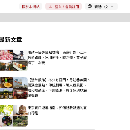
關於本網站
登入 / 會員註冊
繁體中文
最新文章
川越一日遊景點攻略｜東京近郊小江戶
散步路線，冰川神社、時之鐘、菓子屋
橫丁一次玩
【淺草散策】不只有雷門！尋訪巷弄間 5
個深度景點：傳統劇場、職人道具街、
昭和喫茶店、下町錢湯，與 3 家必吃嚴
選餐廳
東京夏日避暑指南：如何體驗舒適的夏
日行程