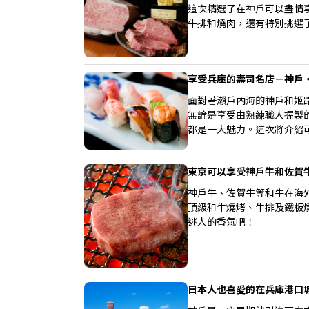
這次精選了在神戶可以盡情
牛排和燒肉，還有特別挑選
享受兵庫的壽司名店－神戶
面對著瀨戶內海的神戶和姬
無論是享受由熟練職人握製
都是一大魅力。這次將介紹
東京可以享受神戶牛和佐賀
神戶牛、佐賀牛等和牛在海
頂級和牛燒烤、牛排及鐵板
迷人的香氣吧！
日本人也喜愛的在兵庫港口