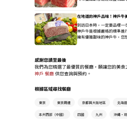
訪。
在地道的神戶品味！神戶牛
到訪日本時，一定要品嚐一
神戶牛是根據嚴格的標準進
擁有優雅甜味的神戶牛，您
感謝您讀至最後
我們為您精選了最優質的餐廳，願讓您的美食之旅成
神戶 餐廳
供您查詢與預約。
根據區域尋找餐廳
東京
東京周遭
京都與大阪地區
北海
本州西部（中國）
四國
九州
沖繩・