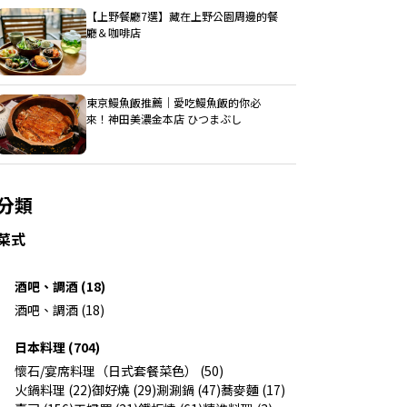
【上野餐廳7選】藏在上野公園周邊的餐
廳＆咖啡店
東京鰻魚飯推薦｜愛吃鰻魚飯的你必
來！神田美濃金本店 ひつまぶし
分類
菜式
酒吧、調酒 (18)
酒吧、調酒 (18)
日本料理 (704)
懷石/宴席料理（日式套餐菜色） (50)
火鍋料理 (22)
御好燒 (29)
涮涮鍋 (47)
蕎麥麵 (17)