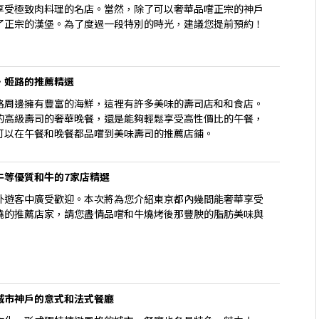
享受極致肉料理的名店。當然，除了可以奢華品嚐正宗的神戶
了正宗的漢堡。為了度過一段特別的時光，建議您提前預約！
・姬路的推薦精選
路周邊擁有豐富的海鮮，這裡有許多美味的壽司店和和食店。
的高級壽司的奢華晚餐，還是能夠輕鬆享受高性價比的午餐，
可以在午餐和晚餐都品嚐到美味壽司的推薦店鋪。
牛等優質和牛的7家店精選
外遊客中廣受歡迎。本次將為您介紹東京都內幾間能奢華享受
燒的推薦店家，請您盡情品嚐和牛燒烤後那豐腴的脂肪美味與
城市神戶的意式和法式餐廳