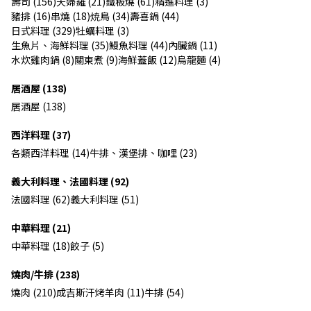
壽司 (156)
天婦羅 (21)
鐵板燒 (61)
精進料理 (3)
豬排 (16)
串燒 (18)
焼鳥 (34)
壽喜鍋 (44)
日式料理 (329)
牡蠣料理 (3)
生魚片、海鮮料理 (35)
鰻魚料理 (44)
內臟鍋 (11)
水炊雞肉鍋 (8)
關東煮 (9)
海鮮蓋飯 (12)
烏龍麵 (4)
居酒屋 (138)
居酒屋 (138)
西洋料理 (37)
各類西洋料理 (14)
牛排、漢堡排、咖哩 (23)
義大利料理、法國料理 (92)
法國料理 (62)
義大利料理 (51)
中華料理 (21)
中華料理 (18)
餃子 (5)
燒肉/牛排 (238)
燒肉 (210)
成吉斯汗烤羊肉 (11)
牛排 (54)