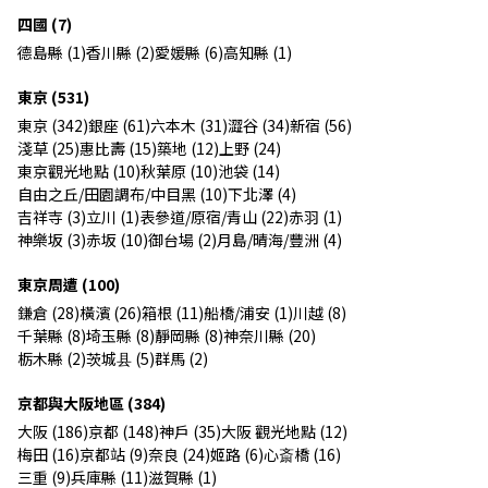
四國 (7)
德島縣 (1)
香川縣 (2)
愛媛縣 (6)
高知縣 (1)
東京 (531)
東京 (342)
銀座 (61)
六本木 (31)
澀谷 (34)
新宿 (56)
淺草 (25)
惠比壽 (15)
築地 (12)
上野 (24)
東京觀光地點 (10)
秋葉原 (10)
池袋 (14)
自由之丘/田園調布/中目黑 (10)
下北澤 (4)
吉祥寺 (3)
立川 (1)
表參道/原宿/青山 (22)
赤羽 (1)
神樂坂 (3)
赤坂 (10)
御台場 (2)
月島/晴海/豐洲 (4)
東京周遭 (100)
鎌倉 (28)
橫濱 (26)
箱根 (11)
船橋/浦安 (1)
川越 (8)
千葉縣 (8)
埼玉縣 (8)
靜岡縣 (8)
神奈川縣 (20)
栃木縣 (2)
茨城县 (5)
群馬 (2)
京都與大阪地區 (384)
大阪 (186)
京都 (148)
神戶 (35)
大阪 觀光地點 (12)
梅田 (16)
京都站 (9)
奈良 (24)
姬路 (6)
心斎橋 (16)
三重 (9)
兵庫縣 (11)
滋賀縣 (1)