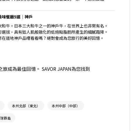
美味餐廳5選｜神戶
次和牛。日本三大和牛之一的神戶牛，在世界上也非常有名。
行選拔，具有如人肌般融化的低熔點脂肪所產生的細膩霜降。
想在道地神戶品嚐看看嗎？絕對會成為您旅行的美好回憶。
為最佳回憶。 SAVOR JAPAN為您找到
道
本州北部（東北）
本州中部（中部）
琉球群島