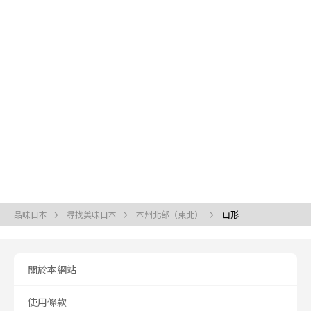
品味日本
尋找美味日本
本州北部（東北）
山形
關於本網站
使用條款