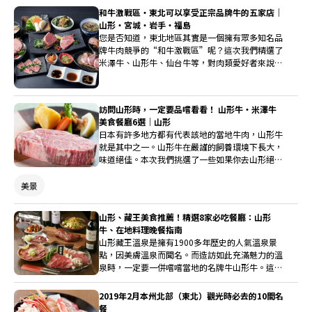
和牛激戰區・東北可以享受正宗品牌牛的五家店｜
山形・宮城・岩手・福島
您是否知道，東北地區其實是一個擁有眾多知名品
牌牛肉競爭的“和牛激戰區”呢？這次我們精選了
米澤牛、山形牛、仙台牛等，對肉類愛好者來說絕
對無法抗拒的專門店。在東北旅遊時，不妨親自造
訪，品嚐一下如何？
訪問山形時，一定要品嚐看看！ 山形牛・米澤牛
美食餐廳6選｜山形
日本有許多地方都有代表該地的當地牛肉，山形牛
就是其中之一。山形牛在嚴謹的飼養環境下長大，
味道絕佳。本次我們挑選了一些如果你去山形絕不
能錯過的山形牛美食餐廳。無論是燒肉、壽喜燒還
是牛排，都能讓你好好享受美味的山形牛！
美景
山形、藏王美食推薦！精選8家必吃餐廳：山形
牛、在地料理晚餐指南
山形藏王溫泉是擁有1900多年歷史的人氣溫泉景
點，因美膚溫泉而聞名。而造訪如此充滿魅力的溫
泉時，一定要一併嚐嚐當地的名牌牛山形牛。這裡
為您介紹了8家山形市內的推薦餐廳，能盡情享用
山形牛的特色──濃郁的紅肉口味與極佳口感。
2019年2月本州北部（東北）觀光時必去的10間名
餐