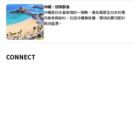
沖繩・琉球群島
沖繩是日本最南端的一個縣，擁有風靡全日本的獨
特美食與飲料，包括沖繩蕎麥麵、獨特的壽司配料
與泡盛酒。
CONNECT