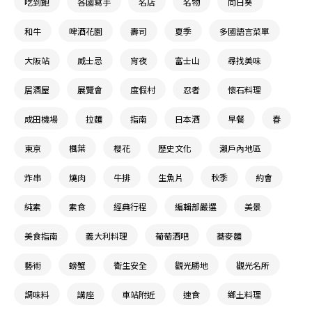
吃到飽
各國寫手
名店
名物
向日葵
和牛
啤酒花園
壽司
夏季
多國語言菜單
大阪站
威士忌
宵夜
富士山
尋找美味
居酒屋
展覽會
度假村
忍者
懷石料理
成田機場
拉麵
指南
日本酒
早餐
春
東京
楓葉
櫻花
歷史文化
瀨戶內地區
炸串
燒肉
牛排
生魚片
秋季
約會
純素
素食
經典行程
編輯部嚴選
美景
美食指南
義大利料理
葡萄酒吧
蕎麥麵
藝術
螃蟹
衛生安全
觀光勝地
觀光名所
調味料
講座
車站附近
速食
鄉土料理