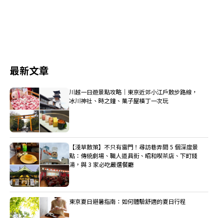
最新文章
川越一日遊景點攻略｜東京近郊小江戶散步路線，
冰川神社、時之鐘、菓子屋橫丁一次玩
【淺草散策】不只有雷門！尋訪巷弄間 5 個深度景
點：傳統劇場、職人道具街、昭和喫茶店、下町錢
湯，與 3 家必吃嚴選餐廳
東京夏日避暑指南：如何體驗舒適的夏日行程