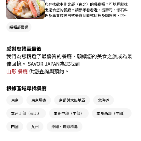
您在找欲本州北部（東北）的餐廳嗎？可以輕鬆找
出適合您的餐廳。請參考看看喔。從壽司、懷石料
理及壽喜燒等日式美食到義式料裡及咖哩等，可以
使用料理名稱來進行搜尋。
編輯部嚴選
感謝您讀至最後
我們為您精選了最優質的餐廳，願讓您的美食之旅成為最
佳回憶。 SAVOR JAPAN為您找到
山形 餐廳
供您查詢與預約。
根據區域尋找餐廳
東京
東京周遭
京都與大阪地區
北海道
本州北部（東北）
本州中部（中部）
本州西部（中國）
四國
九州
沖繩・琉球群島