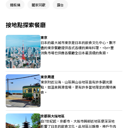
鐵板燒
闔家同歡
露台
按地點探索餐廳
東京
日本的最大城市東京是日本的飲食文化中心。數不
盡的東京餐廳提供各式各樣的美味料理，<br>豐
洲魚市場也供應各餐廳全日本最頂級的魚類。
東京周遭
東京附近沿海、山區與山谷地區皆有許多觀光景
點，如溫泉與滑雪場，更有許多當地限定的獨特美
食。
京都與大阪地區
自7世紀起，京都市、大阪市與鄰近地區便深深地
影響了日本的飲食文化。此地區以娛樂、神戶牛肉