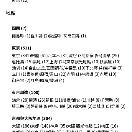
素菜 (12)
地點
四國 (7)
德島縣 (1)
香川縣 (2)
愛媛縣 (6)
高知縣 (1)
東京 (531)
東京 (342)
銀座 (61)
六本木 (31)
澀谷 (34)
新宿 (56)
淺草 (25)
惠比壽 (15)
築地 (12)
上野 (24)
東京觀光地點 (10)
秋葉原 (10)
池袋 (14)
自由之丘/田園調布/中目黑 (10)
下北澤 (4)
吉祥寺 (3)
立川 (1)
表參道/原宿/青山 (22)
赤羽 (1)
神樂坂 (3)
赤坂 (10)
御台場 (2)
月島/晴海/豐洲 (4)
東京周遭 (100)
鎌倉 (28)
橫濱 (26)
箱根 (11)
船橋/浦安 (1)
川越 (8)
千葉縣 (8)
埼玉縣 (8)
靜岡縣 (8)
神奈川縣 (20)
栃木縣 (2)
茨城县 (5)
群馬 (2)
京都與大阪地區 (384)
大阪 (186)
京都 (148)
神戶 (35)
大阪 觀光地點 (12)
梅田 (16)