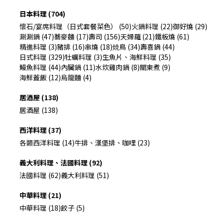
日本料理 (704)
懷石/宴席料理（日式套餐菜色） (50)
火鍋料理 (22)
御好燒 (29)
涮涮鍋 (47)
蕎麥麵 (17)
壽司 (156)
天婦羅 (21)
鐵板燒 (61)
精進料理 (3)
豬排 (16)
串燒 (18)
焼鳥 (34)
壽喜鍋 (44)
日式料理 (329)
牡蠣料理 (3)
生魚片、海鮮料理 (35)
鰻魚料理 (44)
內臟鍋 (11)
水炊雞肉鍋 (8)
關東煮 (9)
海鮮蓋飯 (12)
烏龍麵 (4)
居酒屋 (138)
居酒屋 (138)
西洋料理 (37)
各類西洋料理 (14)
牛排、漢堡排、咖哩 (23)
義大利料理、法國料理 (92)
法國料理 (62)
義大利料理 (51)
中華料理 (21)
中華料理 (18)
餃子 (5)