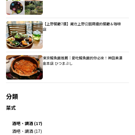
【上野餐廳7選】藏在上野公園周邊的餐廳＆咖啡
店
東京鰻魚飯推薦｜愛吃鰻魚飯的你必來！神田美濃
金本店 ひつまぶし
分類
菜式
酒吧、調酒 (17)
酒吧、調酒 (17)