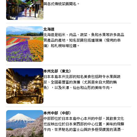
與各式傳統菜餚聞名。
北海道
北海道是稻米、肉品、蔬菜、魚和水果等許多高品
質產品的產地，知名菜餚包括爐端燒（慢烤的串
燒）和札幌味噌拉麵。
本州北部（東北）
日本本島本州北部的知名美食包括時令水果與蔬
菜、全國最豐富的漁獲（尤其是來自大間的鮪
魚），以及米澤、仙台和山形的美味牛肉。
本州中部（中部）
中部即位於日本本島中心本州的中部，其飲食文化
也反映出位於日本東西部的中心位置，美味的飛驒
牛肉、世界馳名的富士山與許多極受讚賞的清酒釀
造廠都位於中部。