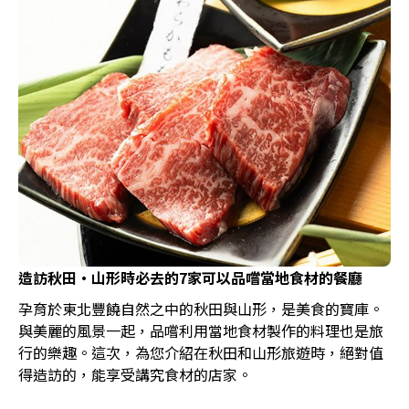
造訪秋田・山形時必去的7家可以品嚐當地食材的餐廳
孕育於東北豐饒自然之中的秋田與山形，是美食的寶庫。
與美麗的風景一起，品嚐利用當地食材製作的料理也是旅
行的樂趣。這次，為您介紹在秋田和山形旅遊時，絕對值
得造訪的，能享受講究食材的店家。