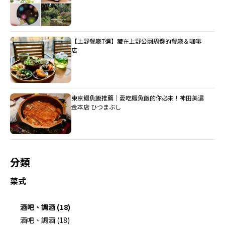
【上野餐廳7選】藏在上野公園周邊的餐廳＆咖啡
店
東京鰻魚飯推薦｜愛吃鰻魚飯的你必來！神田美濃
金本店 ひつまぶし
分類
菜式
酒吧、調酒 (18)
酒吧、調酒 (18)