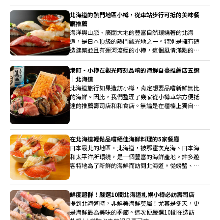
產為首的北海道美食。享受當地食材和地方菜單，
創造旅行的美好回憶。
北海道的熱門地區小樽，從車站步行可抵的美味餐
廳推薦
海洋與山脈、廣闊大地的豐富自然環繞著的北海
道，是日本頂級的熱門觀光地之一。特別是擁有磚
造建築並且有運河流經的小樽，這個風情滿點的城
市，是您絕對值得一遊的熱門地區。在美味食物豐
富的小樽，我們將介紹幾家從車站步行可抵達的美
港町・小樽在觀光時想品嚐的海鮮自豪推薦店五選
味餐廳。
｜北海道
北海道旅行如果造訪小樽，肯定想要品嚐新鮮無比
的海鮮。因此，我們整理了幾家從小樽車站方便抵
達的推薦壽司店和和食店。無論是在櫃檯上獨自靜
靜享受海鮮料理，還是與家人或朋友一起熱鬧分
享，都是不錯的選擇。請務必品嚐海鮮新鮮捕撈所
帶來的獨特風味和口感。
在北海道輕鬆品嚐絕佳海鮮料理的5家餐廳
日本最北的地區・北海道，被鄂霍次克海、日本海
和太平洋所環繞，是一個豐富的海鮮產地。許多遊
客特地為了新鮮的海鮮而訪問北海道。從螃蟹、海
膽到魷魚、鮭魚和鮭魚子，北海道引以為傲的海鮮
品種多不勝數。在這裡，我們介紹一家讓你輕鬆品
味北海道海鮮的餐廳。
鮮度超群！嚴選10間北海道札幌小樽必訪壽司店
提到北海道時，非鮮美海鮮莫屬！尤其是冬天，更
是海鮮最為美味的季節。這次便嚴選10間在造訪