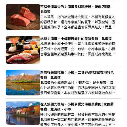
可以盡情享受的北海道食材鐵板燒、燒肉店5選｜
北海道
日本首屈一指的旅遊勝地北海道。不僅有氣候宜人
的春秋季節，還有綠意盎然的夏季，以及被純白雪
花覆蓋的冬季，全年都能盡情享受其魅力。而且北
海道的美食也是一大亮點。這次為您介紹位於札
幌、小樽、函館，使用北海道當地食材的鐵板燒和
訪問北海道・小樽時可前往的美味餐廳｜北海道
燒肉店。請務必體驗北海道獨有的美味。
札幌抵達小樽十分便利，是在北海道旅遊散步的理
想區域。小樽運河、北一玻璃、小樽水族館、小樽
音樂盒堂等旅遊景點集中於此，因此成為北海道觀
光中必訪的地方。這次我們精選了5家提供豐富的
海鮮等美食的推薦餐廳。
新雪谷美食推薦：小樽・二世谷必吃8家在地特色
餐廳｜北海道
北海道的小樽與新雪谷（NISEKO）是全年吸引海
內外旅客的熱門目的地，而秋季更因迷人的紅葉美
景而備受喜愛。本次特別精選了八家以當地食材入
菜、展現各自特色的小樽與新雪谷美食餐廳。無論
是欣賞紅葉後的暖心一餐，或是在旅途中品味北海
在人氣觀光區域・小樽享受北海道美食的5家推薦
道的季節風味，都能為您的小樽、新雪谷之旅增添
餐廳｜北海道・小樽
難忘的美食回憶。
運河和磚造的倉庫林立，散發著復古氣息的小樽是
北海道數一數二的熱門觀光地。這個充滿韻味的街
道吸引了許多人。在小樽，不可忘記的是以北方海