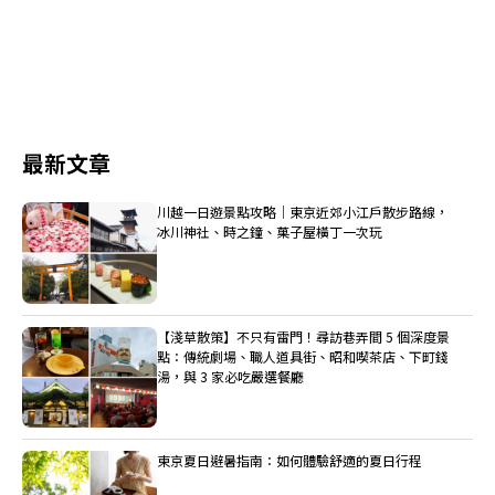
最新文章
川越一日遊景點攻略｜東京近郊小江戶散步路線，
冰川神社、時之鐘、菓子屋橫丁一次玩
【淺草散策】不只有雷門！尋訪巷弄間 5 個深度景
點：傳統劇場、職人道具街、昭和喫茶店、下町錢
湯，與 3 家必吃嚴選餐廳
東京夏日避暑指南：如何體驗舒適的夏日行程