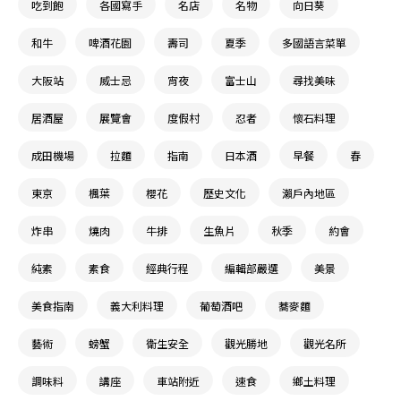
吃到飽
各國寫手
名店
名物
向日葵
和牛
啤酒花園
壽司
夏季
多國語言菜單
大阪站
威士忌
宵夜
富士山
尋找美味
居酒屋
展覽會
度假村
忍者
懷石料理
成田機場
拉麵
指南
日本酒
早餐
春
東京
楓葉
櫻花
歷史文化
瀨戶內地區
炸串
燒肉
牛排
生魚片
秋季
約會
純素
素食
經典行程
編輯部嚴選
美景
美食指南
義大利料理
葡萄酒吧
蕎麥麵
藝術
螃蟹
衛生安全
觀光勝地
觀光名所
調味料
講座
車站附近
速食
鄉土料理