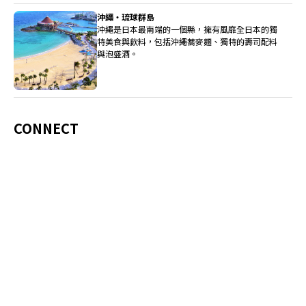
沖繩・琉球群島
沖繩是日本最南端的一個縣，擁有風靡全日本的獨
特美食與飲料，包括沖繩蕎麥麵、獨特的壽司配料
與泡盛酒。
CONNECT