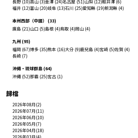
長野 (10)
高山 (3)
金澤 (24)
名古屋 (51)
山梨 (12)
輕井澤 (6)
福井 (12)
富山 (20)
岐阜 (13)
石川 (25)
愛知縣 (19)
新潟縣 (4)
本州西部（中國） (33)
廣島 (21)
山口 (5)
島根 (4)
鳥取 (4)
岡山 (4)
九州 (95)
福岡 (67)
博多 (35)
熊本 (16)
大分 (9)
鹿兒島 (4)
宮崎 (5)
佐賀 (4)
長崎 (7)
沖繩・琉球群島 (64)
沖繩 (52)
那霸 (25)
宮古 (1)
歸檔
2026年08月(2)
2026年07月(11)
2026年06月(10)
2026年05月(7)
2026年04月(18)
2026年03月(4)