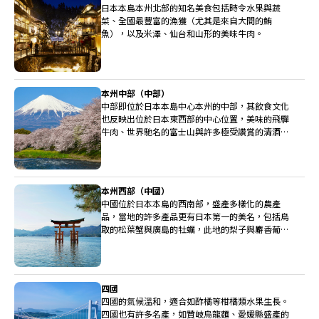
日本本島本州北部的知名美食包括時令水果與蔬
菜、全國最豐富的漁獲（尤其是來自大間的鮪
魚），以及米澤、仙台和山形的美味牛肉。
本州中部（中部）
中部即位於日本本島中心本州的中部，其飲食文化
也反映出位於日本東西部的中心位置，美味的飛驒
牛肉、世界馳名的富士山與許多極受讚賞的清酒釀
造廠都位於中部。
本州西部（中國）
中國位於日本本島的西南部，盛產多樣化的農產
品，當地的許多產品更有日本第一的美名，包括鳥
取的松葉蟹與廣島的牡蠣，此地的梨子與麝香葡萄
也非常高級。
四國
四國的氣候溫和，適合如酢橘等柑橘類水果生長。
四國也有許多名產，如贊岐烏龍麵、愛媛縣盛產的