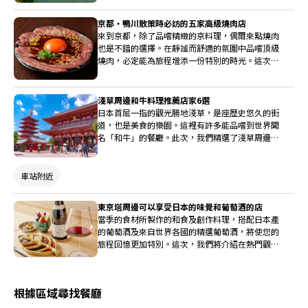
家。
京都・鴨川散策時必訪的五家高級燒肉店
來到京都，除了品嚐精緻的京料理，偶爾來點燒肉
也是不錯的選擇。在靜謐而舒適的氛圍中品嚐頂級
燒肉，必定能為旅程增添一份特別的時光。這次我
們將介紹在京都・鴨川周邊，能夠品嚐到講究品牌
和牛的燒肉店。
淺草周邊和牛料理推薦店家6選
日本首屈一指的觀光勝地淺草，是座歷史悠久的街
道，也是美食的樂園。這裡有許多能品嚐到世界聞
名「和牛」的餐廳。此次，我們精選了淺草周邊六
家能讓您盡情享受和牛的美味餐廳。
車站附近
東京塔周邊可以享受日本的味覺和葡萄酒的店
當季的食材所製作的和食及創作料理，搭配日本產
的葡萄酒及來自世界各國的精選葡萄酒，將使您的
旅程回憶更加特別。這次，我們將介紹在熱門觀光
景點「東京塔」附近，您絕對不容錯過的美食與葡
萄酒餐廳。
根據區域尋找餐廳