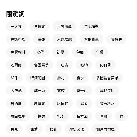
關鍵詞
一人食
世博會
世界遺產
主廚精選
丼飯料理
京都
人氣推薦
價格實惠
優惠券
免費WiFi
冬季
初夏
包廂
午餐
吃到飽
各國寫手
名店
名物
向日葵
和牛
啤酒花園
壽司
夏季
多國語言菜單
大阪站
威士忌
宵夜
富士山
尋找美味
居酒屋
展覽會
度假村
忍者
懷石料理
成田機場
拉麵
指南
日本酒
早餐
春
東京
楓葉
櫻花
歷史文化
瀨戶內地區