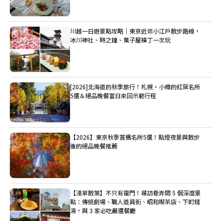
川越一日遊景點攻略｜東京近郊小江戶散步路線，
冰川神社、時之鐘、菓子屋橫丁一次玩
[2026]北海道的秋季旅行！札幌・小樽的紅葉名所
5選＆絕品晚餐當日來回示範行程
【2026】東京秋季賞楓名所5選！點燈夜景與散步
後的絕品晚餐推薦
【淺草散策】不只有雷門！尋訪巷弄間 5 個深度景
點：傳統劇場、職人道具街、昭和喫茶店、下町錢
湯，與 3 家必吃嚴選餐廳