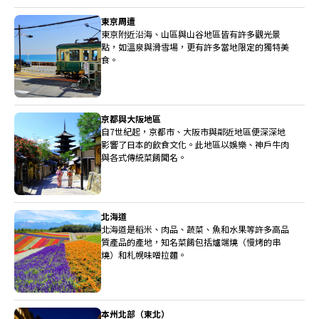
東京周遭
東京附近沿海、山區與山谷地區皆有許多觀光景
點，如溫泉與滑雪場，更有許多當地限定的獨特美
食。
京都與大阪地區
自7世紀起，京都市、大阪市與鄰近地區便深深地
影響了日本的飲食文化。此地區以娛樂、神戶牛肉
與各式傳統菜餚聞名。
北海道
北海道是稻米、肉品、蔬菜、魚和水果等許多高品
質產品的產地，知名菜餚包括爐端燒（慢烤的串
燒）和札幌味噌拉麵。
本州北部（東北）