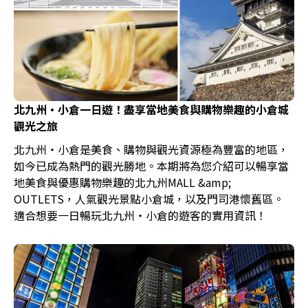
北九州・小倉一日遊！盡享當地美食與購物樂趣的小倉城
觀光之旅
北九州・小倉是美食、購物與觀光資源極為豐富的地區，
如今已成為熱門的觀光勝地。本期將為您介紹可以暢享當
地美食與優惠購物樂趣的北九州MALL &amp;
OUTLETS，人氣觀光景點小倉城，以及門司港懷舊區。
適合想要一日暢玩北九州・小倉的遊客的實用資訊！