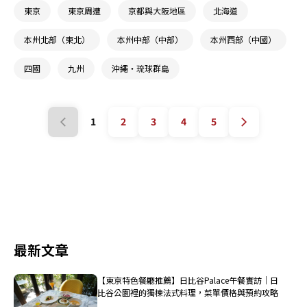
東京
東京周遭
京都與大阪地區
北海道
本州北部（東北）
本州中部（中部）
本州西部（中國）
四國
九州
沖繩・琉球群島
1
2
3
4
5
最新文章
【東京特色餐廳推薦】日比谷Palace午餐實訪｜日
比谷公園裡的獨棟法式料理，菜單價格與預約攻略