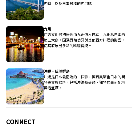
虎蝦，以及日本最棒的虎河豚。
九州
西方文化最初是經由九州傳入日本，九州為日本的
第三大島，因深受葡萄牙與其他西方料理的影響，
使其發展出多彩的料理傳統。
沖繩・琉球群島
沖繩是日本最南端的一個縣，擁有風靡全日本的獨
特美食與飲料，包括沖繩蕎麥麵、獨特的壽司配料
與泡盛酒。
CONNECT