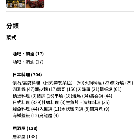
分類
菜式
酒吧、調酒 (17)
酒吧、調酒 (17)
日本料理 (704)
懷石/宴席料理（日式套餐菜色） (50)
火鍋料理 (22)
御好燒 (29)
涮涮鍋 (47)
蕎麥麵 (17)
壽司 (156)
天婦羅 (21)
鐵板燒 (61)
精進料理 (3)
豬排 (16)
串燒 (18)
焼鳥 (34)
壽喜鍋 (44)
日式料理 (329)
牡蠣料理 (3)
生魚片、海鮮料理 (35)
鰻魚料理 (44)
內臟鍋 (11)
水炊雞肉鍋 (8)
關東煮 (9)
海鮮蓋飯 (12)
烏龍麵 (4)
居酒屋 (138)
居酒屋 (138)