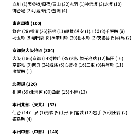
立川 (1)
表參道/原宿/青山 (22)
赤羽 (1)
神樂坂 (3)
赤坂 (10)
御台場 (2)
月島/晴海/豐洲 (4)
東京周遭 (100)
鎌倉 (28)
橫濱 (26)
箱根 (11)
船橋/浦安 (1)
川越 (8)
千葉縣 (8)
埼玉縣 (8)
靜岡縣 (8)
神奈川縣 (20)
栃木縣 (2)
茨城县 (5)
群馬 (2)
京都與大阪地區 (384)
大阪 (186)
京都 (148)
神戶 (35)
大阪 觀光地點 (12)
梅田 (16)
京都站 (9)
奈良 (24)
姬路 (6)
心斎橋 (16)
三重 (9)
兵庫縣 (11)
滋賀縣 (1)
北海道 (126)
札幌 (59)
北海道 (80)
函館 (15)
小樽 (13)
本州北部（東北） (33)
仙台 (14)
平泉 (1)
青森 (5)
山形 (6)
宮城 (12)
岩手 (5)
秋田縣 (2)
福島縣 (4)
本州中部（中部） (140)