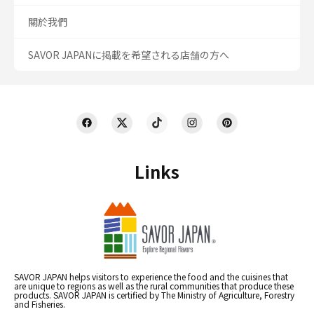
關於我們
SAVOR JAPANに掲載を希望される店舗の方へ
Links
SAVOR JAPAN helps visitors to experience the food and the cuisines that
are unique to regions as well as the rural communities that produce these
products. SAVOR JAPAN is certified by The Ministry of Agriculture, Forestry
and Fisheries.