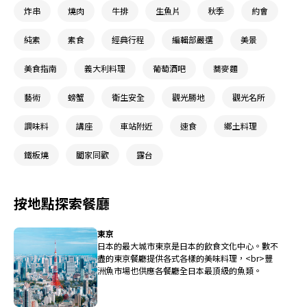
炸串
燒肉
牛排
生魚片
秋季
約會
純素
素食
經典行程
編輯部嚴選
美景
美食指南
義大利料理
葡萄酒吧
蕎麥麵
藝術
螃蟹
衛生安全
觀光勝地
觀光名所
調味料
講座
車站附近
速食
鄉土料理
鐵板燒
闔家同歡
露台
按地點探索餐廳
東京
日本的最大城市東京是日本的飲食文化中心。數不
盡的東京餐廳提供各式各樣的美味料理，<br>豐
洲魚市場也供應各餐廳全日本最頂級的魚類。