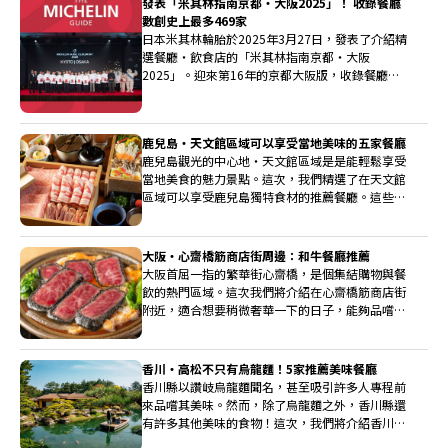
發表「米其林指南京都・大阪2025」！ 收錄餐廳
數創史上最多469家
日本米其林輪胎於2025年3月27日，發表了介紹精
選餐廳・飲食店的「米其林指南京都・大阪
2025」。迎來第16年的京都大阪版，收錄餐廳數
創史上最多達469家，京都大阪總計8家三星餐廳
維持不變，新增3家二星餐廳。誕生了包含全球首
家拉麵米其林綠星在內的2家新米其林綠星餐廳。
鹿兒島・天文館區域可以享受當地美味的五家餐廳
新增4家必比登推介餐廳，大阪也首次誕生導師主
鹿兒島觀光的中心地・天文館區域是是能輕鬆享受
廚。
當地美食的魅力景點。這次，我們精選了在天文館
區域可以享受鹿兒島獨特食材的推薦餐廳。這些名
店深受當地人喜愛，請務必體驗鹿兒島獨特的味
道。
大阪・心齋橋筋商店街周邊：和牛餐廳推薦
大阪首屈一指的繁華街心齋橋，是個集結購物與餐
飲的熱門區域。這次我們將介紹在心齋橋筋商店街
附近，適合想要稍微奢華一下的日子，能夠品嚐和
牛的店家。
香川・高松不只有烏龍麵！5家推薦美味餐廳
香川縣以讚岐烏龍麵聞名，甚至吸引許多人專程前
來品嚐其美味。然而，除了烏龍麵之外，香川縣還
有許多其他美味的食物！這次，我們將介紹香川縣
熱門觀光景點高松，能享用美味日本料理的推薦店