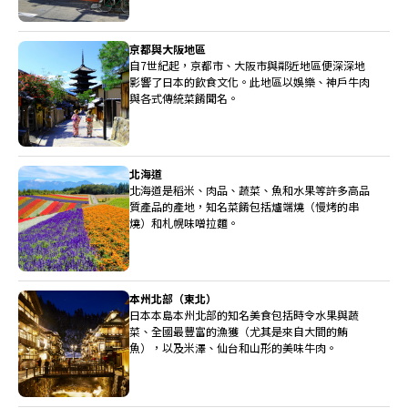
京都與大阪地區
自7世紀起，京都市、大阪市與鄰近地區便深深地
影響了日本的飲食文化。此地區以娛樂、神戶牛肉
與各式傳統菜餚聞名。
北海道
北海道是稻米、肉品、蔬菜、魚和水果等許多高品
質產品的產地，知名菜餚包括爐端燒（慢烤的串
燒）和札幌味噌拉麵。
本州北部（東北）
日本本島本州北部的知名美食包括時令水果與蔬
菜、全國最豐富的漁獲（尤其是來自大間的鮪
魚），以及米澤、仙台和山形的美味牛肉。