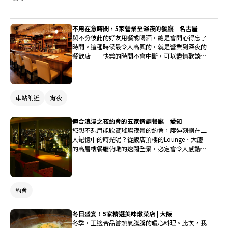
不用在意時間，5家營業至深夜的餐廳｜名古屋
與不分彼此的好友用餐或喝酒，總是會開心得忘了
時間。這種時候最令人高興的，就是營業到深夜的
餐飲店──快樂的時間不會中斷，可以盡情歡談。
這次為各位介紹5家在名古屋營業到深夜的餐飲
店，無論選擇哪一家，保證都能度過充實的時
光。
車站附近
宵夜
適合浪漫之夜約會的五家情調餐廳｜愛知
您想不想用能欣賞璀璨夜景的約會，度過刻劃在二
人記憶中的時光呢？從飯店頂樓的Lounge、大廈
的高層樓餐廳俯瞰的遼闊全景，必定會令人感動不
已，高品質的料理也會讓心情更加雀躍。
約會
冬日盛宴！5家精選美味燉菜店 | 大阪
冬季，正適合品嘗熱氣騰騰的暖心料理。此次，我