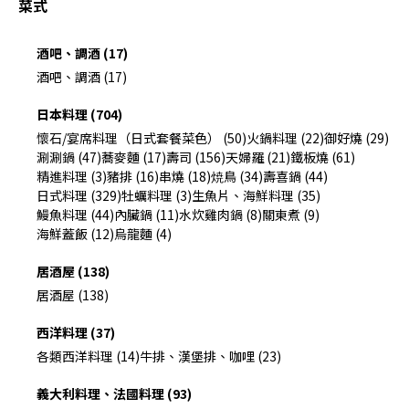
菜式
酒吧、調酒 (17)
酒吧、調酒 (17)
日本料理 (704)
懷石/宴席料理（日式套餐菜色） (50)
火鍋料理 (22)
御好燒 (29)
涮涮鍋 (47)
蕎麥麵 (17)
壽司 (156)
天婦羅 (21)
鐵板燒 (61)
精進料理 (3)
豬排 (16)
串燒 (18)
焼鳥 (34)
壽喜鍋 (44)
日式料理 (329)
牡蠣料理 (3)
生魚片、海鮮料理 (35)
鰻魚料理 (44)
內臟鍋 (11)
水炊雞肉鍋 (8)
關東煮 (9)
海鮮蓋飯 (12)
烏龍麵 (4)
居酒屋 (138)
居酒屋 (138)
西洋料理 (37)
各類西洋料理 (14)
牛排、漢堡排、咖哩 (23)
義大利料理、法國料理 (93)