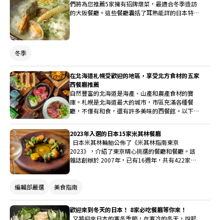
們將為您推薦5家擁有招牌燉菜，最適合冬季造訪
的大阪餐廳。這些餐廳囊括了耳熟能詳的日本特有
的美味乃至世界各地的獨特料理，品類豐富，定會
讓您心滿意足。在這個冬天，與暖胃暖心的燉菜來
一場美妙邂逅吧！
冬季
在北海道札幌受歡迎的地區，享受北方食材的五家
西餐廳推薦
自然豐富的北海道是海產、山產和農產食材的寶
庫。札幌是北海道最大的城市，市區充滿各種餐
廳，不僅有和食，還有許多美味的西餐館。以下是
五家推薦的西餐館，讓他們盡情品味北海道大地和
海洋的恩惠，包括當季蔬菜、和牛和新鮮的海鮮。
2023年入選的日本15家米其林餐廳
日本米其林輪胎公佈了《米其林指南東京
2023》，介紹了東京精心挑選的餐廳和餐廳。該
雜誌創辦於 2007年，已有16週年，共有422家餐
廳上榜，其中包括200家米其林星級餐廳和222家
必比登推介餐廳。此外，米其林綠色之星、
Mentor Chef Award 和 Service Award 也因突出可
編輯部嚴選
美食指南
持續發展活動而獲選。這次，我們將挑選並介紹其
中的15家美食餐廳，來日本一定要嚐嚐！
歡迎來到冬天的日本！ 8家必吃餐廳等你來！
又將迎來日本的寒冬季節，在寒冷的冬天，說起