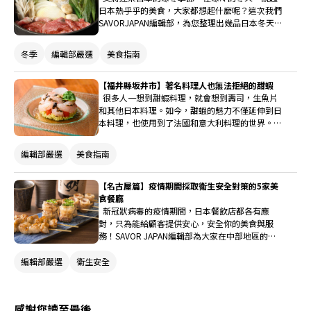
日本熱乎乎的美食，大家都想起什麼呢？這次我們
SAVORJAPAN編輯部，為您整理出幾品日本冬天必
吃的暖心暖胃的美食！
冬季
編輯部嚴選
美食指南
【福井縣坂井市】著名料理人也無法拒絕的甜蝦
很多人一想到甜蝦料理，就會想到壽司，生魚片
和其他日本料理。如今，甜蝦的魅力不僅延伸到日
本料理，也使用到了法國和意大利料理的世界。La
clarté位於福井縣坂井市竹田地區，松下主廚就是
被當地甜蝦的魅力傾倒的料理人之一。
編輯部嚴選
美食指南
【名古屋篇】疫情期間採取衛生安全對策的5家美
食餐廳
新冠狀病毒的疫情期間，日本餐飲店都各有應
對，只為能給顧客提供安心，安全你的美食與服
務！SAVOR JAPAN編輯部為大家在中部地區的名
古屋，精選5家採取了衛生安全措施的美食餐廳，
希望能給在特殊期間以及疫情之後來日本旅行時作
編輯部嚴選
衛生安全
為美味攻略參考！
感謝您讀至最後