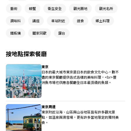
藝術
螃蟹
衛生安全
觀光勝地
觀光名所
調味料
講座
車站附近
速食
鄉土料理
鐵板燒
闔家同歡
露台
按地點探索餐廳
東京
日本的最大城市東京是日本的飲食文化中心。數不
盡的東京餐廳提供各式各樣的美味料理，<br>豐
洲魚市場也供應各餐廳全日本最頂級的魚類。
東京周遭
東京附近沿海、山區與山谷地區皆有許多觀光景
點，如溫泉與滑雪場，更有許多當地限定的獨特美
食。