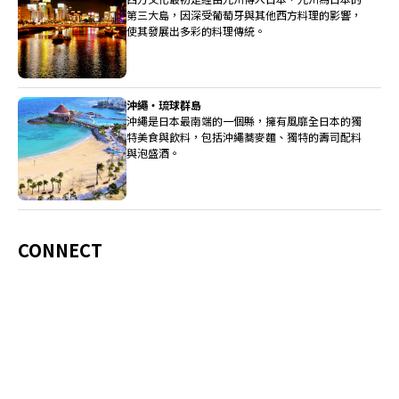
第三大島，因深受葡萄牙與其他西方料理的影響，
使其發展出多彩的料理傳統。
沖繩・琉球群島
沖繩是日本最南端的一個縣，擁有風靡全日本的獨
特美食與飲料，包括沖繩蕎麥麵、獨特的壽司配料
與泡盛酒。
CONNECT