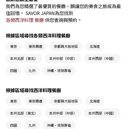
我們為您精選了最優質的餐廳，願讓您的美食之旅成為最
佳回憶。 SAVOR JAPAN為您找到
各類西洋料理 餐廳
供您查詢與預約。
根據區域尋找各類西洋料理餐廳
東京
東京周遭
京都與大阪地區
北海道
本州北部（東北）
本州中部（中部）
本州西部（中國）
四國
九州
沖繩・琉球群島
根據區域尋找西洋料理餐廳
東京
東京周遭
京都與大阪地區
北海道
本州北部（東北）
本州中部（中部）
本州西部（中國）
四國
九州
沖繩・琉球群島