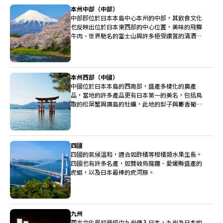
本州中部（中部）
中部即位於日本本島中心本州的中部，其飲食文化
也反映出位於日本東西部的中心位置，美味的飛驒
牛肉、世界馳名的富士山與許多極受讚賞的清酒釀
造廠都位於中部。
本州西部（中國）
中國位於日本本島的西南部，盛產多樣化的農產
品，當地的許多產品更有日本第一的美名，包括鳥
取的松葉蟹與廣島的牡蠣，此地的梨子與麝香葡萄
也非常高級。
四國
四國的氣候溫和，適合如酢橘等柑橘類水果生長。
四國也有許多名產，如贊岐烏龍麵、愛媛縣盛產的
虎蝦，以及日本最棒的虎河豚。
九州
西方文化最初是經由九州傳入日本，九州為日本的