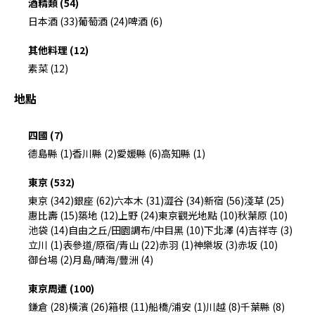
酒精類 (54)
日本酒 (33)
葡萄酒 (24)
啤酒 (6)
其他料理 (12)
素菜 (12)
地點
四國 (7)
德島縣 (1)
香川縣 (2)
愛媛縣 (6)
高知縣 (1)
東京 (532)
東京 (342)
銀座 (62)
六本木 (31)
澀谷 (34)
新宿 (56)
淺草 (25)
惠比壽 (15)
築地 (12)
上野 (24)
東京觀光地點 (10)
秋葉原 (10)
池袋 (14)
自由之丘/田園調布/中目黑 (10)
下北澤 (4)
吉祥寺 (3)
立川 (1)
表參道/原宿/青山 (22)
赤羽 (1)
神樂坂 (3)
赤坂 (10)
御台場 (2)
月島/晴海/豐洲 (4)
東京周遭 (100)
鎌倉 (28)
橫濱 (26)
箱根 (11)
船橋/浦安 (1)
川越 (8)
千葉縣 (8)