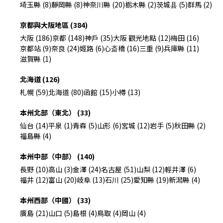
埼玉縣 (8)
靜岡縣 (8)
神奈川縣 (20)
栃木縣 (2)
茨城县 (5)
群馬 (2)
京都與大阪地區 (384)
大阪 (186)
京都 (148)
神戶 (35)
大阪 觀光地點 (12)
梅田 (16)
京都站 (9)
奈良 (24)
姬路 (6)
心斎橋 (16)
三重 (9)
兵庫縣 (11)
滋賀縣 (1)
北海道 (126)
札幌 (59)
北海道 (80)
函館 (15)
小樽 (13)
本州北部（東北） (33)
仙台 (14)
平泉 (1)
青森 (5)
山形 (6)
宮城 (12)
岩手 (5)
秋田縣 (2)
福島縣 (4)
本州中部（中部） (140)
長野 (10)
高山 (3)
金澤 (24)
名古屋 (51)
山梨 (12)
輕井澤 (6)
福井 (12)
富山 (20)
岐阜 (13)
石川 (25)
愛知縣 (19)
新潟縣 (4)
本州西部（中國） (33)
廣島 (21)
山口 (5)
島根 (4)
鳥取 (4)
岡山 (4)