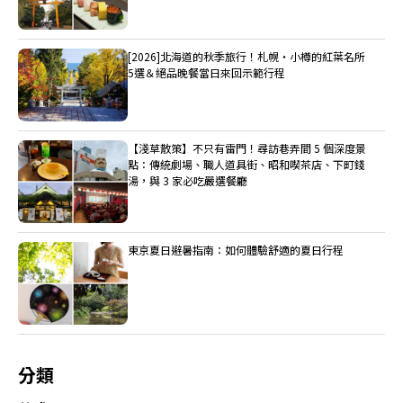
[2026]北海道的秋季旅行！札幌・小樽的紅葉名所
5選＆絕品晚餐當日來回示範行程
【淺草散策】不只有雷門！尋訪巷弄間 5 個深度景
點：傳統劇場、職人道具街、昭和喫茶店、下町錢
湯，與 3 家必吃嚴選餐廳
東京夏日避暑指南：如何體驗舒適的夏日行程
分類