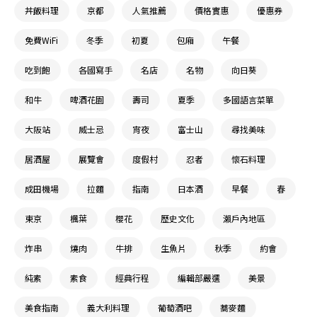
丼飯料理
京都
人氣推薦
價格實惠
優惠券
免費WiFi
冬季
初夏
包廂
午餐
吃到飽
各國寫手
名店
名物
向日葵
和牛
啤酒花園
壽司
夏季
多國語言菜單
大阪站
威士忌
宵夜
富士山
尋找美味
居酒屋
展覽會
度假村
忍者
懷石料理
成田機場
拉麵
指南
日本酒
早餐
春
東京
楓葉
櫻花
歷史文化
瀨戶內地區
炸串
燒肉
牛排
生魚片
秋季
約會
純素
素食
經典行程
編輯部嚴選
美景
美食指南
義大利料理
葡萄酒吧
蕎麥麵