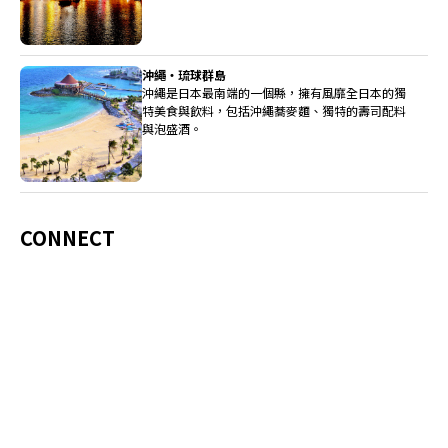
沖繩・琉球群島
沖繩是日本最南端的一個縣，擁有風靡全日本的獨
特美食與飲料，包括沖繩蕎麥麵、獨特的壽司配料
與泡盛酒。
CONNECT