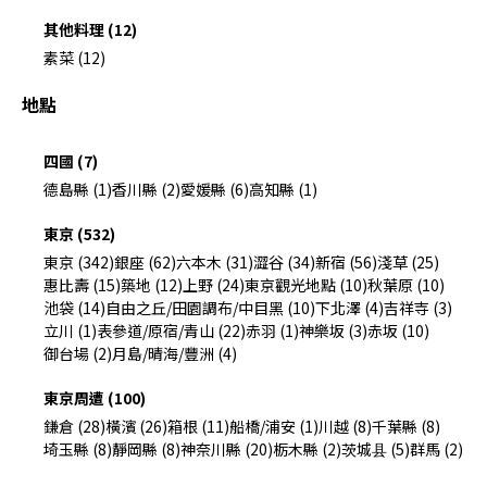
其他料理 (12)
素菜 (12)
地點
四國 (7)
德島縣 (1)
香川縣 (2)
愛媛縣 (6)
高知縣 (1)
東京 (532)
東京 (342)
銀座 (62)
六本木 (31)
澀谷 (34)
新宿 (56)
淺草 (25)
惠比壽 (15)
築地 (12)
上野 (24)
東京觀光地點 (10)
秋葉原 (10)
池袋 (14)
自由之丘/田園調布/中目黑 (10)
下北澤 (4)
吉祥寺 (3)
立川 (1)
表參道/原宿/青山 (22)
赤羽 (1)
神樂坂 (3)
赤坂 (10)
御台場 (2)
月島/晴海/豐洲 (4)
東京周遭 (100)
鎌倉 (28)
橫濱 (26)
箱根 (11)
船橋/浦安 (1)
川越 (8)
千葉縣 (8)
埼玉縣 (8)
靜岡縣 (8)
神奈川縣 (20)
栃木縣 (2)
茨城县 (5)
群馬 (2)