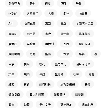
免費WiFi
冬季
初夏
包廂
午餐
吃到飽
各國寫手
名店
名物
向日葵
和牛
啤酒花園
壽司
夏季
多國語言菜單
大阪站
威士忌
宵夜
富士山
尋找美味
居酒屋
展覽會
度假村
忍者
懷石料理
成田機場
拉麵
指南
日本酒
早餐
春
東京
楓葉
櫻花
歷史文化
瀨戶內地區
炸串
燒肉
牛排
生魚片
秋季
約會
純素
素食
經典行程
編輯部嚴選
美景
美食指南
義大利料理
葡萄酒吧
蕎麥麵
藝術
螃蟹
衛生安全
觀光勝地
觀光名所