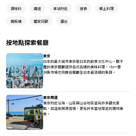
調味料
講座
車站附近
速食
鄉土料理
鐵板燒
闔家同歡
露台
按地點探索餐廳
東京
日本的最大城市東京是日本的飲食文化中心。數不
盡的東京餐廳提供各式各樣的美味料理，<br>豐
洲魚市場也供應各餐廳全日本最頂級的魚類。
東京周遭
東京附近沿海、山區與山谷地區皆有許多觀光景
點，如溫泉與滑雪場，更有許多當地限定的獨特美
食。