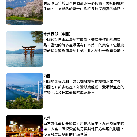
也反映出位於日本東西部的中心位置，美味的飛驒
牛肉、世界馳名的富士山與許多極受讚賞的清酒釀
造廠都位於中部。
本州西部（中國）
中國位於日本本島的西南部，盛產多樣化的農產
品，當地的許多產品更有日本第一的美名，包括鳥
取的松葉蟹與廣島的牡蠣，此地的梨子與麝香葡萄
也非常高級。
四國
四國的氣候溫和，適合如酢橘等柑橘類水果生長。
四國也有許多名產，如贊岐烏龍麵、愛媛縣盛產的
虎蝦，以及日本最棒的虎河豚。
九州
西方文化最初是經由九州傳入日本，九州為日本的
第三大島，因深受葡萄牙與其他西方料理的影響，
使其發展出多彩的料理傳統。