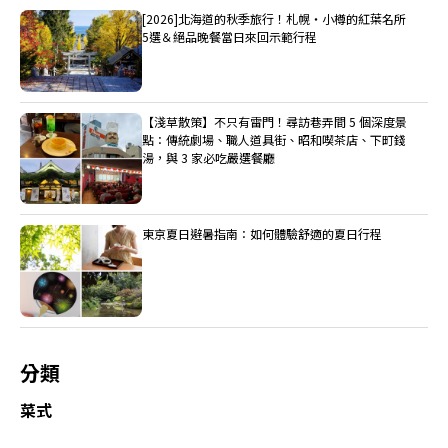
[2026]北海道的秋季旅行！札幌・小樽的紅葉名所
5選＆絕品晚餐當日來回示範行程
【淺草散策】不只有雷門！尋訪巷弄間 5 個深度景
點：傳統劇場、職人道具街、昭和喫茶店、下町錢
湯，與 3 家必吃嚴選餐廳
東京夏日避暑指南：如何體驗舒適的夏日行程
分類
菜式