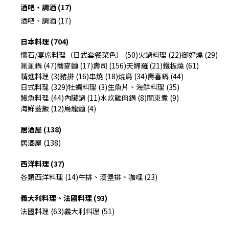
酒吧、調酒 (17)
酒吧、調酒 (17)
日本料理 (704)
懷石/宴席料理（日式套餐菜色） (50)
火鍋料理 (22)
御好燒 (29)
涮涮鍋 (47)
蕎麥麵 (17)
壽司 (156)
天婦羅 (21)
鐵板燒 (61)
精進料理 (3)
豬排 (16)
串燒 (18)
焼鳥 (34)
壽喜鍋 (44)
日式料理 (329)
牡蠣料理 (3)
生魚片、海鮮料理 (35)
鰻魚料理 (44)
內臟鍋 (11)
水炊雞肉鍋 (8)
關東煮 (9)
海鮮蓋飯 (12)
烏龍麵 (4)
居酒屋 (138)
居酒屋 (138)
西洋料理 (37)
各類西洋料理 (14)
牛排、漢堡排、咖哩 (23)
義大利料理、法國料理 (93)
法國料理 (63)
義大利料理 (51)