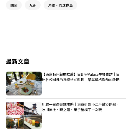
四國
九州
沖繩・琉球群島
最新文章
【東京特色餐廳推薦】日比谷Palace午餐實訪｜日
比谷公園裡的獨棟法式料理，菜單價格與預約攻略
川越一日遊景點攻略｜東京近郊小江戶散步路線，
冰川神社、時之鐘、菓子屋橫丁一次玩