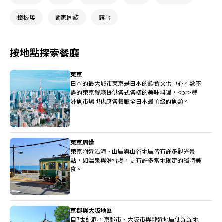
鐵板燒
闔家同歡
露台
按地點探索餐廳
東京
日本的最大城市東京是日本的飲食文化中心。數不
盡的東京餐廳提供各式各樣的美味料理，<br>豐
洲魚市場也供應各餐廳全日本最頂級的魚類。
東京周遭
東京附近沿海、山區與山谷地區皆有許多觀光景
點，如溫泉與滑雪場，更有許多當地限定的獨特美
食。
京都與大阪地區
自7世紀起，京都市、大阪市與鄰近地區便深深地