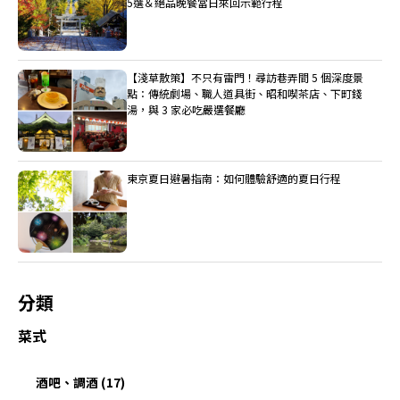
5選＆絕品晚餐當日來回示範行程
【淺草散策】不只有雷門！尋訪巷弄間 5 個深度景
點：傳統劇場、職人道具街、昭和喫茶店、下町錢
湯，與 3 家必吃嚴選餐廳
東京夏日避暑指南：如何體驗舒適的夏日行程
分類
菜式
酒吧、調酒 (17)