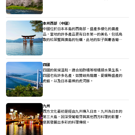
造廠都位於中部。
本州西部（中國）
中國位於日本本島的西南部，盛產多樣化的農產
品，當地的許多產品更有日本第一的美名，包括鳥
取的松葉蟹與廣島的牡蠣，此地的梨子與麝香葡萄
也非常高級。
四國
四國的氣候溫和，適合如酢橘等柑橘類水果生長。
四國也有許多名產，如贊岐烏龍麵、愛媛縣盛產的
虎蝦，以及日本最棒的虎河豚。
九州
西方文化最初是經由九州傳入日本，九州為日本的
第三大島，因深受葡萄牙與其他西方料理的影響，
使其發展出多彩的料理傳統。