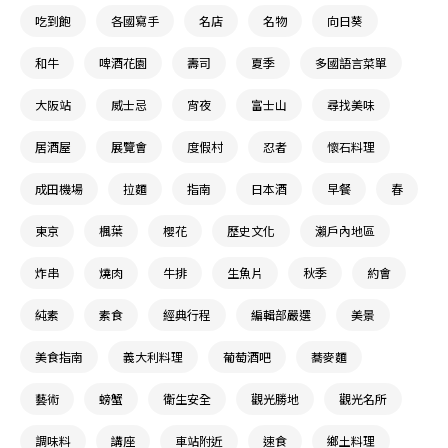
吃到飽
各國寫手
名店
名物
向日葵
和牛
啤酒花園
壽司
夏季
多國語言菜單
大阪站
威士忌
宵夜
富士山
尋找美味
居酒屋
展覽會
度假村
忍者
懷石料理
成田機場
拉麵
指南
日本酒
早餐
春
東京
楓葉
櫻花
歷史文化
瀨戶內地區
炸串
燒肉
牛排
生魚片
秋季
約會
純素
素食
經典行程
編輯部嚴選
美景
美食指南
義大利料理
葡萄酒吧
蕎麥麵
藝術
螃蟹
衛生安全
觀光勝地
觀光名所
調味料
講座
車站附近
速食
鄉土料理