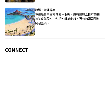
沖繩・琉球群島
沖繩是日本最南端的一個縣，擁有風靡全日本的獨
特美食與飲料，包括沖繩蕎麥麵、獨特的壽司配料
與泡盛酒。
CONNECT