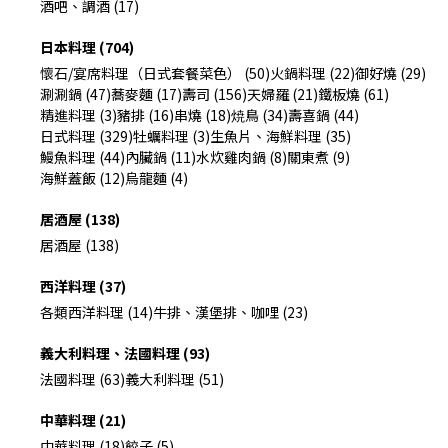
酒吧、調酒 (17)
日本料理 (704)
懷石/宴席料理（日式套餐菜色） (50)
火鍋料理 (22)
御好燒 (29)
涮涮鍋 (47)
蕎麥麵 (17)
壽司 (156)
天婦羅 (21)
鐵板燒 (61)
精進料理 (3)
豬排 (16)
串燒 (18)
焼鳥 (34)
壽喜鍋 (44)
日式料理 (329)
牡蠣料理 (3)
生魚片、海鮮料理 (35)
鰻魚料理 (44)
內臟鍋 (11)
水炊雞肉鍋 (8)
關東煮 (9)
海鮮蓋飯 (12)
烏龍麵 (4)
居酒屋 (138)
居酒屋 (138)
西洋料理 (37)
各類西洋料理 (14)
牛排、漢堡排、咖哩 (23)
義大利料理、法國料理 (93)
法國料理 (63)
義大利料理 (51)
中華料理 (21)
中華料理 (18)
餃子 (5)