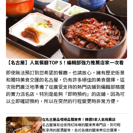
【名古屋】人氣餐廳TOP 5！編輯部強力推薦店家一次看
即使無法預訂到您希望的餐廳，也請放心。擁有歷史街景
和獨特美食交匯的名古屋，仍有許多絕佳的美食選擇。這
次我們廣泛地準備了從廣受支持的熱門店鋪到編輯部精選
的實力派名店。特別是能夠「即時預約」的店鋪，因為可
以立即確認預約，所以在突然的行程變更時非常方便。
在名古屋品嚐絕品關東煮！精選5家人氣推薦店
名古屋擁有從使用紅味噌的關東煮專門店，到可輕
鬆享用的居酒屋等，各式各樣的關東煮任您選擇。