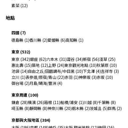
素菜 (12)
地點
四國 (7)
德島縣 (1)
香川縣 (2)
愛媛縣 (6)
高知縣 (1)
東京 (532)
東京 (342)
銀座 (62)
六本木 (31)
澀谷 (34)
新宿 (56)
淺草 (25)
惠比壽 (15)
築地 (12)
上野 (24)
東京觀光地點 (10)
秋葉原 (10)
池袋 (14)
自由之丘/田園調布/中目黑 (10)
下北澤 (4)
吉祥寺 (3)
立川 (1)
表參道/原宿/青山 (22)
赤羽 (1)
神樂坂 (3)
赤坂 (10)
御台場 (2)
月島/晴海/豐洲 (4)
東京周遭 (100)
鎌倉 (28)
橫濱 (26)
箱根 (11)
船橋/浦安 (1)
川越 (8)
千葉縣 (8)
埼玉縣 (8)
靜岡縣 (8)
神奈川縣 (20)
栃木縣 (2)
茨城县 (5)
群馬 (2)
京都與大阪地區 (384)
大阪 (186)
京都 (148)
神戶 (35)
大阪 觀光地點 (12)
梅田 (16)