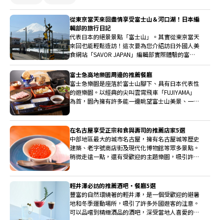
當地豐富的農產品和野味。這棟已有170年歷史的
古民宅，如今是傳承日本古老美好時代的聖地。在
從東京當天來回盡情享受富士山＆河口湖！日本編
柳家，您可以在獨立包廂中悠閒用餐。當廚師在幕
輯部的旅行日記
後精心準備著季節料理時，客人們則坐在榻榻米
代表日本的絕景景點「富士山」。其實從東京當天
上，圍繞著圍爐裡。面對著炭火的噼啪作響，斟上
來回也能輕鬆造訪！這次要為您介紹訪日外國人美
美酒，展開愉快的對話，創造難忘的回憶。
食網站「SAVOR JAPAN」編輯部實際體驗的富士
山一日遊行程。
富士急高地樂園周邊的推薦餐廳
富士急樂園是座落於富士山腳下、具有日本代表性
的遊樂園。以經典的尖叫雲霄飛車「FUJIYAMA」
為首，園內擁有許多能一邊眺望富士山美景、一邊
體驗刺激感的獨特設施。在盡情暢玩之後，享用一
頓美味餐點自然是必備行程。因此，這次我們將為
您介紹幾家在富士急樂園痛快遊玩之餘，非常推薦
在名古屋享受正宗和食與壽司的推薦店家5選
順道造訪的周邊餐廳。
中部地區最大的城市名古屋，擁有名古屋城等歷史
建築、老字號商店街及現代化博物館等眾多景點。
稍微走遠一點，還有受歡迎的主題樂園，吸引許多
遊客前來。在這樣的名古屋，想不想品嚐美味的海
鮮呢？推薦壽司和和食餐廳給您。
輕井澤必訪的推薦酒吧・餐廳5選
豐富的自然環繞著的輕井澤，是一個受歡迎的避暑
地和冬季運動場所，吸引了許多外國遊客的注意。
可以品嚐到精緻酒品的酒吧，深受當地人喜愛的老