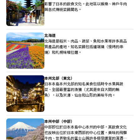
影響了日本的飲食文化。此地區以娛樂、神戶牛肉
與各式傳統菜餚聞名。
北海道
北海道是稻米、肉品、蔬菜、魚和水果等許多高品
質產品的產地，知名菜餚包括爐端燒（慢烤的串
燒）和札幌味噌拉麵。
本州北部（東北）
日本本島本州北部的知名美食包括時令水果與蔬
菜、全國最豐富的漁獲（尤其是來自大間的鮪
魚），以及米澤、仙台和山形的美味牛肉。
本州中部（中部）
中部即位於日本本島中心本州的中部，其飲食文化
也反映出位於日本東西部的中心位置，美味的飛驒
牛肉、世界馳名的富士山與許多極受讚賞的清酒釀