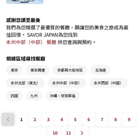
字號美味，將介紹使用輕井澤當地食材製作的料理
的推薦酒吧和餐廳。
感謝您讀至最後
我們為您精選了最優質的餐廳，願讓您的美食之旅成為最
佳回憶。 SAVOR JAPAN為您找到
本州中部（中部） 餐廳
供您查詢與預約。
根據區域尋找餐廳
東京
東京周遭
京都與大阪地區
北海道
本州北部（東北）
本州中部（中部）
本州西部（中國）
四國
九州
沖繩・琉球群島
1
2
3
4
5
6
7
8
9
10
11