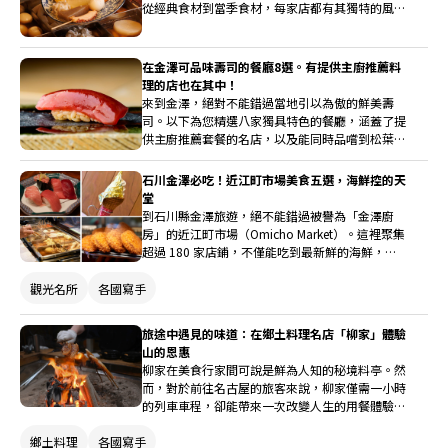
從經典食材到當季食材，每家店都有其獨特的風
味，在此為您介紹名古屋特有的關東煮。歡迎親自
體驗深受當地人喜愛的美味關東煮。
在金澤可品味壽司的餐廳8選。有提供主廚推薦料
理的店也在其中！
來到金澤，絕對不能錯過當地引以為傲的鮮美壽
司。以下為您精選八家獨具特色的餐廳，涵蓋了提
供主廚推薦套餐的名店，以及能同時品嚐到松葉
蟹、壽喜燒、金澤關東煮等個性化料理的店家。在
這些老字號與新興店舖中，體驗運用北陸豐富海產
石川金澤必吃！近江町市場美食五選，海鮮控的天
製作的金澤正宗壽司文化。
堂
到石川縣金澤旅遊，絕不能錯過被譽為「金澤廚
房」的近江町市場（Omicho Market）。這裡聚集
超過 180 家店鋪，不僅能吃到最新鮮的海鮮，也
有各式各樣的在地小吃、甜點與牛肉料理。這篇文
章就要帶你精選五家必吃名店，無論是海鮮控、甜
觀光名所
各國寫手
點控或牛肉控都能滿足！
旅途中遇見的味道：在鄉土料理名店「柳家」體驗
山的恩惠
柳家在美食行家間可說是鮮為人知的秘境料亭。然
而，對於前往名古屋的旅客來說，柳家僅需一小時
的列車車程，卻能帶來一次改變人生的用餐體驗。
深入岐阜的群山之中，您可以享用使用傳統圍爐裡
鄉土料理
各國寫手
（炭火爐）烹調的料理、古老傳承的保存食，以及