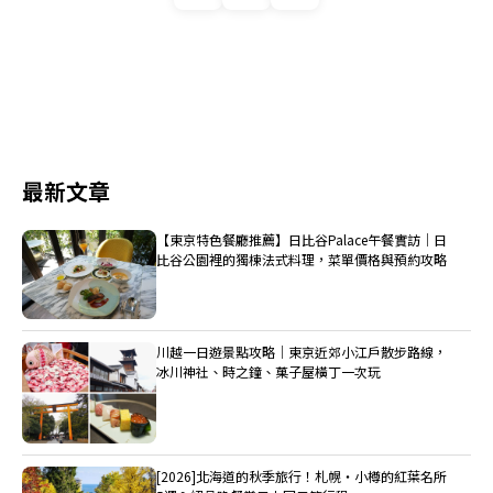
最新文章
【東京特色餐廳推薦】日比谷Palace午餐實訪｜日
比谷公園裡的獨棟法式料理，菜單價格與預約攻略
川越一日遊景點攻略｜東京近郊小江戶散步路線，
冰川神社、時之鐘、菓子屋橫丁一次玩
[2026]北海道的秋季旅行！札幌・小樽的紅葉名所