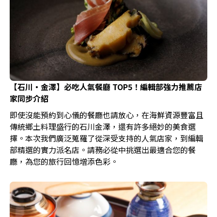
【石川・金澤】必吃人氣餐廳 TOP5！編輯部強力推薦店
家同步介紹
即使沒能預約到心儀的餐廳也請放心，在海鮮資源豐富且
傳統鄉土料理盛行的石川金澤，還有許多絕妙的美食選
擇。本次我們廣泛蒐羅了從深受支持的人氣店家，到編輯
部精選的實力派名店。請務必從中挑選出最適合您的餐
廳，為您的旅行回憶增添色彩。