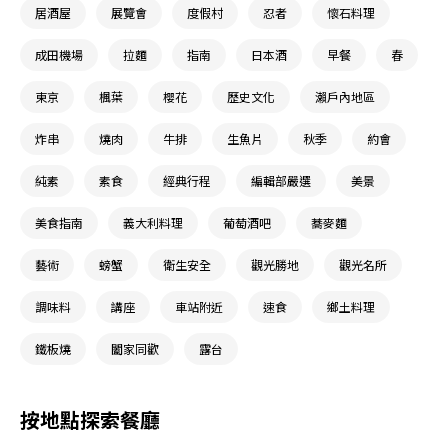
居酒屋
展覽會
度假村
忍者
懷石料理
成田機場
拉麵
指南
日本酒
早餐
春
東京
楓葉
櫻花
歷史文化
瀨戶內地區
炸串
燒肉
牛排
生魚片
秋季
約會
純素
素食
經典行程
編輯部嚴選
美景
美食指南
義大利料理
葡萄酒吧
蕎麥麵
藝術
螃蟹
衛生安全
觀光勝地
觀光名所
調味料
講座
車站附近
速食
鄉土料理
鐵板燒
闔家同歡
露台
按地點探索餐廳