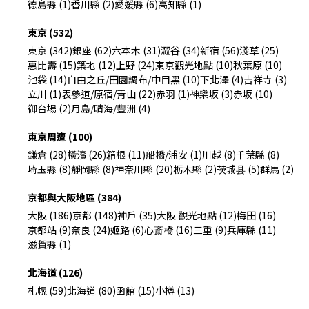
德島縣 (1)
香川縣 (2)
愛媛縣 (6)
高知縣 (1)
東京 (532)
東京 (342)
銀座 (62)
六本木 (31)
澀谷 (34)
新宿 (56)
淺草 (25)
惠比壽 (15)
築地 (12)
上野 (24)
東京觀光地點 (10)
秋葉原 (10)
池袋 (14)
自由之丘/田園調布/中目黑 (10)
下北澤 (4)
吉祥寺 (3)
立川 (1)
表參道/原宿/青山 (22)
赤羽 (1)
神樂坂 (3)
赤坂 (10)
御台場 (2)
月島/晴海/豐洲 (4)
東京周遭 (100)
鎌倉 (28)
橫濱 (26)
箱根 (11)
船橋/浦安 (1)
川越 (8)
千葉縣 (8)
埼玉縣 (8)
靜岡縣 (8)
神奈川縣 (20)
栃木縣 (2)
茨城县 (5)
群馬 (2)
京都與大阪地區 (384)
大阪 (186)
京都 (148)
神戶 (35)
大阪 觀光地點 (12)
梅田 (16)
京都站 (9)
奈良 (24)
姬路 (6)
心斎橋 (16)
三重 (9)
兵庫縣 (11)
滋賀縣 (1)
北海道 (126)
札幌 (59)
北海道 (80)
函館 (15)
小樽 (13)