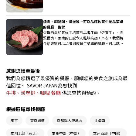
燒肉、涮涮鍋、漢堡等…可以品嚐佐賀牛絕品菜單
的餐廳｜佐賀
佐賀的溫和氣候中培育的品牌牛肉「佐賀牛」，肉
質優良，柔嫩的口感令人難以抗拒。本次，我們將
介紹幾家可以品嚐到佐賀牛菜單的餐廳。可以感受
日本料理的高雅、燒肉的熱鬧，或是漢堡的隨意
感，讓您根據場合和預算選擇餐廳！
感謝您讀至最後
我們為您精選了最優質的餐廳，願讓您的美食之旅成為最
佳回憶。 SAVOR JAPAN為您找到
牛排、漢堡排、咖哩 餐廳
供您查詢與預約。
根據區域尋找餐廳
東京
東京周遭
京都與大阪地區
北海道
本州北部（東北）
本州中部（中部）
本州西部（中國）