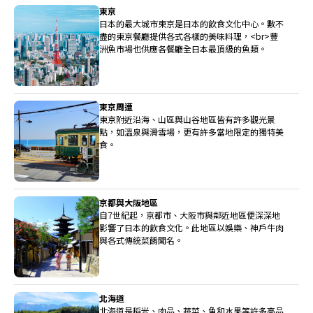
東京
日本的最大城市東京是日本的飲食文化中心。數不
盡的東京餐廳提供各式各樣的美味料理，<br>豐
洲魚市場也供應各餐廳全日本最頂級的魚類。
東京周遭
東京附近沿海、山區與山谷地區皆有許多觀光景
點，如溫泉與滑雪場，更有許多當地限定的獨特美
食。
京都與大阪地區
自7世紀起，京都市、大阪市與鄰近地區便深深地
影響了日本的飲食文化。此地區以娛樂、神戶牛肉
與各式傳統菜餚聞名。
北海道
北海道是稻米、肉品、蔬菜、魚和水果等許多高品