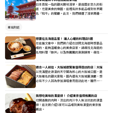
日本首屈一指的觀光勝地淺草，是座歷史悠久的街
道，也是美食的樂園。這裡有許多能品嚐到世界聞
名「和牛」的餐廳。此次，我們精選了淺草周邊六
家能讓您盡情享受和牛的美味餐廳。
車站附近
想要在北海道品嘗！ 讓人心暖的料理店5選
在這篇文章中，我們將介紹在訪問北海道時想要品
嚐的，能夠溫暖身心的美食店家。請尋找北海道的
名物料理「豚丼」以及熱騰騰的涮涮鍋等，尋找您
喜愛的味道。
適合一人前往，大阪城遊覽後值得造訪的店｜大阪
以充滿歷史浪漫的天守閣為核心的大阪城公園，是
大阪著名的觀光景點。園內還有大阪城展演廳，想
必有不少人因為參加演唱會而造訪此地。雖然一個
人來的時候容易在選擇餐廳上妥協，但為了想要好
好享受大阪的人，我們精選了幾家適合一人前往且
方便利用的餐廳推薦給您。
我想吃美味的漢堡排！ 介紹東京值得推薦的店
切開香脆的肉時，流出的肉汁令人無法抗拒的漢堡
排！這次將介紹5家可以品嚐到美味漢堡的東京推
薦店。