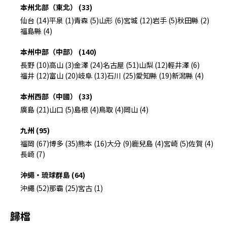
本州北部（東北） (33)
仙台 (14)
平泉 (1)
青森 (5)
山形 (6)
宮城 (12)
岩手 (5)
秋田縣 (2)
福島縣 (4)
本州中部（中部） (140)
長野 (10)
高山 (3)
金澤 (24)
名古屋 (51)
山梨 (12)
輕井澤 (6)
福井 (12)
富山 (20)
岐阜 (13)
石川 (25)
愛知縣 (19)
新潟縣 (4)
本州西部（中國） (33)
廣島 (21)
山口 (5)
島根 (4)
鳥取 (4)
岡山 (4)
九州 (95)
福岡 (67)
博多 (35)
熊本 (16)
大分 (9)
鹿兒島 (4)
宮崎 (5)
佐賀 (4)
長崎 (7)
沖繩・琉球群島 (64)
沖繩 (52)
那霸 (25)
宮古 (1)
歸檔