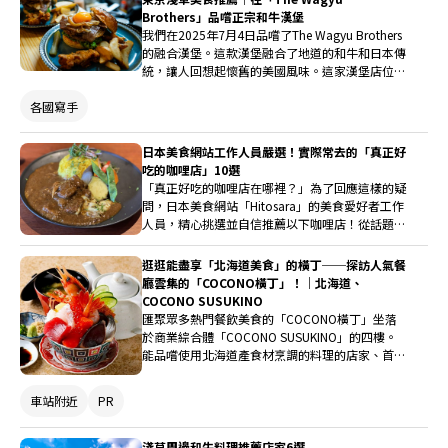
Brothers」品嚐正宗和牛漢堡
我們在2025年7月4日品嚐了The Wagyu Brothers
的融合漢堡。這款漢堡融合了地道的和牛和日本傳
統，讓人回想起懷舊的美國風味。這家漢堡店位於
淺草主街僅約100步的地方，美國式的款待與日本
各國寫手
工匠的「款待」在此相遇，創造出超越國界的靈魂
食品。
日本美食網站工作人員嚴選！實際常去的「真正好
吃的咖哩店」10選
「真正好吃的咖哩店在哪裡？」為了回應這樣的疑
問，日本美食網站「Hitosara」的美食愛好者工作
人員，精心挑選並自信推薦以下咖哩店！從話題排
隊名店，到鮮為人知的隱藏店家，為您介紹工作人
員親自發掘的「現在必吃的一盤」。
逛逛能盡享「北海道美食」的橫丁──探訪人氣餐
廳雲集的「COCONO橫丁」！｜北海道、
COCONO SUSUKINO
匯聚眾多熱門餐飲美食的「COCONO橫丁」坐落
於商業綜合體「COCONO SUSUKINO」的四樓。
能品嚐使用北海道產食材烹調的料理的店家、首度
進駐北海道的話題店家等齊聚一堂，不只北海道內
外，連海外也有許多人慕名而來。一邊逛一邊尋找
車站附近
PR
有興趣的店家，在此享受這裡獨有的「美食娛樂」
吧！
淺草周邊和牛料理推薦店家6選