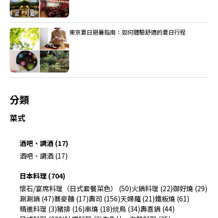
東京夏日避暑指南：如何體驗舒適的夏日行程
分類
菜式
酒吧、調酒 (17)
酒吧、調酒 (17)
日本料理 (704)
懷石/宴席料理（日式套餐菜色） (50)
火鍋料理 (22)
御好燒 (29)
涮涮鍋 (47)
蕎麥麵 (17)
壽司 (156)
天婦羅 (21)
鐵板燒 (61)
精進料理 (3)
豬排 (16)
串燒 (18)
焼鳥 (34)
壽喜鍋 (44)