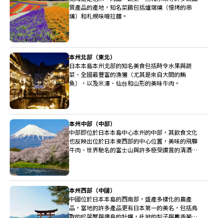
質產品的產地，知名菜餚包括爐端燒（慢烤的串
燒）和札幌味噌拉麵。
本州北部（東北）
日本本島本州北部的知名美食包括時令水果與蔬
菜、全國最豐富的漁獲（尤其是來自大間的鮪
魚），以及米澤、仙台和山形的美味牛肉。
本州中部（中部）
中部即位於日本本島中心本州的中部，其飲食文化
也反映出位於日本東西部的中心位置，美味的飛驒
牛肉、世界馳名的富士山與許多極受讚賞的清酒釀
造廠都位於中部。
本州西部（中國）
中國位於日本本島的西南部，盛產多樣化的農產
品，當地的許多產品更有日本第一的美名，包括鳥
取的松葉蟹與廣島的牡蠣，此地的梨子與麝香葡萄