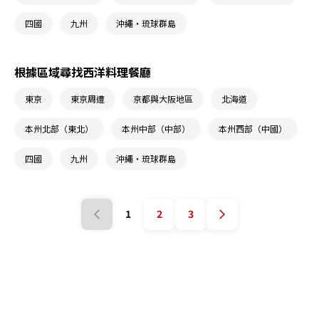
四國
九州
沖繩・琉球群島
根據區域尋找西洋料理餐廳
東京
東京周遭
京都與大阪地區
北海道
本州北部（東北）
本州中部（中部）
本州西部（中國）
四國
九州
沖繩・琉球群島
1
2
3