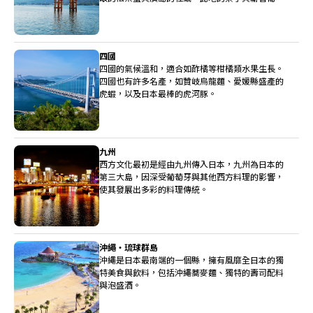
也非常高級。
四國
四國的氣候溫和，適合如酢橘等柑橘類水果生長。
四國也有許多名產，如贊岐烏龍麵、愛媛縣盛產的
虎蝦，以及日本最棒的虎河豚。
九州
西方文化最初是經由九州傳入日本，九州為日本的
第三大島，因深受葡萄牙與其他西方料理的影響，
使其發展出多彩的料理傳統。
沖繩・琉球群島
沖繩是日本最南端的一個縣，擁有風靡全日本的獨
特美食與飲料，包括沖繩蕎麥麵、獨特的壽司配料
與泡盛酒。