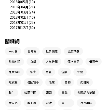
2018年05月(10)
2018年04月(21)
2018年03月(74)
2018年02月(40)
2018年01月(25)
2017年12月(60)
關鍵詞
一人食
世博會
世界遺產
主廚精選
丼飯料理
京都
人氣推薦
價格實惠
優惠券
免費WiFi
冬季
初夏
包廂
午餐
吃到飽
各國寫手
名店
名物
向日葵
和牛
啤酒花園
壽司
夏季
多國語言菜單
大阪站
威士忌
宵夜
富士山
尋找美味