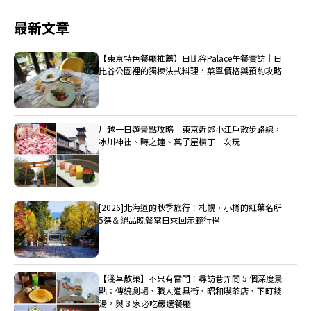
最新文章
【東京特色餐廳推薦】日比谷Palace午餐實訪｜日
比谷公園裡的獨棟法式料理，菜單價格與預約攻略
川越一日遊景點攻略｜東京近郊小江戶散步路線，
冰川神社、時之鐘、菓子屋橫丁一次玩
[2026]北海道的秋季旅行！札幌・小樽的紅葉名所
5選＆絕品晚餐當日來回示範行程
【淺草散策】不只有雷門！尋訪巷弄間 5 個深度景
點：傳統劇場、職人道具街、昭和喫茶店、下町錢
湯，與 3 家必吃嚴選餐廳