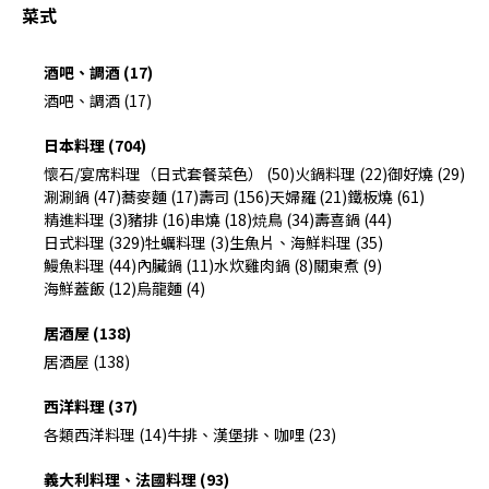
菜式
酒吧、調酒 (17)
酒吧、調酒 (17)
日本料理 (704)
懷石/宴席料理（日式套餐菜色） (50)
火鍋料理 (22)
御好燒 (29)
涮涮鍋 (47)
蕎麥麵 (17)
壽司 (156)
天婦羅 (21)
鐵板燒 (61)
精進料理 (3)
豬排 (16)
串燒 (18)
焼鳥 (34)
壽喜鍋 (44)
日式料理 (329)
牡蠣料理 (3)
生魚片、海鮮料理 (35)
鰻魚料理 (44)
內臟鍋 (11)
水炊雞肉鍋 (8)
關東煮 (9)
海鮮蓋飯 (12)
烏龍麵 (4)
居酒屋 (138)
居酒屋 (138)
西洋料理 (37)
各類西洋料理 (14)
牛排、漢堡排、咖哩 (23)
義大利料理、法國料理 (93)