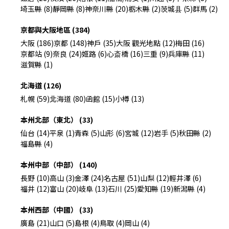
埼玉縣 (8)
靜岡縣 (8)
神奈川縣 (20)
栃木縣 (2)
茨城县 (5)
群馬 (2)
京都與大阪地區 (384)
大阪 (186)
京都 (148)
神戶 (35)
大阪 觀光地點 (12)
梅田 (16)
京都站 (9)
奈良 (24)
姬路 (6)
心斎橋 (16)
三重 (9)
兵庫縣 (11)
滋賀縣 (1)
北海道 (126)
札幌 (59)
北海道 (80)
函館 (15)
小樽 (13)
本州北部（東北） (33)
仙台 (14)
平泉 (1)
青森 (5)
山形 (6)
宮城 (12)
岩手 (5)
秋田縣 (2)
福島縣 (4)
本州中部（中部） (140)
長野 (10)
高山 (3)
金澤 (24)
名古屋 (51)
山梨 (12)
輕井澤 (6)
福井 (12)
富山 (20)
岐阜 (13)
石川 (25)
愛知縣 (19)
新潟縣 (4)
本州西部（中國） (33)
廣島 (21)
山口 (5)
島根 (4)
鳥取 (4)
岡山 (4)