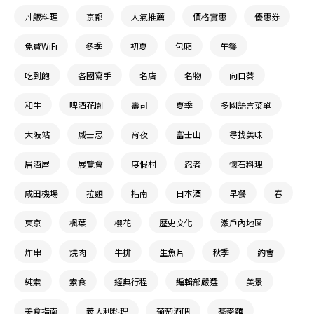
丼飯料理
京都
人氣推薦
價格實惠
優惠券
免費WiFi
冬季
初夏
包廂
午餐
吃到飽
各國寫手
名店
名物
向日葵
和牛
啤酒花園
壽司
夏季
多國語言菜單
大阪站
威士忌
宵夜
富士山
尋找美味
居酒屋
展覽會
度假村
忍者
懷石料理
成田機場
拉麵
指南
日本酒
早餐
春
東京
楓葉
櫻花
歷史文化
瀨戶內地區
炸串
燒肉
牛排
生魚片
秋季
約會
純素
素食
經典行程
編輯部嚴選
美景
美食指南
義大利料理
葡萄酒吧
蕎麥麵