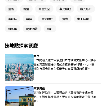
藝術
螃蟹
衛生安全
觀光勝地
觀光名所
調味料
講座
車站附近
速食
鄉土料理
鐵板燒
闔家同歡
露台
按地點探索餐廳
東京
日本的最大城市東京是日本的飲食文化中心。數不
盡的東京餐廳提供各式各樣的美味料理，<br>豐
洲魚市場也供應各餐廳全日本最頂級的魚類。
東京周遭
東京附近沿海、山區與山谷地區皆有許多觀光景
點，如溫泉與滑雪場，更有許多當地限定的獨特美
食。