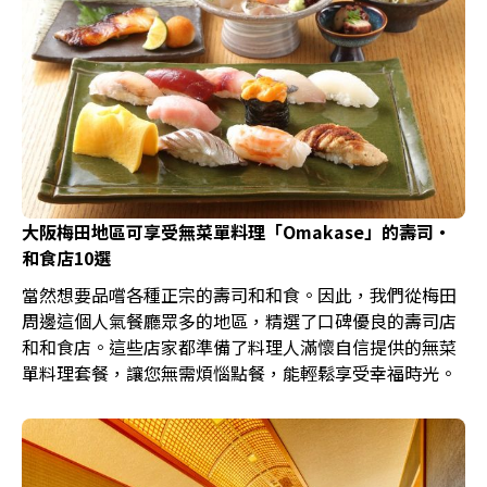
大阪梅田地區可享受無菜單料理「Omakase」的壽司・
和食店10選
當然想要品嚐各種正宗的壽司和和食。因此，我們從梅田
周邊這個人氣餐廳眾多的地區，精選了口碑優良的壽司店
和和食店。這些店家都準備了料理人滿懷自信提供的無菜
單料理套餐，讓您無需煩惱點餐，能輕鬆享受幸福時光。