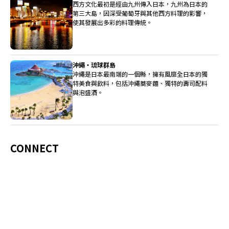
西方文化最初是經由九州傳入日本，九州為日本的
第三大島，因深受葡萄牙與其他西方料理的影響，
使其發展出多彩的料理傳統。
沖繩・琉球群島
沖繩是日本最南端的一個縣，擁有風靡全日本的獨
特美食與飲料，包括沖繩蕎麥麵、獨特的壽司配料
與泡盛酒。
CONNECT