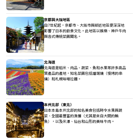
京都與大阪地區
自7世紀起，京都市、大阪市與鄰近地區便深深地
影響了日本的飲食文化。此地區以娛樂、神戶牛肉
與各式傳統菜餚聞名。
北海道
北海道是稻米、肉品、蔬菜、魚和水果等許多高品
質產品的產地，知名菜餚包括爐端燒（慢烤的串
燒）和札幌味噌拉麵。
本州北部（東北）
日本本島本州北部的知名美食包括時令水果與蔬
菜、全國最豐富的漁獲（尤其是來自大間的鮪
魚），以及米澤、仙台和山形的美味牛肉。