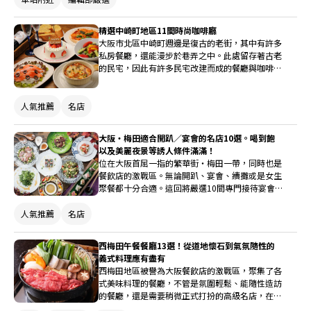
精選中崎町地區11間時尚咖啡廳
大阪市北區中崎町週邊是復古的老街，其中有許多
私房餐廳，還能漫步於巷弄之中。此處留存著古老
的民宅，因此有許多民宅改建而成的餐廳與咖啡
廳，與正在進行都更的梅田車站周圍有著截然不同
的風貌。這個地區深受大眾喜愛，除了有許多新開
的餐廳外，還有眾多不為人知的美食名所與熱門餐
人氣推薦
名店
廳。這次將介紹11間位於中崎町地區的咖啡廳。
大阪・梅田適合開趴／宴會的名店10選。喝到飽
以及美麗夜景等誘人條件滿滿！
位在大阪首屈一指的繁華街・梅田一帶，同時也是
餐飲店的激戰區。無論開趴、宴會、續攤或是女生
聚餐都十分合適。這回將嚴選10間專門接待宴會
的名店一一作介紹。地理位置絕佳，人數較多的團
體也沒問題。此外，某些店家還提供喝到飽方案、
人氣推薦
名店
或是可一面觀賞夜景等絕佳氣氛，經常令人不知該
如何下手呢！
西梅田午餐餐廳13選！從道地懷石到氣氛隨性的
義式料理應有盡有
西梅田地區被譽為大阪餐飲店的激戰區，聚集了各
式美味料理的餐廳，不管是氛圍輕鬆、能隨性造訪
的餐廳，還是需要稍微正式打扮的高級名店，在這
通通都能找到，甚至會讓人驚呼「原來這家店也有