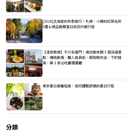
[2026]北海道的秋季旅行！札幌・小樽的紅葉名所
5選＆絕品晚餐當日來回示範行程
【淺草散策】不只有雷門！尋訪巷弄間 5 個深度景
點：傳統劇場、職人道具街、昭和喫茶店、下町錢
湯，與 3 家必吃嚴選餐廳
東京夏日避暑指南：如何體驗舒適的夏日行程
分類