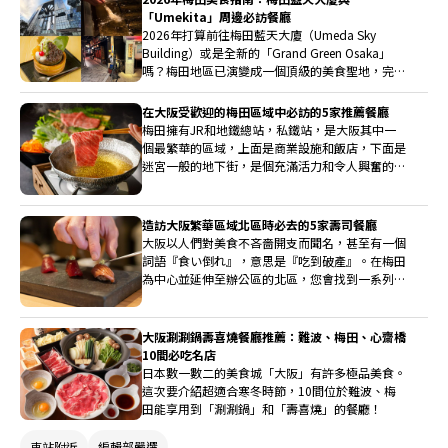
「Umekita」周邊必訪餐廳
2026年打算前往梅田藍天大廈（Umeda Sky
Building）或是全新的「Grand Green Osaka」
嗎？梅田地區已演變成一個頂級的美食聖地，完美
融合了頂尖奢華與懷舊魅力。從世界聞名的神戶
牛、頂級鰻魚到摩天大樓下隱藏的復古小徑，這份
在大阪受歡迎的梅田區域中必訪的5家推薦餐廳
指南將為您介紹大阪最活力四射區域中的必吃餐
梅田擁有JR和地鐵總站，私鐵站，是大阪其中一
廳。
個最繁華的區域，上面是商業設施和飯店，下面是
迷宮一般的地下街，是個充滿活力和令人興奮的城
市。這裡是飲食店的激戰區，也有很多好吃的選
擇。如果你造訪梅田，這裡有一些建議的地方你一
定要去。
造訪大阪繁華區域北區時必去的5家壽司餐廳
大阪以人們對美食不吝嗇開支而聞名，甚至有一個
詞語『食い倒れ』，意思是『吃到破產』。在梅田
為中心並延伸至辦公區的北區，您會找到一系列能
滿足大阪美食愛好者挑剔味蕾的知名餐廳。我們已
經挑選並將介紹您在訪問日本時絕對應該嘗試的推
薦壽司餐廳。
大阪涮涮鍋壽喜燒餐廳推薦：難波、梅田、心齋橋
10間必吃名店
日本數一數二的美食城「大阪」有許多極品美食。
這次要介紹超適合寒冬時節，10間位於難波、梅
田能享用到「涮涮鍋」和「壽喜燒」的餐廳！
車站附近
編輯部嚴選