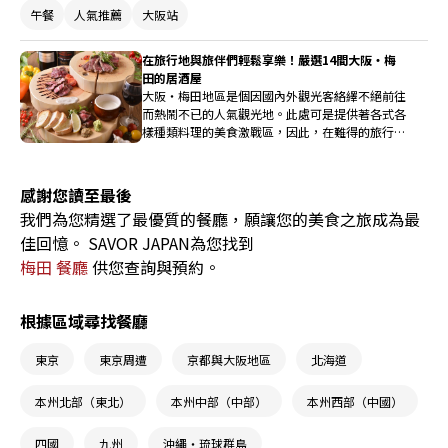
供應午餐？」；而高級餐廳到了晚餐時段總令人卻
午餐
人氣推薦
大阪站
步，但其實午餐時段有些地方也會推出超值餐點，
這類資訊您絕對不能錯過，那麼接下來就為您介紹
在旅行地與旅伴們輕鬆享樂！嚴選14間大阪・梅
13家西梅田地區的午餐餐廳吧。
田的居酒屋
大阪・梅田地區是個因國內外觀光客絡繹不絕前往
而熱鬧不已的人氣觀光地。此處可是提供著各式各
樣種類料理的美食激戰區，因此，在難得的旅行途
中，總會想品嚐一下能成為美好回憶的美味料理
吧。這次所要介紹的便是，能在旅行地與旅伴們邊
飲酒，邊輕鬆享樂的大阪・梅田的居酒屋及餐廳。
感謝您讀至最後
前往大阪之時，務必要參考看看喔！
我們為您精選了最優質的餐廳，願讓您的美食之旅成為最
佳回憶。 SAVOR JAPAN為您找到
梅田 餐廳
供您查詢與預約。
根據區域尋找餐廳
東京
東京周遭
京都與大阪地區
北海道
本州北部（東北）
本州中部（中部）
本州西部（中國）
四國
九州
沖繩・琉球群島