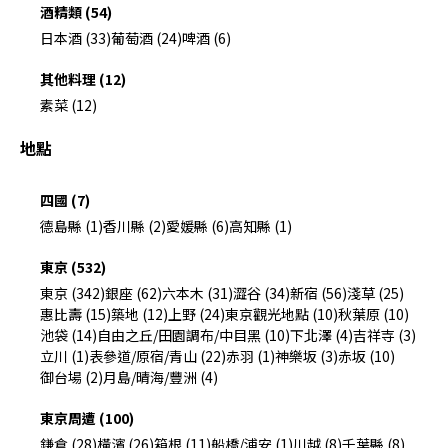
酒精類 (54)
日本酒 (33)
葡萄酒 (24)
啤酒 (6)
其他料理 (12)
素菜 (12)
地點
四國 (7)
德島縣 (1)
香川縣 (2)
愛媛縣 (6)
高知縣 (1)
東京 (532)
東京 (342)
銀座 (62)
六本木 (31)
澀谷 (34)
新宿 (56)
淺草 (25)
惠比壽 (15)
築地 (12)
上野 (24)
東京觀光地點 (10)
秋葉原 (10)
池袋 (14)
自由之丘/田園調布/中目黑 (10)
下北澤 (4)
吉祥寺 (3)
立川 (1)
表參道/原宿/青山 (22)
赤羽 (1)
神樂坂 (3)
赤坂 (10)
御台場 (2)
月島/晴海/豐洲 (4)
東京周遭 (100)
鎌倉 (28)
橫濱 (26)
箱根 (11)
船橋/浦安 (1)
川越 (8)
千葉縣 (8)