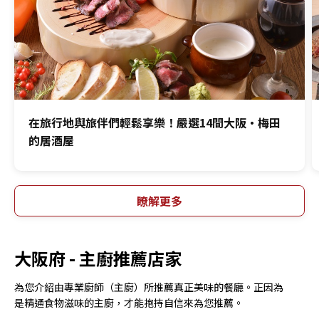
在旅行地與旅伴們輕鬆享樂！嚴選14間大阪・梅田
的居酒屋
瞭解更多
大阪府 -
主廚推薦店家
為您介紹由專業廚師（主廚）所推薦真正美味的餐廳。正因為
是精通食物滋味的主廚，才能抱持自信來為您推薦。