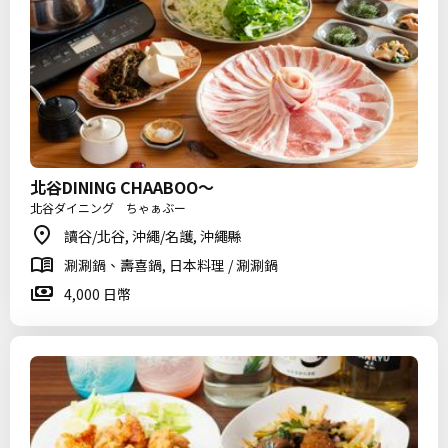
北谷DINING CHAABOO～
北谷ダイニング ちゃぁぶー
讀谷/北谷, 沖繩/名護, 沖繩縣
涮涮鍋、壽喜鍋, 日本料理 / 涮涮鍋
4,000 日幣