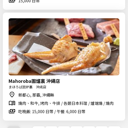
15,000 日幣
Mahoroba圍爐裏 沖繩店
まほろば囲炉裏 沖縄店
新都心, 那霸, 沖繩縣
燒肉、和牛, 烤肉、牛排 / 各類日本料理 / 爐端燒 / 燒肉
吃晚飯: 15,000 日幣 / 午餐: 6,000 日幣