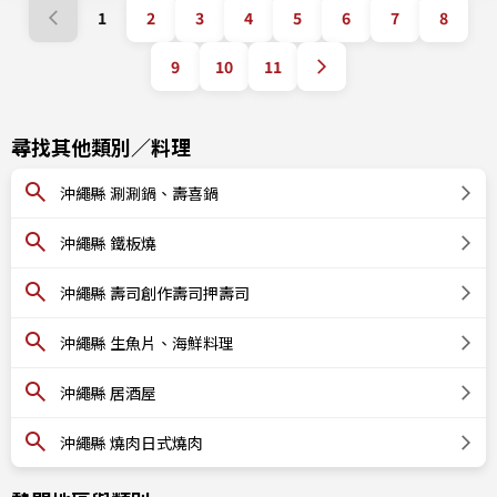
1
2
3
4
5
6
7
8
9
10
11
尋找其他類別／料理
沖繩縣 涮涮鍋、壽喜鍋
沖繩縣 鐵板燒
沖繩縣 壽司創作壽司押壽司
沖繩縣 生魚片、海鮮料理
沖繩縣 居酒屋
沖繩縣 燒肉日式燒肉