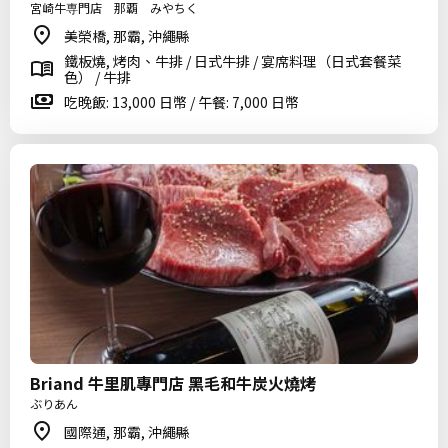
宮崎牛専門店 那覇 みやちく
美榮橋, 那霸, 沖繩縣
鐵板燒, 烤肉、牛排 / 日式牛排 / 宴席料理（日式套餐菜
色） / 牛排
吃晚飯: 13,000 日幣 / 午餐: 7,000 日幣
Briand 牛里肌專門店 黑毛和牛炭火燒烤
ぶりあん
國際通, 那霸, 沖繩縣