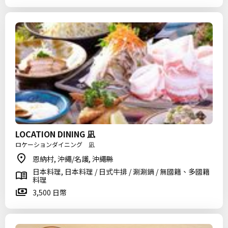
LOCATION DINING 凪
ロケーションダイニング 凪
恩納村, 沖繩/名護, 沖繩縣
日本料理, 日本料理 / 日式牛排 / 涮涮鍋 / 無國籍、多國籍
料理
3,500 日幣