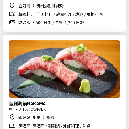
宜野灣, 沖繩/名護, 沖繩縣
韓國料理, 亞洲料理 / 韓國料理 / 燒酒 / 馬格利酒
吃晚飯: 3,500 日幣 / 午餐: 1,200 日幣
島涮涮鍋NAKAMA
島しゃぶしゃぶNAKAMA
國際通, 那霸, 沖繩縣
居酒屋, 居酒屋 / 涮涮鍋 / 沖繩料理 / 泡盛