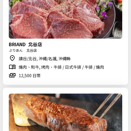
BRIAND 北谷店
ぶりあん 北谷店
讀谷/北谷, 沖繩/名護, 沖繩縣
燒肉、和牛, 烤肉、牛排 / 日式牛排 / 牛排 / 燒肉
12,500 日幣