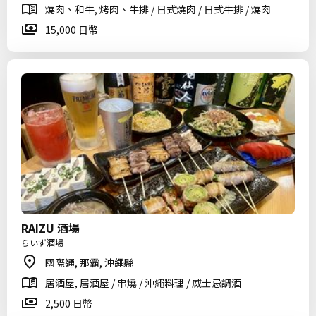
燒肉、和牛, 烤肉、牛排 / 日式燒肉 / 日式牛排 / 燒肉
15,000 日幣
RAIZU 酒場
らいず酒場
國際通, 那霸, 沖繩縣
居酒屋, 居酒屋 / 串燒 / 沖繩料理 / 威士忌調酒
2,500 日幣