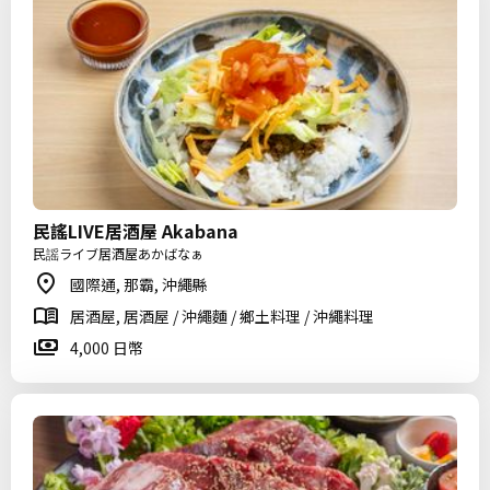
民謠LIVE居酒屋 Akabana
民謡ライブ居酒屋あかばなぁ
國際通, 那霸, 沖繩縣
居酒屋, 居酒屋 / 沖繩麵 / 鄉土料理 / 沖繩料理
4,000 日幣