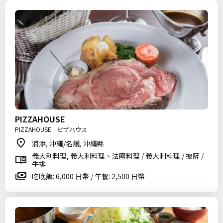
PIZZAHOUSE
PIZZAHOUSE ピザハウス
浦添, 沖繩/名護, 沖繩縣
義大利料理, 義大利料理、法國料理 / 義大利料理 / 披薩 /
牛排
吃晚飯: 6,000 日幣 / 午餐: 2,500 日幣