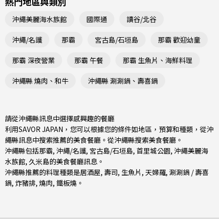
熱門地區與類別
沖繩美麗海水族館
國際通
讀谷/北谷
沖繩/名護
那霸
宮古島/石垣島
那霸 歡迎幼童
那霸 深夜營業
那霸 午餐
那霸 生魚片、海鮮料理
沖繩縣 燒肉、和牛
沖繩縣 涮涮鍋、壽喜鍋
請從沖繩縣訊息中選擇感興趣的餐廳
利用SAVOR JAPAN，您可以根據您的條件如地區，預算和種類，從沖
繩縣訊息中搜索推薦的美食餐廳。從
沖繩縣
搜索美食餐廳。
沖繩縣包括
那霸
,
沖繩/名護
,
宮古島/石垣島
, 首里城公園, 沖繩美麗海
水族館, 久米島的美食餐廳訊息。
沖繩縣推薦的料理種類是
居酒屋
,
壽司
,
生魚片
,
天婦羅
,
涮涮鍋 / 壽喜
鍋
,
炸豬排
,
燒肉
,
鐵板燒
。