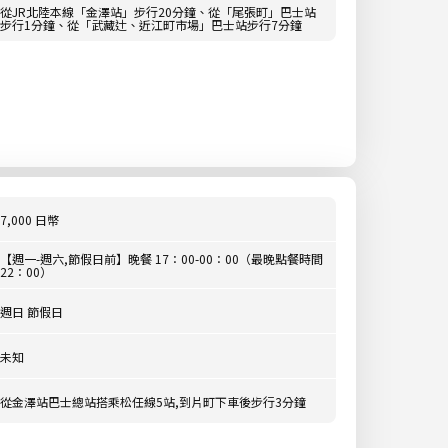
從JR北陸本線「金澤站」步行20分鐘、從「尾張町」巴士站
步行1分鐘、從「武藏辻、近江町市場」巴士站步行7分鐘
7,000 日幣
【週一-週六,節假日前】晚餐 17：00-00：00（最晚點餐時間
22：00）
週日 節假日
未知
從金澤站巴士總站搭乘松任線5站,到片町下車後步行3分鐘