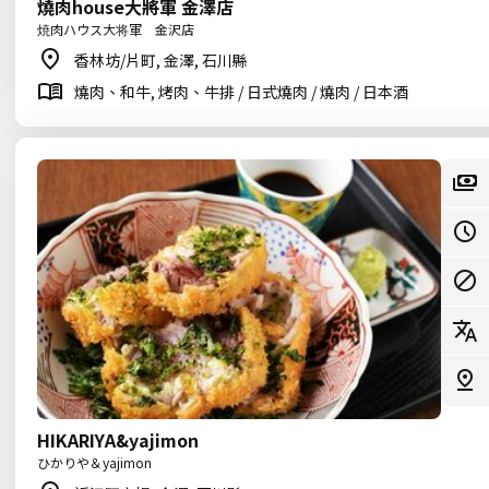
燒肉house大將軍 金澤店
焼肉ハウス大将軍 金沢店
香林坊/片町, 金澤, 石川縣
燒肉、和牛, 烤肉、牛排 / 日式燒肉 / 燒肉 / 日本酒
HIKARIYA&yajimon
ひかりや＆yajimon