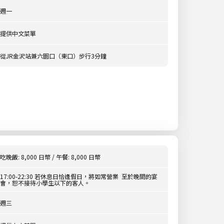
週一
提供中文菜單
從JR金沢站兼六園口（東口）步行3分鐘
吃晚飯: 8,000 日幣 / 午餐: 8,000 日幣
17:00-22:30 若休息日恰逢假日，將如常營業 至於晚間的宴
會，恕不接待小學生以下的客人。
週三