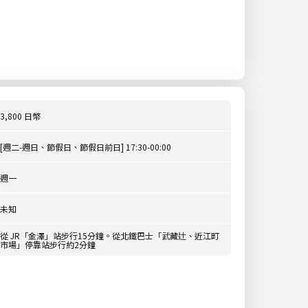
3,800 日幣
[週二-週日、節假日、節假日前日] 17:30-00:00
週一
未知
從 JR「金澤」站步行15分鐘。從北鐵巴士「武藏辻、近江町
市場」停靠站步行約2分鐘