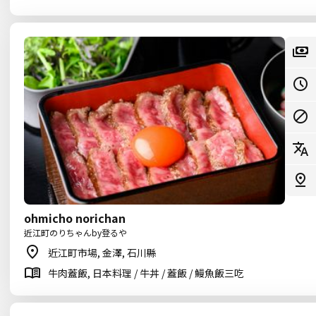
ohmicho norichan
近江町のりちゃんby登るや
近江町市場, 金澤, 石川縣
牛肉蓋飯, 日本料理 / 牛丼 / 蓋飯 / 鰻魚飯三吃