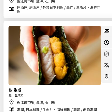
近江町市場, 金澤, 石川縣
居酒屋, 居酒屋 / 各類日本料理 / 串炸 / 生魚片、海鮮料
理
鮨 生成
鮨 生成り
近江町市場, 金澤, 石川縣
壽司, 日本料理 / 生魚片、海鮮料理 / 壽司 / 創作壽司