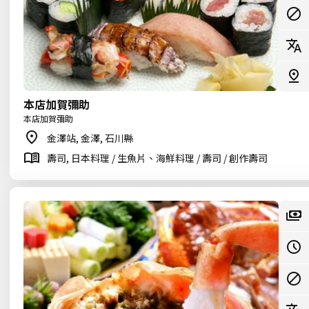
本店加賀彌助
本店加賀彌助
金澤站, 金澤, 石川縣
壽司, 日本料理 / 生魚片、海鮮料理 / 壽司 / 創作壽司