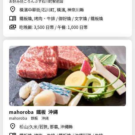
お好み焼ころんぶす石川町駅前店
橫濱中華街/石川町, 橫濱, 神奈川縣
鐵板燒, 烤肉、牛排 / 御好燒 / 文字燒 / 鐵板燒
吃晚飯: 3,500 日幣 / 午餐: 1,000 日幣
mahoroba 鐵板 沖繩
mahoroba 鉄板 沖縄
松山/久米/若狹, 那霸, 沖繩縣