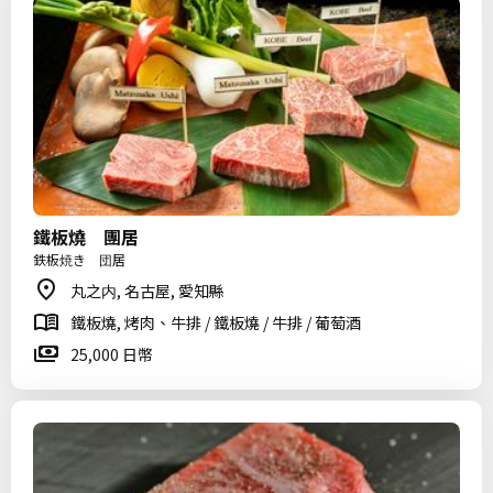
鐵板燒 團居
鉄板焼き 団居
丸之内, 名古屋, 愛知縣
鐵板燒, 烤肉、牛排 / 鐵板燒 / 牛排 / 葡萄酒
25,000 日幣