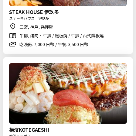
STEAK HOUSE 伊玖多
ステーキハウス 伊玖多
三宮, 神戶, 兵庫縣
牛排, 烤肉、牛排 / 鐵板燒 / 牛排 / 西式鐵板燒
吃晚飯: 7,000 日幣 / 午餐: 3,500 日幣
橫濱KOTEGAESHI
横濱こてがえし