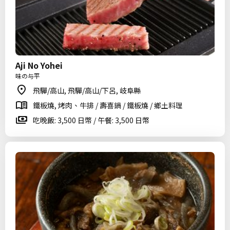
Aji No Yohei
味の与平
飛驒/高山, 飛驒/高山/下呂, 岐阜縣
鐵板燒, 烤肉、牛排 / 壽喜鍋 / 鐵板燒 / 鄉土料理
吃晚飯: 3,500 日幣 / 午餐: 3,500 日幣