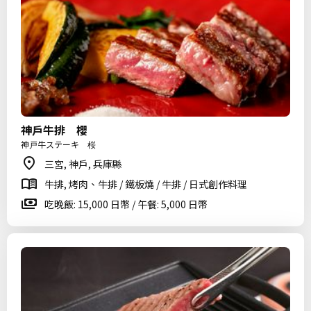
神戶牛排 櫻
神戸牛ステーキ 桜
三宮, 神戶, 兵庫縣
牛排, 烤肉、牛排 / 鐵板燒 / 牛排 / 日式創作料理
吃晚飯: 15,000 日幣 / 午餐: 5,000 日幣