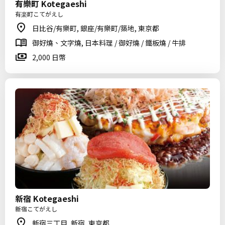
有樂町 Kotegaeshi
有楽町こてがえし
日比谷/有樂町, 銀座/有樂町/築地, 東京都
御好燒、文字燒, 日本料理 / 御好燒 / 鐵板燒 / 牛排
2,000 日幣
新宿 Kotegaeshi
新宿こてがえし
新宿三丁目, 新宿, 東京都