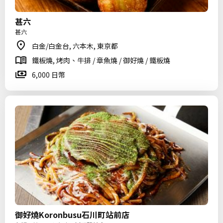
甚六
甚六
白金/白金台, 六本木, 東京都
鐵板燒, 烤肉、牛排 / 章魚燒 / 御好燒 / 鐵板燒
6,000 日幣
御好燒Koronbusu石川町站前店