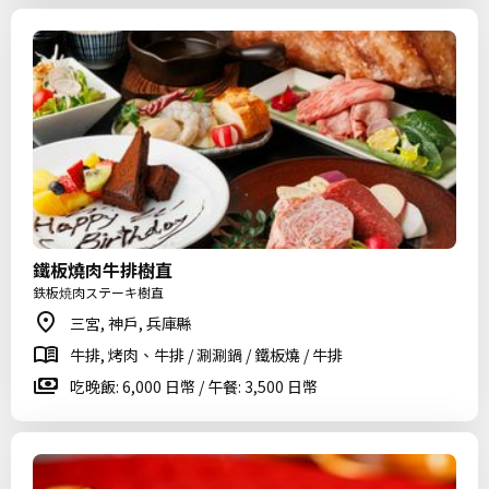
鐵板燒肉牛排樹直
鉄板焼肉ステーキ樹直
三宮, 神戶, 兵庫縣
牛排, 烤肉、牛排 / 涮涮鍋 / 鐵板燒 / 牛排
吃晚飯: 6,000 日幣 / 午餐: 3,500 日幣