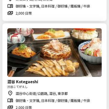
御好燒、文字燒, 日本料理 / 御好燒 / 鐵板燒 / 牛排
2,000 日幣
澀谷 Kotegaeshi
渋谷こてがえし
澀谷中心街道/公園路, 澀谷, 東京都
御好燒、文字燒, 日本料理 / 御好燒 / 鐵板燒 / 牛排
2,000 日幣