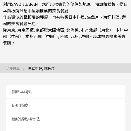
利用SAVOR JAPAN，您可以根據您的條件如地區，預算和種類，從日
本鐵板燒訊息中搜索推薦的美食餐廳
作為類似於鐵板燒的種類，也有
各類日本料理
,
生魚片、海鮮料理
,
壽
司
的美食餐廳訊息。
從
東京
,
東京周遭
,
京都與大阪地區
,
北海道
,
本州北部（東北）
,
本州中
部（中部）
,
本州西部（中國）
,
四國
,
九州
,
沖繩・琉球群島
搜索美食
餐廳。
品味日本
日本料理, 鐵板燒
關於本網站
使用條款
關於隱私權宣告