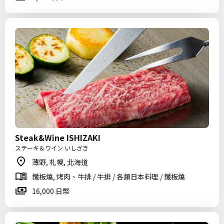
Steak&Wine ISHIZAKI
ステーキ＆ワイン いしざき
薄野, 札幌, 北海道
鐵板燒, 烤肉、牛排 / 牛排 / 各類日本料理 / 鐵板燒
16,000 日幣