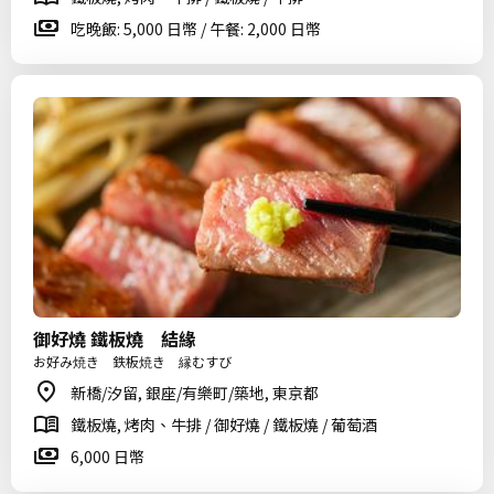
吃晚飯: 5,000 日幣 / 午餐: 2,000 日幣
御好燒 鐵板燒 結緣
お好み焼き 鉄板焼き 縁むすび
新橋/汐留, 銀座/有樂町/築地, 東京都
鐵板燒, 烤肉、牛排 / 御好燒 / 鐵板燒 / 葡萄酒
6,000 日幣