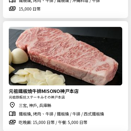
鐵板燒, 烤肉、牛排 / 鐵板燒 / 沖繩料理 / 牛排
15,000 日幣
元祖鐵板燒牛排MISONO神戸本店
元祖鉄板焼ステーキみその神戸本店
三宮, 神戶, 兵庫縣
鐵板燒, 烤肉、牛排 / 鐵板燒 / 牛排 / 西式鐵板燒
吃晚飯: 15,000 日幣 / 午餐: 5,000 日幣