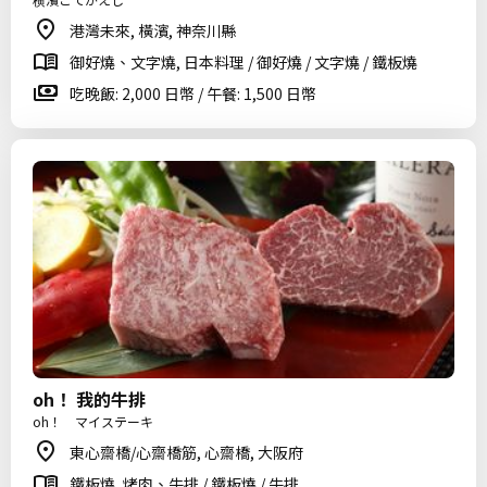
港灣未來, 橫濱, 神奈川縣
御好燒、文字燒, 日本料理 / 御好燒 / 文字燒 / 鐵板燒
吃晚飯: 2,000 日幣 / 午餐: 1,500 日幣
oh！ 我的牛排
oh！ マイステーキ
東心齋橋/心齋橋筋, 心齋橋, 大阪府
鐵板燒, 烤肉、牛排 / 鐵板燒 / 牛排