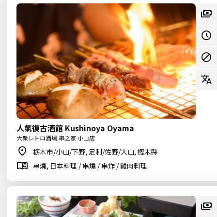
人氣復古酒館 Kushinoya Oyama
大衆レトロ酒場 串之家 小山店
栃木市/小山/下野, 足利/佐野/大山, 櫪木縣
串燒, 日本料理 / 串燒 / 串炸 / 雞肉料理