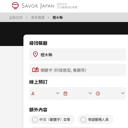
品味日本
東京周遭
櫪木縣
尋找餐廳
線上預訂
額外內容
中文（繁體字）菜單
華語服務人員