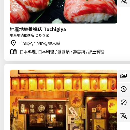
地產地銷推進店 Tochigiya
地産地消推進店 とちぎ家
宇都宮, 宇都宮, 櫪木縣
日本料理, 日本料理 / 涮涮鍋 / 壽喜鍋 / 鄉土料理