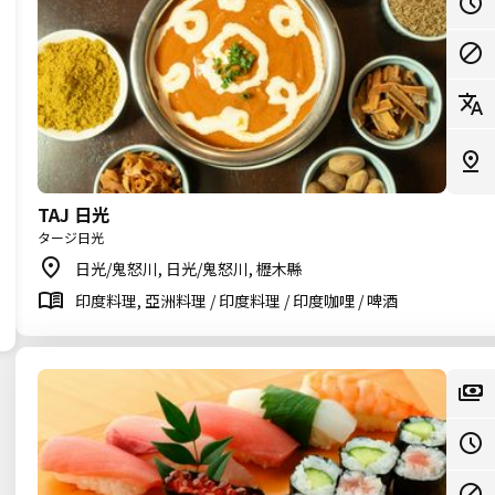
TAJ 日光
タージ日光
日光/鬼怒川, 日光/鬼怒川, 櫪木縣
印度料理, 亞洲料理 / 印度料理 / 印度咖哩 / 啤酒