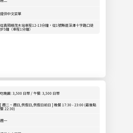
週二
提供中文菜單
從真岡線茂木站車程12-13分鐘，從1號縣道深澤十字路口徒
步5鐘（車程1分鐘）
吃晚飯: 3,500 日幣 / 午餐: 3,500 日幣
[ 週二 ~ 週日,例假日,例假日前日 ] 晚餐 17:30 - 23:00 (最後點
餐 22:30)
週一