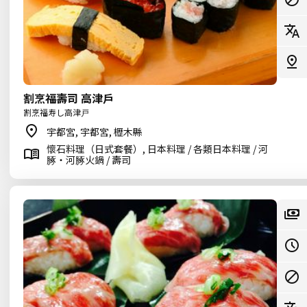
割烹福壽司 高津戶
割烹福寿し高津戸
宇都宮, 宇都宮, 櫪木縣
懷石料理（日式套餐）, 日本料理 / 各類日本料理 / 河
䐁・河䐁火鍋 / 壽司