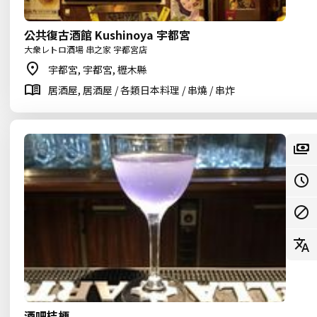
公共復古酒館 Kushinoya 宇都宮
大衆レトロ酒場 串之家 宇都宮店
宇都宮, 宇都宮, 櫪木縣
居酒屋, 居酒屋 / 各類日本料理 / 串燒 / 串炸
酒吧桔梗