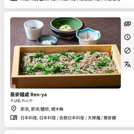
蕎麥麵處 Ren-ya
そば処 れんや
那須, 那須/鹽原, 櫪木縣
日本料理, 日本料理 / 各類日本料理 / 天婦羅 / 蕎麥麵