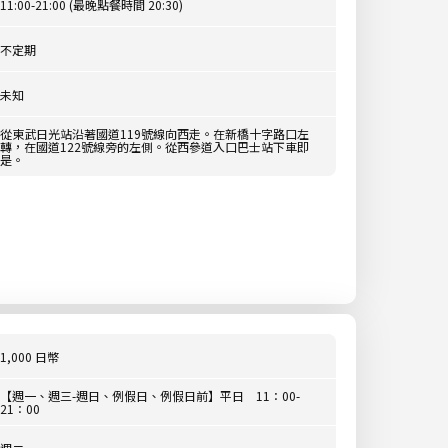
11:00-21:00 (最晚點餐時間 20:30)
不定期
未知
從東武日光站沿著國道119號線向西走。在新橋十字路口左
轉，在國道122號線旁的左側。從西參道入口巴士站下車即
是。
1,000 日幣
【週一、週三-週日、例假日、例假日前】平日 11：00-
21：00