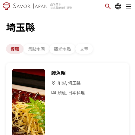
埼玉縣
餐廳
景點地圖
觀光地點
文章
鰻魚昭
川越, 埼玉縣
鰻魚, 日本料理