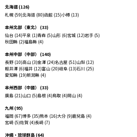
北海道 (126)
札幌 (59)
北海道 (80)
函館 (15)
小樽 (13)
本州北部（東北） (33)
仙台 (14)
平泉 (1)
青森 (5)
山形 (6)
宮城 (12)
岩手 (5)
秋田縣 (2)
福島縣 (4)
本州中部（中部） (140)
長野 (10)
高山 (3)
金澤 (24)
名古屋 (51)
山梨 (12)
輕井澤 (6)
福井 (12)
富山 (20)
岐阜 (13)
石川 (25)
愛知縣 (19)
新潟縣 (4)
本州西部（中國） (33)
廣島 (21)
山口 (5)
島根 (4)
鳥取 (4)
岡山 (4)
九州 (95)
福岡 (67)
博多 (35)
熊本 (16)
大分 (9)
鹿兒島 (4)
宮崎 (5)
佐賀 (4)
長崎 (7)
沖繩・琉球群島 (64)