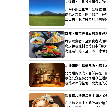
北海道・二世谷推薦必去的
北海道的二世古，坐擁雄偉
觀光客喜愛。除了觀光，這
二世古，我們將為您介紹幾
京都、東京等日本的素食與素
可供素食者、全素食者或植
腐皮和精進料理等日本的獨
海道及沖繩，全日本17家備
北海道提供精選啤酒、威士
北海道的夜晚，當然要在一
讓您充分體驗北海道夜生活
精釀啤酒的聖地，北海道的
擇，讓您找到最合您心意的
想要在北海道品嘗！ 讓人心
在這篇文章中，我們將介紹