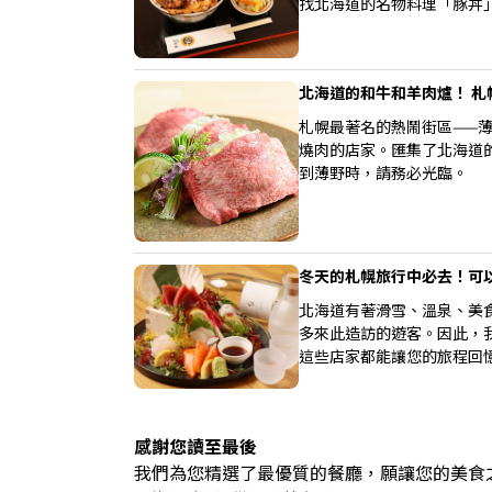
找北海道的名物料理「豚丼
北海道的和牛和羊肉爐！ 
札幌最著名的熱鬧街區——
燒肉的店家。匯集了北海道
到薄野時，請務必光臨。
冬天的札幌旅行中必去！可
北海道有著滑雪、溫泉、美
多來此造訪的遊客。因此，
這些店家都能讓您的旅程回
感謝您讀至最後
我們為您精選了最優質的餐廳，願讓您的美食之旅成