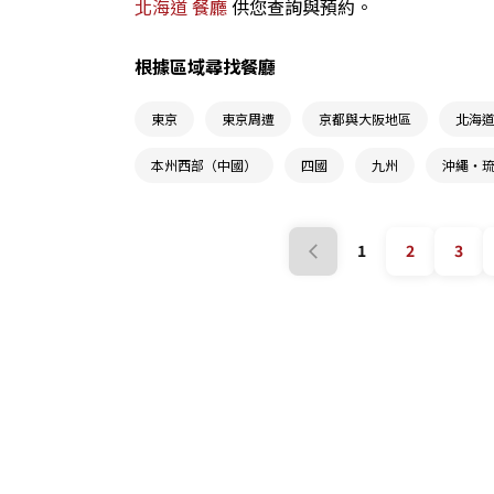
北海道 餐廳
供您查詢與預約。
根據區域尋找餐廳
東京
東京周遭
京都與大阪地區
北海
本州西部（中國）
四國
九州
沖繩・
1
2
3