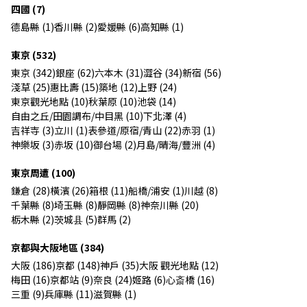
四國 (7)
德島縣 (1)
香川縣 (2)
愛媛縣 (6)
高知縣 (1)
東京 (532)
東京 (342)
銀座 (62)
六本木 (31)
澀谷 (34)
新宿 (56)
淺草 (25)
惠比壽 (15)
築地 (12)
上野 (24)
東京觀光地點 (10)
秋葉原 (10)
池袋 (14)
自由之丘/田園調布/中目黑 (10)
下北澤 (4)
吉祥寺 (3)
立川 (1)
表參道/原宿/青山 (22)
赤羽 (1)
神樂坂 (3)
赤坂 (10)
御台場 (2)
月島/晴海/豐洲 (4)
東京周遭 (100)
鎌倉 (28)
橫濱 (26)
箱根 (11)
船橋/浦安 (1)
川越 (8)
千葉縣 (8)
埼玉縣 (8)
靜岡縣 (8)
神奈川縣 (20)
栃木縣 (2)
茨城县 (5)
群馬 (2)
京都與大阪地區 (384)
大阪 (186)
京都 (148)
神戶 (35)
大阪 觀光地點 (12)
梅田 (16)
京都站 (9)
奈良 (24)
姬路 (6)
心斎橋 (16)
三重 (9)
兵庫縣 (11)
滋賀縣 (1)