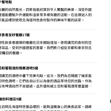
午餐地點
壯麗的自然風光，四季皆能欣賞到令人驚豔的美景，深受外國
裡還能體驗戶外運動和溫泉等多樣有趣的活動。在這樣迷人的
家能品嚐到使用北海道特色食材製作的美味午餐的店家。
食者友好餐廳17選
物性飲食者選擇的餐廳在日本開始增加。使用講究的食材的豆
特菜品，受到外國遊客的喜愛。我們將介紹從京都和東京到北
受矚目的餐廳。
忌和葡萄酒的推薦酒吧5選
間講究的酒吧中畫下完美句點。這次，我們為您精選了幾家能
的特色酒吧，它們各自以引以為傲的酒品等待您的光臨。作為
在地啤酒自然不容錯過，此外還有威士忌和葡萄酒等豐富選
那一杯。
暖的料理店5選
在訪問北海道時想要品嚐的，能夠溫暖身心的美食店家。請尋