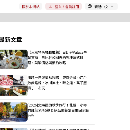
關於本網站
登入 / 會員註冊
繁體中文
最新文章
【東京特色餐廳推薦】日比谷Palace午
餐實訪｜日比谷公園裡的獨棟法式料
理，菜單價格與預約攻略
川越一日遊景點攻略｜東京近郊小江戶
散步路線，冰川神社、時之鐘、菓子屋
橫丁一次玩
[2026]北海道的秋季旅行！札幌・小樽
的紅葉名所5選＆絕品晚餐當日來回示範
行程