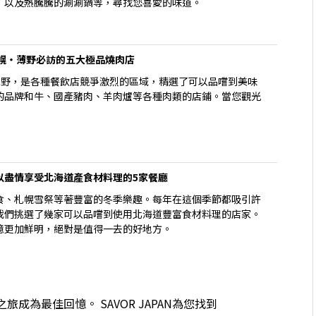
」以及熱騰騰的涮涮鍋等，尋找您喜愛的味道。
札幌・薄野必訪的五大極品燒肉店
薄野，是各種餐飲店競爭激烈的區域，精選了可以品嚐到美味
的品牌和牛、國產豬肉、羊肉爐等各種肉類的店鋪。當您觀光
以盡情享受北海道產食材料理的5家餐廳
食、札幌雪祭等著豐富的冬季樂趣。每年在這個季節都吸引許
我們挑選了幾家可以品嚐到使用北海道豐富食材料理的店家。
憶更加鮮明，絕對是值得一去的好地方。
為最佳回憶。 SAVOR JAPAN為您找到