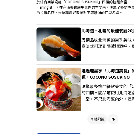
於綜合商業設施「COCONO SUSUKINO」四樓的拉麵食堂
「mingle!」。在充滿美食廣場氛圍的空間內，匯聚了多間極
的拉麵名店，是拉麵愛好者絕對不容錯過的口袋名單。
北海道・札幌的最佳餐廳20
盡情品味北海道的當季美味
意法式料理到隱藏版酒吧，
逛逛能盡享「北海道美食」的
道、COCONO SUSUKINO
匯聚眾多熱門餐飲美食的「COC
的四樓。能品嚐使用北海道
一堂，不只北海道內外，連
此享受這裡獨有的「美食娛
車站附近
PR