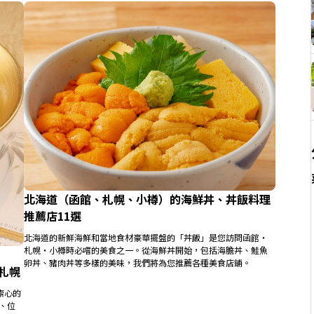
北海道（函館、札幌、小樽）的海鮮丼、丼飯料理
推薦店11選
北海道的新鮮海鮮和當地食材豪華擺盤的「丼飯」是您訪問函館・
札幌・小樽時必嚐的美食之一。從海鮮丼開始，包括海膽丼、鮭魚
卵丼、豬肉丼等多樣的美味，我們將為您推薦各種美食店鋪。
・札幌
索心的
、位