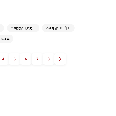
道
本州北部（東北）
本州中部（中部）
琉球群島
4
5
6
7
8