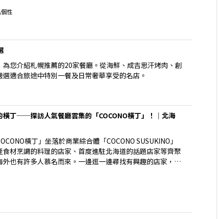
具個性
選
，為您介紹札幌推薦的20家餐廳。從海鮮、成吉思汗烤肉、創
嚴選適合旅途中特別一餐及日常奢華享受的名店。
橫丁──探訪人氣餐廳雲集的「COCONO橫丁」！｜北海
ONO橫丁」坐落於商業綜合體「COCONO SUSUKINO」
產食材烹調的料理的店家、首度進駐北海道的話題店家等齊聚
海外也有許多人慕名而來。一邊逛一邊尋找有興趣的店家，在
樂」吧！