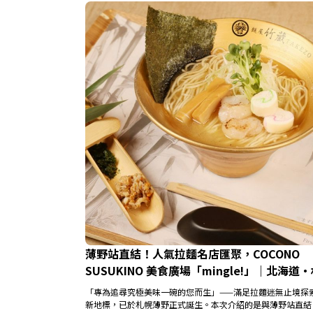
薄野站直結！人氣拉麵名店匯聚，COCONO
SUSUKINO 美食廣場「mingle!」｜北海道
「專為追尋究極美味一碗的您而生」——滿足拉麵迷無止境探
新地標，已於札幌薄野正式誕生。本次介紹的是與薄野站直結