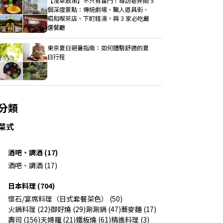
【淺草散策】不只有雷門！尋訪巷弄間 5
個深度景點：傳統劇場、職人道具街、
昭和喫茶店、下町錢湯，與 3 家必吃嚴
選餐廳
東京夏日避暑指南：如何體驗舒適的夏
日行程
分類
菜式
酒吧、調酒 (17)
酒吧、調酒 (17)
日本料理 (704)
懷石/宴席料理（日式套餐菜色） (50)
火鍋料理 (22)
御好燒 (29)
涮涮鍋 (47)
蕎麥麵 (17)
壽司 (156)
天婦羅 (21)
鐵板燒 (61)
精進料理 (3)