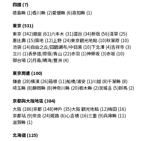
四國 (7)
德島縣 (1)
香川縣 (2)
愛媛縣 (6)
高知縣 (1)
東京 (531)
東京 (342)
銀座 (61)
六本木 (31)
澀谷 (34)
新宿 (56)
淺草 (25)
惠比壽 (15)
築地 (12)
上野 (24)
東京觀光地點 (10)
秋葉原 (10)
池袋 (14)
自由之丘/田園調布/中目黑 (10)
下北澤 (4)
吉祥寺 (3)
立川 (1)
表參道/原宿/青山 (22)
赤羽 (1)
神樂坂 (3)
赤坂 (10)
御台場 (2)
月島/晴海/豐洲 (4)
東京周遭 (100)
鎌倉 (28)
橫濱 (26)
箱根 (11)
船橋/浦安 (1)
川越 (8)
千葉縣 (8)
埼玉縣 (8)
靜岡縣 (8)
神奈川縣 (20)
栃木縣 (2)
茨城县 (5)
群馬 (2)
京都與大阪地區 (384)
大阪 (186)
京都 (148)
神戶 (35)
大阪 觀光地點 (12)
梅田 (16)
京都站 (9)
奈良 (24)
姬路 (6)
心斎橋 (16)
三重 (9)
兵庫縣 (11)
滋賀縣 (1)
北海道 (125)