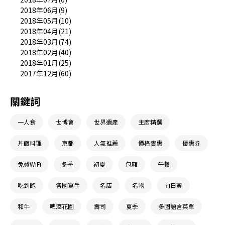
2018年06月(9)
2018年05月(10)
2018年04月(21)
2018年03月(74)
2018年02月(40)
2018年01月(25)
2017年12月(60)
關鍵詞
一人食
世博會
世界遺產
主廚精選
丼飯料理
京都
人氣推薦
價格實惠
優惠券
免費WiFi
冬季
初夏
包廂
午餐
吃到飽
各國寫手
名店
名物
向日葵
和牛
啤酒花園
壽司
夏季
多國語言菜單