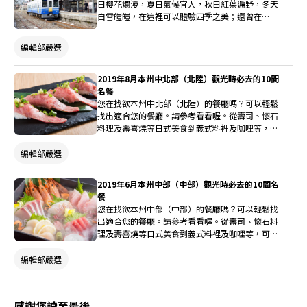
日櫻花爛漫，夏日氣候宜人，秋日紅葉遍野，冬天
白雪皚皚，在這裡可以體驗四季之美；還曾在
2014年，2016年，2018年登上日本幸福指數排行
第一的縣；還在全日本男女平均壽命最長排行榜中
編輯部嚴選
位於第4位。
2019年8月本州中北部（北陸）觀光時必去的10間
名餐
您在找欲本州中北部（北陸）的餐廳嗎？可以輕鬆
找出適合您的餐廳。請參考看看喔。從壽司、懷石
料理及壽喜燒等日式美食到義式料裡及咖哩等，可
以使用料理名稱來進行搜尋。
編輯部嚴選
2019年6月本州中部（中部）觀光時必去的10間名
餐
您在找欲本州中部（中部）的餐廳嗎？可以輕鬆找
出適合您的餐廳。請參考看看喔。從壽司、懷石料
理及壽喜燒等日式美食到義式料裡及咖哩等，可以
使用料理名稱來進行搜尋。
編輯部嚴選
感謝您讀至最後