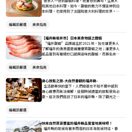
很多人一想到甜蝦料理，就會想到壽司，生魚片
和其他日本料理。如今，甜蝦的魅力不僅延伸到日
本料理，也使用到了法國和意大利料理的世界。La
clarté位於福井縣坂井市竹田地區，松下主廚就是
被當地甜蝦的魅力傾倒的料理人之一。
編輯部嚴選
美食指南
【福井縣坂井市】日本美食物語之甜蝦
“福井甜蝦”品牌誕生於2021年，旨在讓更多人
了解福井的漁港還是捕獲優質甜蝦之地；讓更多人
能品嘗到有著絕妙口感與滋味的甜蝦，而慕名來到
福井縣。福井縣新特產“福井甜蝦”將會引領當地
漁民的未來。
編輯部嚴選
美食指南
身心放鬆之旅-大自然眷顧的福井縣-
生活節奏快的當下，人們總是在不知不覺中感到
身心疲憊而無法緩解，這個時候適當的放鬆很有必
要。這次我們造訪了日本的福井縣，除了觀光之
外，被日本海與山川環繞，可謂是被大自然所眷
顧，美景與美食的相輔相成之下，讓身心得以放
編輯部嚴選
鬆。這就跟著小編來一場說走就走，放鬆身心的旅
行吧！
快來自然資源豐富的福井縣品嘗當地美味吧！
福井縣的氣候有著多雨雪的日本海氣候特征，春