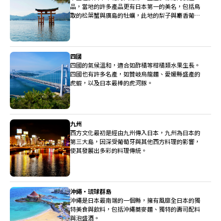
品，當地的許多產品更有日本第一的美名，包括鳥
取的松葉蟹與廣島的牡蠣，此地的梨子與麝香葡萄
也非常高級。
四國
四國的氣候溫和，適合如酢橘等柑橘類水果生長。
四國也有許多名產，如贊岐烏龍麵、愛媛縣盛產的
虎蝦，以及日本最棒的虎河豚。
九州
西方文化最初是經由九州傳入日本，九州為日本的
第三大島，因深受葡萄牙與其他西方料理的影響，
使其發展出多彩的料理傳統。
沖繩・琉球群島
沖繩是日本最南端的一個縣，擁有風靡全日本的獨
特美食與飲料，包括沖繩蕎麥麵、獨特的壽司配料
與泡盛酒。