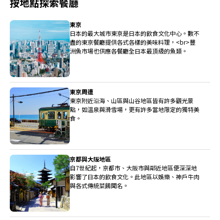
按地點探索餐廳
東京
日本的最大城市東京是日本的飲食文化中心。數不
盡的東京餐廳提供各式各樣的美味料理，<br>豐
洲魚市場也供應各餐廳全日本最頂級的魚類。
東京周遭
東京附近沿海、山區與山谷地區皆有許多觀光景
點，如溫泉與滑雪場，更有許多當地限定的獨特美
食。
京都與大阪地區
自7世紀起，京都市、大阪市與鄰近地區便深深地
影響了日本的飲食文化。此地區以娛樂、神戶牛肉
與各式傳統菜餚聞名。