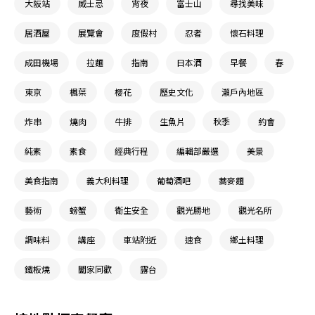
大阪站
威士忌
宵夜
富士山
尋找美味
居酒屋
展覽會
度假村
忍者
懷石料理
成田機場
拉麵
指南
日本酒
早餐
春
東京
楓葉
櫻花
歷史文化
瀨戶內地區
炸串
燒肉
牛排
生魚片
秋季
約會
純素
素食
經典行程
編輯部嚴選
美景
美食指南
義大利料理
葡萄酒吧
蕎麥麵
藝術
螃蟹
衛生安全
觀光勝地
觀光名所
調味料
講座
車站附近
速食
鄉土料理
鐵板燒
闔家同歡
露台