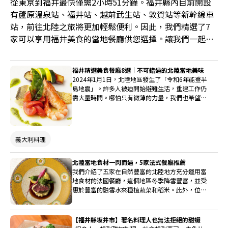
從東京到福井最快僅需2小時51分鐘。福井縣內目前開設
有蘆原溫泉站、福井站、越前武生站、敦賀站等新幹線車
站，前往北陸之旅將更加輕鬆便利。因此，我們精選了7
家可以享用福井美食的當地餐廳供您選擇。讓我們一起搭
乘北陸新幹線前往福井吧！
福井精選美食餐廳8選｜不可錯過的北陸當地美味
2024年1月1日，北陸地區發生了「令和6年能登半
島地震」。許多人被迫開始避難生活，重建工作仍
需大量時間。哪怕只有微薄的力量，我們也希望為
生活在北陸的人們聲援加油。為此，此次我們精選
了福井縣內8家義大利、法式和西式餐廳。來福井
旅遊，品嘗美食，為北陸加油吧！
義大利料理
北陸當地食材一閃而過，5家法式餐廳推薦
我們介紹了五家在自然豐富的北陸地方充分運用當
地食材的法國餐廳，這個地區冬季降雪豐富，並受
惠於豐富的融雪水來種植蔬菜和稻米。此外，位於
日本海沿岸的地區提供豐富的新鮮魚類，吸引了許
多美食愛好者。當訪問北陸時，一定要嘗試這些以
當地食材為主的法國餐廳。
【福井縣坂井市】著名料理人也無法拒絕的甜蝦