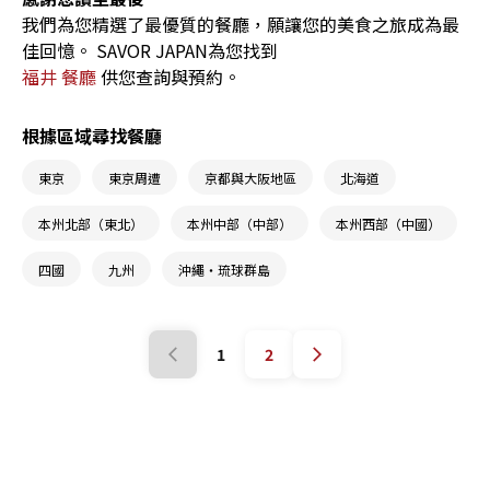
我們為您精選了最優質的餐廳，願讓您的美食之旅成為最
佳回憶。 SAVOR JAPAN為您找到
福井 餐廳
供您查詢與預約。
根據區域尋找餐廳
東京
東京周遭
京都與大阪地區
北海道
本州北部（東北）
本州中部（中部）
本州西部（中國）
四國
九州
沖繩・琉球群島
1
2