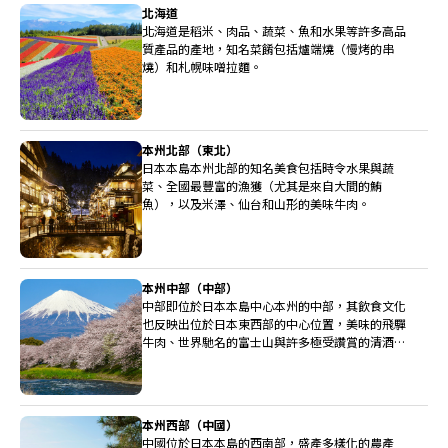
北海道
北海道是稻米、肉品、蔬菜、魚和水果等許多高品
質產品的產地，知名菜餚包括爐端燒（慢烤的串
燒）和札幌味噌拉麵。
本州北部（東北）
日本本島本州北部的知名美食包括時令水果與蔬
菜、全國最豐富的漁獲（尤其是來自大間的鮪
魚），以及米澤、仙台和山形的美味牛肉。
本州中部（中部）
中部即位於日本本島中心本州的中部，其飲食文化
也反映出位於日本東西部的中心位置，美味的飛驒
牛肉、世界馳名的富士山與許多極受讚賞的清酒釀
造廠都位於中部。
本州西部（中國）
中國位於日本本島的西南部，盛產多樣化的農產