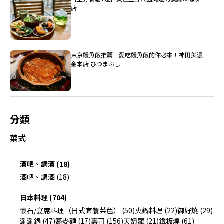
店
東京鰻魚飯推薦｜愛吃鰻魚飯的你必來！神田美濃
金本店 ひつまぶし
分類
菜式
酒吧、調酒 (18)
酒吧、調酒 (18)
日本料理 (704)
懷石/宴席料理（日式套餐菜色） (50)
火鍋料理 (22)
御好燒 (29)
涮涮鍋 (47)
蕎麥麵 (17)
壽司 (156)
天婦羅 (21)
鐵板燒 (61)