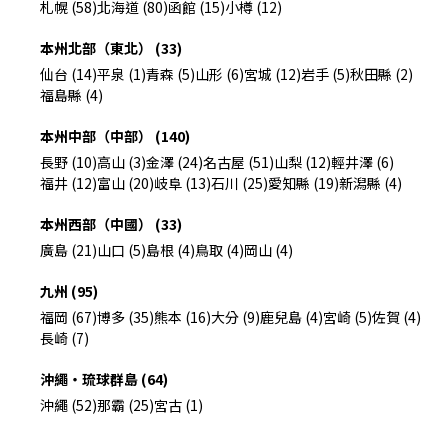
札幌 (58)
北海道 (80)
函館 (15)
小樽 (12)
本州北部（東北） (33)
仙台 (14)
平泉 (1)
青森 (5)
山形 (6)
宮城 (12)
岩手 (5)
秋田縣 (2)
福島縣 (4)
本州中部（中部） (140)
長野 (10)
高山 (3)
金澤 (24)
名古屋 (51)
山梨 (12)
輕井澤 (6)
福井 (12)
富山 (20)
岐阜 (13)
石川 (25)
愛知縣 (19)
新潟縣 (4)
本州西部（中國） (33)
廣島 (21)
山口 (5)
島根 (4)
鳥取 (4)
岡山 (4)
九州 (95)
福岡 (67)
博多 (35)
熊本 (16)
大分 (9)
鹿兒島 (4)
宮崎 (5)
佐賀 (4)
長崎 (7)
沖繩・琉球群島 (64)
沖繩 (52)
那霸 (25)
宮古 (1)