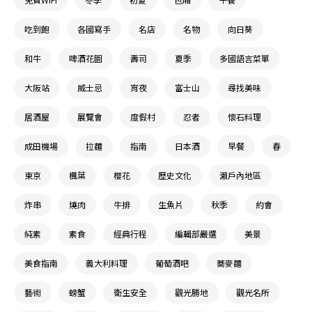
吃到飽
各國寫手
名店
名物
向日葵
和牛
啤酒花園
壽司
夏季
多國語言菜單
大阪站
威士忌
宵夜
富士山
尋找美味
居酒屋
展覽會
度假村
忍者
懷石料理
成田機場
拉麵
指南
日本酒
早餐
春
東京
楓葉
櫻花
歷史文化
瀨戶內地區
炸串
燒肉
牛排
生魚片
秋季
約會
純素
素食
經典行程
編輯部嚴選
美景
美食指南
義大利料理
葡萄酒吧
蕎麥麵
藝術
螃蟹
衛生安全
觀光勝地
觀光名所