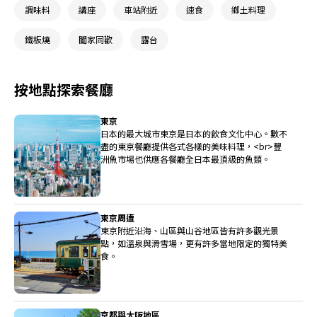
調味料
講座
車站附近
速食
鄉土料理
鐵板燒
闔家同歡
露台
按地點探索餐廳
東京
日本的最大城市東京是日本的飲食文化中心。數不
盡的東京餐廳提供各式各樣的美味料理，<br>豐
洲魚市場也供應各餐廳全日本最頂級的魚類。
東京周遭
東京附近沿海、山區與山谷地區皆有許多觀光景
點，如溫泉與滑雪場，更有許多當地限定的獨特美
食。
京都與大阪地區