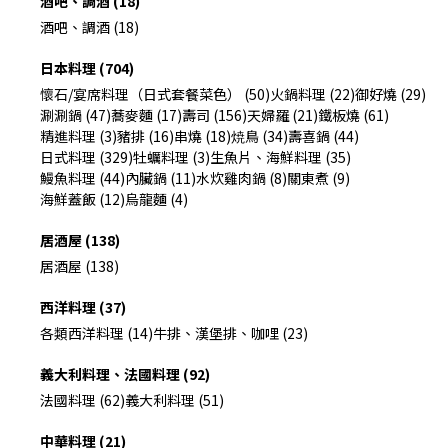
酒吧、調酒 (18)
酒吧、調酒 (18)
日本料理 (704)
懷石/宴席料理（日式套餐菜色） (50)
火鍋料理 (22)
御好燒 (29)
涮涮鍋 (47)
蕎麥麵 (17)
壽司 (156)
天婦羅 (21)
鐵板燒 (61)
精進料理 (3)
豬排 (16)
串燒 (18)
焼鳥 (34)
壽喜鍋 (44)
日式料理 (329)
牡蠣料理 (3)
生魚片、海鮮料理 (35)
鰻魚料理 (44)
內臟鍋 (11)
水炊雞肉鍋 (8)
關東煮 (9)
海鮮蓋飯 (12)
烏龍麵 (4)
居酒屋 (138)
居酒屋 (138)
西洋料理 (37)
各類西洋料理 (14)
牛排、漢堡排、咖哩 (23)
義大利料理、法國料理 (92)
法國料理 (62)
義大利料理 (51)
中華料理 (21)