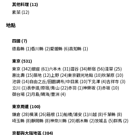
其他料理 (12)
素菜 (12)
地點
四國 (7)
德島縣 (1)
香川縣 (2)
愛媛縣 (6)
高知縣 (1)
東京 (531)
東京 (342)
銀座 (61)
六本木 (31)
澀谷 (34)
新宿 (56)
淺草 (25)
惠比壽 (15)
築地 (12)
上野 (24)
東京觀光地點 (10)
秋葉原 (10)
池袋 (14)
自由之丘/田園調布/中目黑 (10)
下北澤 (4)
吉祥寺 (3)
立川 (1)
表參道/原宿/青山 (22)
赤羽 (1)
神樂坂 (3)
赤坂 (10)
御台場 (2)
月島/晴海/豐洲 (4)
東京周遭 (100)
鎌倉 (28)
橫濱 (26)
箱根 (11)
船橋/浦安 (1)
川越 (8)
千葉縣 (8)
埼玉縣 (8)
靜岡縣 (8)
神奈川縣 (20)
栃木縣 (2)
茨城县 (5)
群馬 (2)
京都與大阪地區 (384)