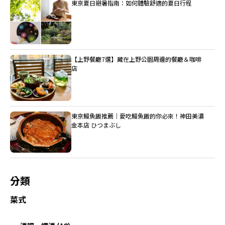
東京夏日避暑指南：如何體驗舒適的夏日行程
【上野餐廳7選】藏在上野公園周邊的餐廳＆咖啡
店
東京鰻魚飯推薦｜愛吃鰻魚飯的你必來！神田美濃
金本店 ひつまぶし
分類
菜式