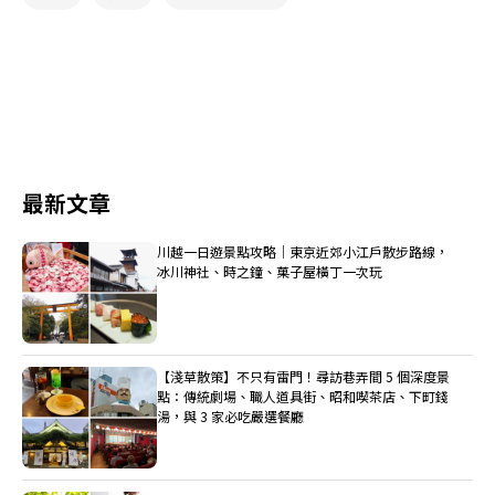
最新文章
川越一日遊景點攻略｜東京近郊小江戶散步路線，
冰川神社、時之鐘、菓子屋橫丁一次玩
【淺草散策】不只有雷門！尋訪巷弄間 5 個深度景
點：傳統劇場、職人道具街、昭和喫茶店、下町錢
湯，與 3 家必吃嚴選餐廳