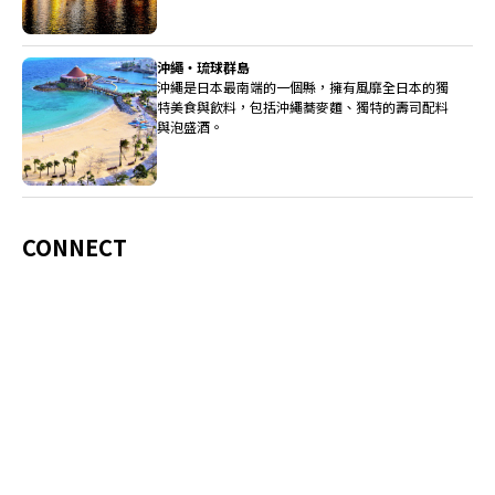
沖繩・琉球群島
沖繩是日本最南端的一個縣，擁有風靡全日本的獨
特美食與飲料，包括沖繩蕎麥麵、獨特的壽司配料
與泡盛酒。
CONNECT