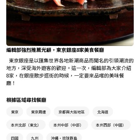
編輯部強烈推薦光顧，東京銀座8家美食餐廳
東京銀座是以匯集世界各地新潮商品而聞名的引領潮流的
地方，深受海外遊客的歡迎。這一次，編輯部為大家介紹
8家，在銀座散步逛街的時候，一定要來品嚐的美味餐
廳！
根據區域尋找餐廳
東京
東京周遭
京都與大阪地區
北海道
本州北部（東北）
本州中部（中部）
本州西部（中國）
四國
九州
沖繩・琉球群島