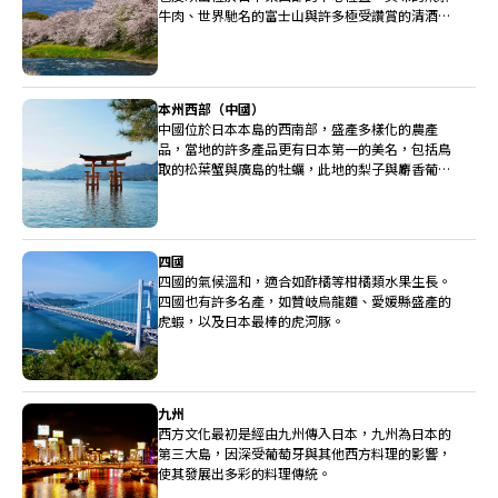
牛肉、世界馳名的富士山與許多極受讚賞的清酒釀
造廠都位於中部。
本州西部（中國）
中國位於日本本島的西南部，盛產多樣化的農產
品，當地的許多產品更有日本第一的美名，包括鳥
取的松葉蟹與廣島的牡蠣，此地的梨子與麝香葡萄
也非常高級。
四國
四國的氣候溫和，適合如酢橘等柑橘類水果生長。
四國也有許多名產，如贊岐烏龍麵、愛媛縣盛產的
虎蝦，以及日本最棒的虎河豚。
九州
西方文化最初是經由九州傳入日本，九州為日本的
第三大島，因深受葡萄牙與其他西方料理的影響，
使其發展出多彩的料理傳統。