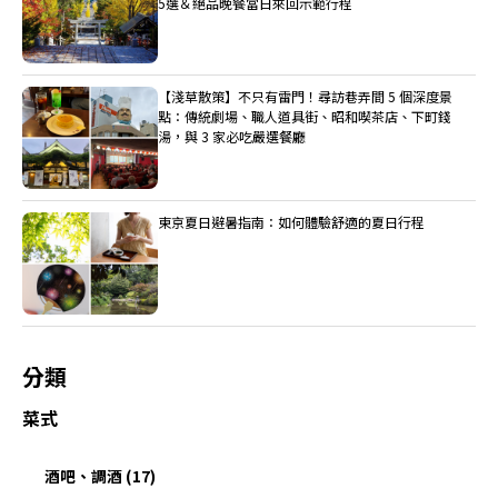
5選＆絕品晚餐當日來回示範行程
【淺草散策】不只有雷門！尋訪巷弄間 5 個深度景
點：傳統劇場、職人道具街、昭和喫茶店、下町錢
湯，與 3 家必吃嚴選餐廳
東京夏日避暑指南：如何體驗舒適的夏日行程
分類
菜式
酒吧、調酒 (17)