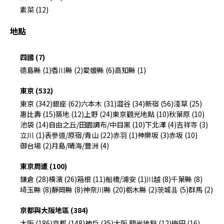
素菜 (12)
地點
四國 (7)
德島縣 (1)
香川縣 (2)
愛媛縣 (6)
高知縣 (1)
東京 (532)
東京 (342)
銀座 (62)
六本木 (31)
澀谷 (34)
新宿 (56)
淺草 (25)
惠比壽 (15)
築地 (12)
上野 (24)
東京觀光地點 (10)
秋葉原 (10)
池袋 (14)
自由之丘/田園調布/中目黑 (10)
下北澤 (4)
吉祥寺 (3)
立川 (1)
表參道/原宿/青山 (22)
赤羽 (1)
神樂坂 (3)
赤坂 (10)
御台場 (2)
月島/晴海/豐洲 (4)
東京周遭 (100)
鎌倉 (28)
橫濱 (26)
箱根 (11)
船橋/浦安 (1)
川越 (8)
千葉縣 (8)
埼玉縣 (8)
靜岡縣 (8)
神奈川縣 (20)
栃木縣 (2)
茨城县 (5)
群馬 (2)
京都與大阪地區 (384)
大阪 (186)
京都 (148)
神戶 (35)
大阪 觀光地點 (12)
梅田 (16)