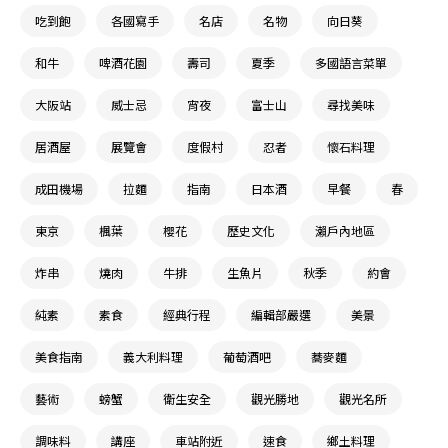
吃到飽
各國寫手
名店
名物
向日葵
和牛
啤酒花園
壽司
夏季
多國語言菜單
大阪站
威士忌
宵夜
富士山
尋找美味
居酒屋
展覽會
度假村
忍者
懷石料理
成田機場
拉麵
指南
日本酒
早餐
春
東京
楓葉
櫻花
歷史文化
瀨戶內地區
炸串
燒肉
牛排
生魚片
秋季
約會
純素
素食
經典行程
編輯部嚴選
美景
美食指南
義大利料理
葡萄酒吧
蕎麥麵
藝術
螃蟹
衛生安全
觀光勝地
觀光名所
調味料
講座
車站附近
速食
鄉土料理