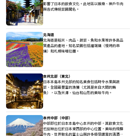
影響了日本的飲食文化。此地區以娛樂、神戶牛肉
與各式傳統菜餚聞名。
北海道
北海道是稻米、肉品、蔬菜、魚和水果等許多高品
質產品的產地，知名菜餚包括爐端燒（慢烤的串
燒）和札幌味噌拉麵。
本州北部（東北）
日本本島本州北部的知名美食包括時令水果與蔬
菜、全國最豐富的漁獲（尤其是來自大間的鮪
魚），以及米澤、仙台和山形的美味牛肉。
本州中部（中部）
中部即位於日本本島中心本州的中部，其飲食文化
也反映出位於日本東西部的中心位置，美味的飛驒
牛肉、世界馳名的富士山與許多極受讚賞的清酒釀