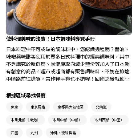
使料理美味的法寶！日本調味料導覽手冊
日本料理中不可或缺的調味料中，您認識幾種呢？醬油、
味噌與味醂等使用於眾多日式料理中的經典調味料，其中
不乏講究於新鮮度、因健康取向減少鹽份等加入了日本獨
有創意的商品。超市或超商都有販售調味料，不妨在旅途
中順路前往購買，當作伴手禮也不錯喔！回國之後就使用
這些調味料大展身手，製作日式料理看看吧！
根據區域尋找餐廳
東京
東京周遭
京都與大阪地區
北海道
本州北部（東北）
本州中部（中部）
本州西部（中國）
四國
九州
沖繩・琉球群島