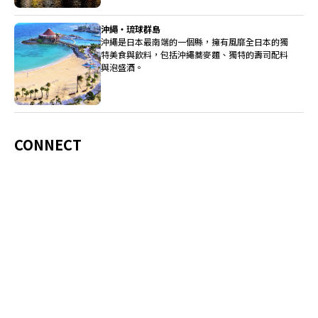
沖繩・琉球群島
沖繩是日本最南端的一個縣，擁有風靡全日本的獨
特美食與飲料，包括沖繩蕎麥麵、獨特的壽司配料
與泡盛酒。
CONNECT