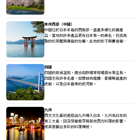
造廠都位於中部。
本州西部（中國）
中國位於日本本島的西南部，盛產多樣化的農產
品，當地的許多產品更有日本第一的美名，包括鳥
取的松葉蟹與廣島的牡蠣，此地的梨子與麝香葡萄
也非常高級。
四國
四國的氣候溫和，適合如酢橘等柑橘類水果生長。
四國也有許多名產，如贊岐烏龍麵、愛媛縣盛產的
虎蝦，以及日本最棒的虎河豚。
九州
西方文化最初是經由九州傳入日本，九州為日本的
第三大島，因深受葡萄牙與其他西方料理的影響，
使其發展出多彩的料理傳統。