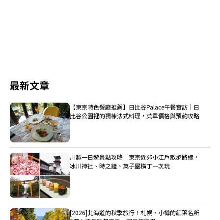
最新文章
【東京特色餐廳推薦】日比谷Palace午餐實訪｜日
比谷公園裡的獨棟法式料理，菜單價格與預約攻略
川越一日遊景點攻略｜東京近郊小江戶散步路線，
冰川神社、時之鐘、菓子屋橫丁一次玩
[2026]北海道的秋季旅行！札幌・小樽的紅葉名所