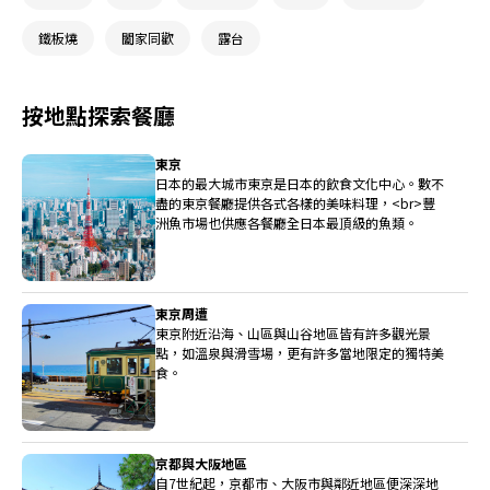
鐵板燒
闔家同歡
露台
按地點探索餐廳
東京
日本的最大城市東京是日本的飲食文化中心。數不
盡的東京餐廳提供各式各樣的美味料理，<br>豐
洲魚市場也供應各餐廳全日本最頂級的魚類。
東京周遭
東京附近沿海、山區與山谷地區皆有許多觀光景
點，如溫泉與滑雪場，更有許多當地限定的獨特美
食。
京都與大阪地區
自7世紀起，京都市、大阪市與鄰近地區便深深地