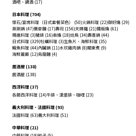
酒吧、調酒 (17)
日本料理 (704)
懷石/宴席料理（日式套餐菜色） (50)
火鍋料理 (22)
御好燒 (29)
涮涮鍋 (47)
蕎麥麵 (17)
壽司 (156)
天婦羅 (21)
鐵板燒 (61)
精進料理 (3)
豬排 (16)
串燒 (18)
焼鳥 (34)
壽喜鍋 (44)
日式料理 (329)
牡蠣料理 (3)
生魚片、海鮮料理 (35)
鰻魚料理 (44)
內臟鍋 (11)
水炊雞肉鍋 (8)
關東煮 (9)
海鮮蓋飯 (12)
烏龍麵 (4)
居酒屋 (138)
居酒屋 (138)
西洋料理 (37)
各類西洋料理 (14)
牛排、漢堡排、咖哩 (23)
義大利料理、法國料理 (93)
法國料理 (63)
義大利料理 (51)
中華料理 (21)
中華料理 (18)
餃子 (5)