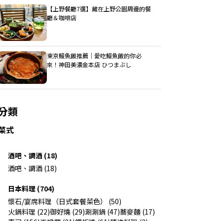
【上野餐廳7選】藏在上野公園周邊的餐
廳＆咖啡店
東京鰻魚飯推薦｜愛吃鰻魚飯的你必
來！神田美濃金本店 ひつまぶし
分類
菜式
酒吧、調酒 (18)
酒吧、調酒 (18)
日本料理 (704)
懷石/宴席料理（日式套餐菜色） (50)
火鍋料理 (22)
御好燒 (29)
涮涮鍋 (47)
蕎麥麵 (17)