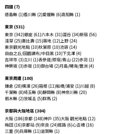
四國 (7)
德島縣 (1)
香川縣 (2)
愛媛縣 (6)
高知縣 (1)
東京 (531)
東京 (342)
銀座 (61)
六本木 (31)
澀谷 (34)
新宿 (56)
淺草 (25)
惠比壽 (15)
築地 (12)
上野 (24)
東京觀光地點 (10)
秋葉原 (10)
池袋 (14)
自由之丘/田園調布/中目黑 (10)
下北澤 (4)
吉祥寺 (3)
立川 (1)
表參道/原宿/青山 (22)
赤羽 (1)
神樂坂 (3)
赤坂 (10)
御台場 (2)
月島/晴海/豐洲 (4)
東京周遭 (100)
鎌倉 (28)
橫濱 (26)
箱根 (11)
船橋/浦安 (1)
川越 (8)
千葉縣 (8)
埼玉縣 (8)
靜岡縣 (8)
神奈川縣 (20)
栃木縣 (2)
茨城县 (5)
群馬 (2)
京都與大阪地區 (384)
大阪 (186)
京都 (148)
神戶 (35)
大阪 觀光地點 (12)
梅田 (16)
京都站 (9)
奈良 (24)
姬路 (6)
心斎橋 (16)
三重 (9)
兵庫縣 (11)
滋賀縣 (1)