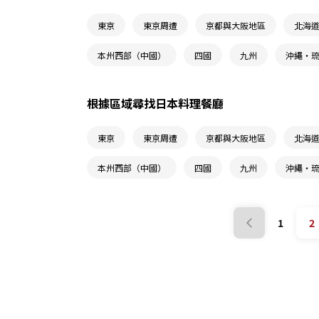
東京
東京周遭
京都與大阪地區
北海
本州西部（中國）
四國
九州
沖繩・
根據區域尋找日本料理餐廳
東京
東京周遭
京都與大阪地區
北海
本州西部（中國）
四國
九州
沖繩・
1
2