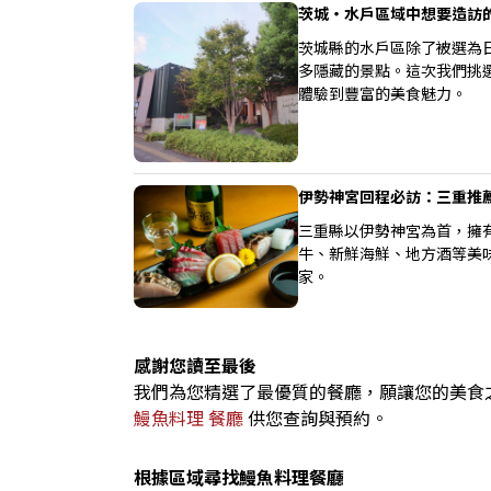
茨城・水戶區域中想要造訪
茨城縣的水戶區除了被選為
多隱藏的景點。這次我們挑
體驗到豐富的美食魅力。
伊勢神宮回程必訪：三重推
三重縣以伊勢神宮為首，擁
牛、新鮮海鮮、地方酒等美
家。
感謝您讀至最後
我們為您精選了最優質的餐廳，願讓您的美食之旅成
鰻魚料理 餐廳
供您查詢與預約。
根據區域尋找鰻魚料理餐廳