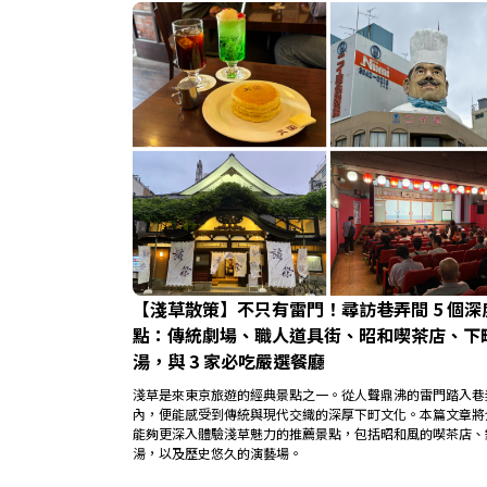
【淺草散策】不只有雷門！尋訪巷弄間 5 個深
點：傳統劇場、職人道具街、昭和喫茶店、下
湯，與 3 家必吃嚴選餐廳
淺草是來東京旅遊的經典景點之一。從人聲鼎沸的雷門踏入巷
內，便能感受到傳統與現代交織的深厚下町文化。本篇文章將
能夠更深入體驗淺草魅力的推薦景點，包括昭和風的喫茶店、
湯，以及歷史悠久的演藝場。