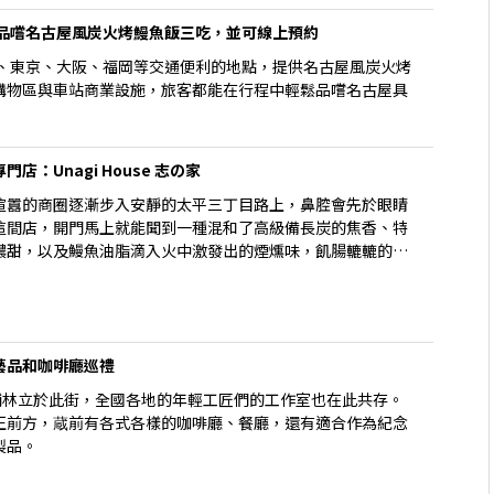
本品嚐名古屋風炭火烤鰻魚飯三吃，並可線上預約
屋、東京、大阪、福岡等交通便利的地點，提供名古屋風炭火烤
購物區與車站商業設施，旅客都能在行程中輕鬆品嚐名古屋具
：Unagi House 志の家
喧囂的商圈逐漸步入安靜的太平三丁目路上，鼻腔會先於眼睛
這間店，開門馬上就能聞到一種混和了高級備長炭的焦香、特
濃甜，以及鰻魚油脂滴入火中激發出的煙燻味，飢腸轆轆的肚
藝品和咖啡廳巡禮
店鋪林立於此街，全國各地的年輕工匠們的工作室也在此共存。
正前方，蔵前有各式各樣的咖啡廳、餐廳，還有適合作為紀念
製品。