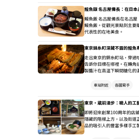
鰻魚飯 名古屋備長：在日
鰻魚飯 名古屋備長在名古
鰻魚飯。從觀光景點到主要
代表性的在地美食。
東京錦糸町深藏不露的鰻魚專門店
走出東京的錦糸町站，穿過
告訴你目標在哪裡。在轉角
製醬汁在高温下瞬間糖化的
子想趕緊點餐。
車站附近
各國寫手
東京・蔵前漫步：職人的工
即將迎來創業100周年的
隱藏的階梯上方，以及街道
品的吸引人的豐富多樣手工