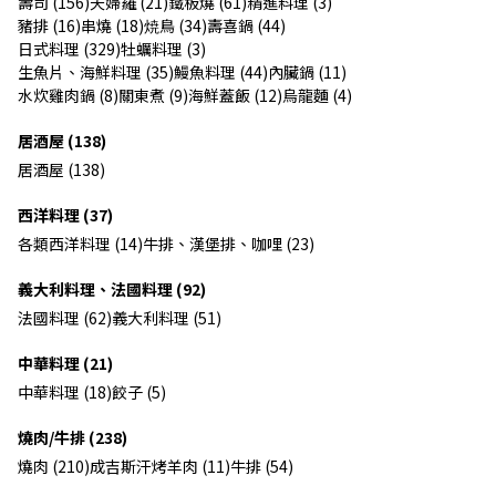
壽司 (156)
天婦羅 (21)
鐵板燒 (61)
精進料理 (3)
豬排 (16)
串燒 (18)
焼鳥 (34)
壽喜鍋 (44)
日式料理 (329)
牡蠣料理 (3)
生魚片、海鮮料理 (35)
鰻魚料理 (44)
內臟鍋 (11)
水炊雞肉鍋 (8)
關東煮 (9)
海鮮蓋飯 (12)
烏龍麵 (4)
居酒屋 (138)
居酒屋 (138)
西洋料理 (37)
各類西洋料理 (14)
牛排、漢堡排、咖哩 (23)
義大利料理、法國料理 (92)
法國料理 (62)
義大利料理 (51)
中華料理 (21)
中華料理 (18)
餃子 (5)
燒肉/牛排 (238)
燒肉 (210)
成吉斯汗烤羊肉 (11)
牛排 (54)