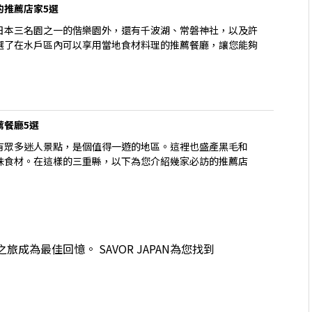
的推薦店家5選
日本三名園之一的偕樂園外，還有千波湖、常磐神社，以及許
選了在水戶區內可以享用當地食材料理的推薦餐廳，讓您能夠
薦餐廳5選
有眾多迷人景點，是個值得一遊的地區。這裡也盛產黑毛和
味食材。在這樣的三重縣，以下為您介紹幾家必訪的推薦店
為最佳回憶。 SAVOR JAPAN為您找到