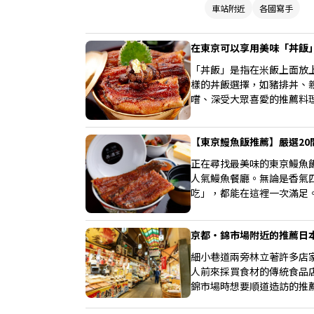
車站附近
各國寫手
在東京可以享用美味「丼飯」
「丼飯」是指在米飯上面放
樣的丼飯選擇，如豬排丼、
嚐、深受大眾喜愛的推薦料
【東京鰻魚飯推薦】嚴選2
正在尋找最美味的東京鰻魚
人氣鰻魚餐廳。無論是香氣
吃」，都能在這裡一次滿足
受極致美味！
京都・錦市場附近的推薦日
細小巷道兩旁林立著許多店
人前來採買食材的傳統食品
錦市場時想要順道造訪的推