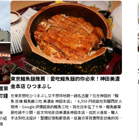
東京鰻魚飯推薦｜愛吃鰻魚飯的你必來！神田美濃
金本店 ひつまぶし
度景
町錢
在東京想吃ひつまぶし又不想特地跑一趟名古屋？位在神田的「鰻
魚 炭燒 鰻魚飯三吃 美濃金 神田本店」，6,950 円就能吃到關西炭火
現烤、Google 評價超高的鰻魚三吃。我在日本住了十年，鰻魚飯算
是吃過不少間，這次特地走訪美濃金神田本店，從炭火香氣、職人
弄
手法到吃法設計，整體記憶點都很高。這篇分享我實際走訪後的完
介紹
整心得，包含餐點開箱、ひつまぶし正統吃法、價格評估、交通方
錢
式，幫你判斷這間值不值得排進你的東京美食行程。