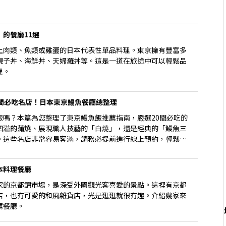
的餐廳11選
上肉類、魚類或雞蛋的日本代表性單品料理。東京擁有豐富多
親子丼、海鮮丼、天婦羅丼等。這是一道在旅途中可以輕鬆品
理。
0間必吃名店！日本東京鰻魚餐廳總整理
飯嗎？本篇為您整理了東京鰻魚飯推薦指南，嚴選20間必吃的
四溢的蒲燒、展現職人技藝的「白燒」，還是經典的「鰻魚三
。這些名店非常容易客滿，請務必提前進行線上預約，輕鬆享
本料理餐廳
家的京都錦市場，是深受外國觀光客喜愛的景點。這裡有京都
店，也有可愛的和風雜貨店，光是逛逛就很有趣。介紹幾家來
薦餐廳。