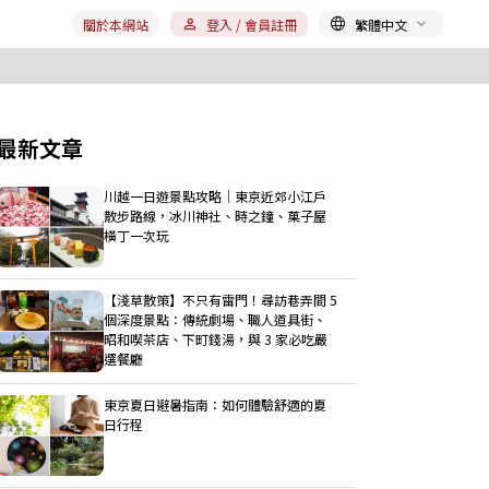
關於本網站
登入 / 會員註冊
繁體中文
最新文章
川越一日遊景點攻略｜東京近郊小江戶
散步路線，冰川神社、時之鐘、菓子屋
橫丁一次玩
【淺草散策】不只有雷門！尋訪巷弄間 5
個深度景點：傳統劇場、職人道具街、
昭和喫茶店、下町錢湯，與 3 家必吃嚴
選餐廳
東京夏日避暑指南：如何體驗舒適的夏
日行程