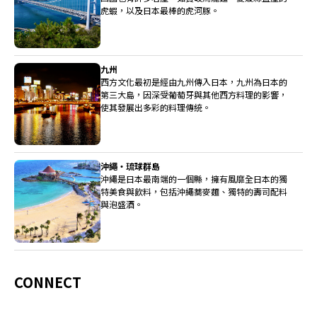
虎蝦，以及日本最棒的虎河豚。
九州
西方文化最初是經由九州傳入日本，九州為日本的
第三大島，因深受葡萄牙與其他西方料理的影響，
使其發展出多彩的料理傳統。
沖繩・琉球群島
沖繩是日本最南端的一個縣，擁有風靡全日本的獨
特美食與飲料，包括沖繩蕎麥麵、獨特的壽司配料
與泡盛酒。
CONNECT