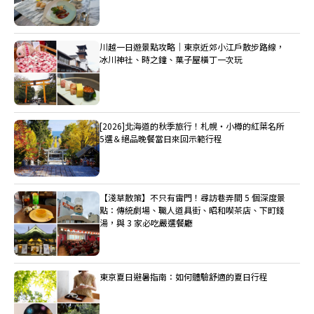
川越一日遊景點攻略｜東京近郊小江戶散步路線，
冰川神社、時之鐘、菓子屋橫丁一次玩
[2026]北海道的秋季旅行！札幌・小樽的紅葉名所
5選＆絕品晚餐當日來回示範行程
【淺草散策】不只有雷門！尋訪巷弄間 5 個深度景
點：傳統劇場、職人道具街、昭和喫茶店、下町錢
湯，與 3 家必吃嚴選餐廳
東京夏日避暑指南：如何體驗舒適的夏日行程