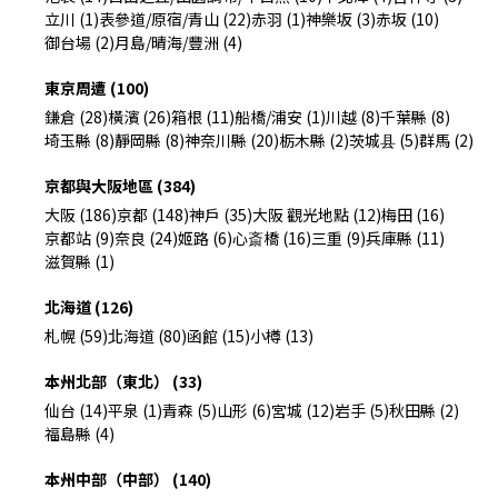
立川 (1)
表參道/原宿/青山 (22)
赤羽 (1)
神樂坂 (3)
赤坂 (10)
御台場 (2)
月島/晴海/豐洲 (4)
東京周遭 (100)
鎌倉 (28)
橫濱 (26)
箱根 (11)
船橋/浦安 (1)
川越 (8)
千葉縣 (8)
埼玉縣 (8)
靜岡縣 (8)
神奈川縣 (20)
栃木縣 (2)
茨城县 (5)
群馬 (2)
京都與大阪地區 (384)
大阪 (186)
京都 (148)
神戶 (35)
大阪 觀光地點 (12)
梅田 (16)
京都站 (9)
奈良 (24)
姬路 (6)
心斎橋 (16)
三重 (9)
兵庫縣 (11)
滋賀縣 (1)
北海道 (126)
札幌 (59)
北海道 (80)
函館 (15)
小樽 (13)
本州北部（東北） (33)
仙台 (14)
平泉 (1)
青森 (5)
山形 (6)
宮城 (12)
岩手 (5)
秋田縣 (2)
福島縣 (4)
本州中部（中部） (140)