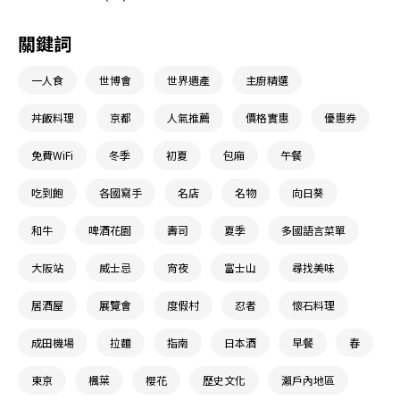
關鍵詞
一人食
世博會
世界遺產
主廚精選
丼飯料理
京都
人氣推薦
價格實惠
優惠券
免費WiFi
冬季
初夏
包廂
午餐
吃到飽
各國寫手
名店
名物
向日葵
和牛
啤酒花園
壽司
夏季
多國語言菜單
大阪站
威士忌
宵夜
富士山
尋找美味
居酒屋
展覽會
度假村
忍者
懷石料理
成田機場
拉麵
指南
日本酒
早餐
春
東京
楓葉
櫻花
歷史文化
瀨戶內地區