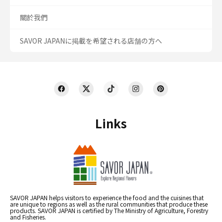
關於我們
SAVOR JAPANに掲載を希望される店舗の方へ
Links
SAVOR JAPAN helps visitors to experience the food and the cuisines that
are unique to regions as well as the rural communities that produce these
products. SAVOR JAPAN is certified by The Ministry of Agriculture, Forestry
and Fisheries.