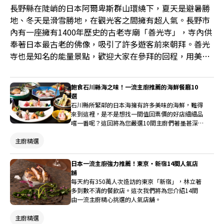
長野縣在陡峭的日本阿爾卑斯群山環繞下，夏天是避暑勝
地、冬天是滑雪勝地，在觀光客之間擁有超人氣。長野市
內有一座擁有1400年歷史的古老寺廟「善光寺」，寺內供
奉著日本最古老的佛像，吸引了許多遊客前來朝拜。善光
寺也是知名的能量景點，歡迎大家在參拜的回程，用美味
的料理來補充一下能量。
飽食石川縣海之味！一流主廚推薦的海鮮餐廳10
選
石川縣所緊鄰的日本海擁有許多美味的海鮮，難得
來到這裡，是不是想找一間值回票價的好店細細品
嚐一番呢？這回將為您嚴選10間主廚們著墨甚深
的料理名店。不僅味道絕佳，外觀也十分賞心悅
主廚精選
目！
日本一流主廚強力推薦！東京・新宿14間人氣店
舖
每天約有350萬人次造訪的東京「新宿」，林立著
多到數不清的餐飲店。這次我們將為您介紹14間
由一流主廚精心挑選的人氣店舖。
主廚精選