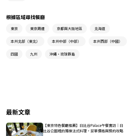
根據區域尋找餐廳
東京
東京周遭
京都與大阪地區
北海道
本州北部（東北）
本州中部（中部）
本州西部（中國）
四國
九州
沖繩・琉球群島
最新文章
【東京特色餐廳推薦】日比谷Palace午餐實訪｜日
比谷公園裡的獨棟法式料理，菜單價格與預約攻略