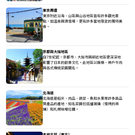
東京周遭
東京附近沿海、山區與山谷地區皆有許多觀光景
點，如溫泉與滑雪場，更有許多當地限定的獨特美
食。
京都與大阪地區
自7世紀起，京都市、大阪市與鄰近地區便深深地
影響了日本的飲食文化。此地區以娛樂、神戶牛肉
與各式傳統菜餚聞名。
北海道
北海道是稻米、肉品、蔬菜、魚和水果等許多高品
質產品的產地，知名菜餚包括爐端燒（慢烤的串
燒）和札幌味噌拉麵。
本州北部（東北）