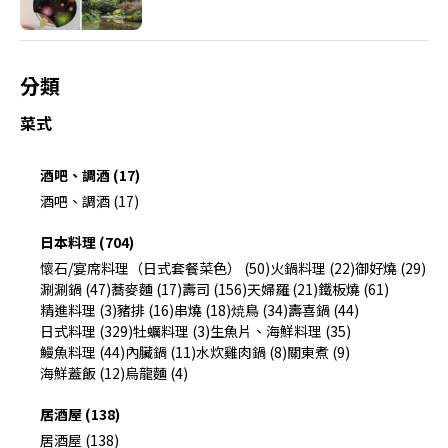
分類
菜式
酒吧、調酒 (17)
酒吧、調酒 (17)
日本料理 (704)
懷石/宴席料理（日式套餐菜色） (50)
火鍋料理 (22)
御好燒 (29)
涮涮鍋 (47)
蕎麥麵 (17)
壽司 (156)
天婦羅 (21)
鐵板燒 (61)
精進料理 (3)
豬排 (16)
串燒 (18)
焼鳥 (34)
壽喜鍋 (44)
日式料理 (329)
牡蠣料理 (3)
生魚片、海鮮料理 (35)
鰻魚料理 (44)
內臟鍋 (11)
水炊雞肉鍋 (8)
關東煮 (9)
海鮮蓋飯 (12)
烏龍麵 (4)
居酒屋 (138)
居酒屋 (138)