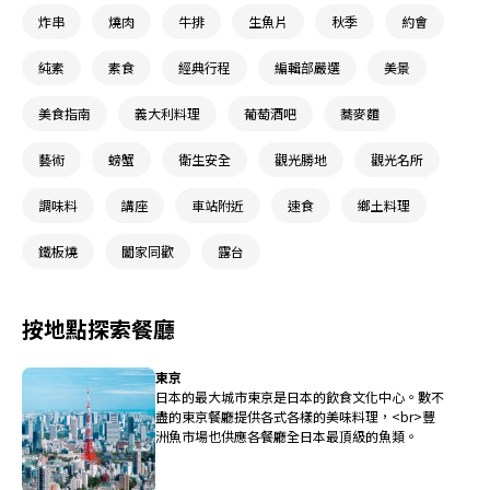
炸串
燒肉
牛排
生魚片
秋季
約會
純素
素食
經典行程
編輯部嚴選
美景
美食指南
義大利料理
葡萄酒吧
蕎麥麵
藝術
螃蟹
衛生安全
觀光勝地
觀光名所
調味料
講座
車站附近
速食
鄉土料理
鐵板燒
闔家同歡
露台
按地點探索餐廳
東京
日本的最大城市東京是日本的飲食文化中心。數不
盡的東京餐廳提供各式各樣的美味料理，<br>豐
洲魚市場也供應各餐廳全日本最頂級的魚類。