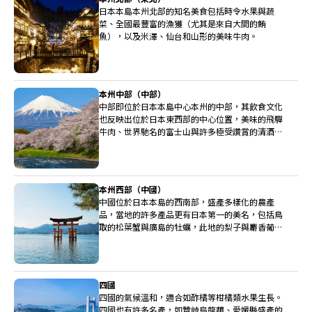
日本本島本州北部的知名美食包括時令水果與蔬
菜、全國最豐富的漁獲（尤其是來自大間的鮪
魚），以及米澤、仙台和山形的美味牛肉。
本州中部（中部）
中部即位於日本本島中心本州的中部，其飲食文化
也反映出位於日本東西部的中心位置，美味的飛驒
牛肉、世界馳名的富士山與許多極受讚賞的清酒釀
造廠都位於中部。
本州西部（中國）
中國位於日本本島的西南部，盛產多樣化的農產
品，當地的許多產品更有日本第一的美名，包括鳥
取的松葉蟹與廣島的牡蠣，此地的梨子與麝香葡萄
也非常高級。
四國
四國的氣候溫和，適合如酢橘等柑橘類水果生長。
四國也有許多名產，如贊岐烏龍麵、愛媛縣盛產的