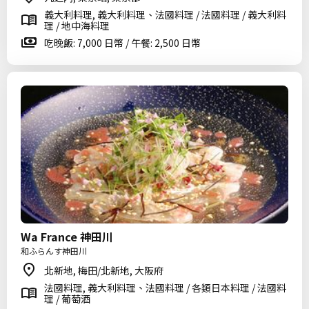
義大利料理, 義大利料理、法國料理 / 法國料理 / 義大利料
理 / 地中海料理
吃晚飯: 7,000 日幣 / 午餐: 2,500 日幣
Wa France 神田川
和ふらんす神田川
北新地, 梅田/北新地, 大阪府
法國料理, 義大利料理、法國料理 / 各類日本料理 / 法國料
理 / 葡萄酒