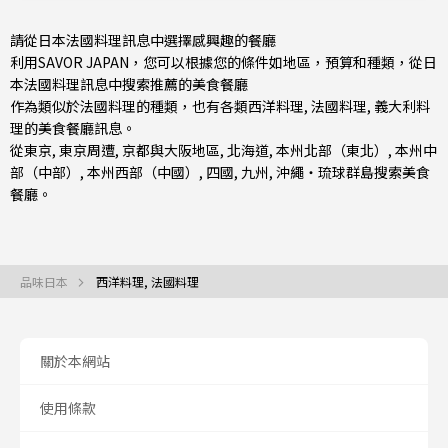
請從日本法國料理訊息中選擇感興趣的餐廳
利用SAVOR JAPAN，您可以根據您的條件如地區，預算和種類，從日
本法國料理訊息中搜索推薦的美食餐廳
作為類似於法國料理的種類，也有
各類西洋料理
,
法國料理
,
義大利料
理
的美食餐廳訊息。
從
東京
,
東京周遭
,
京都與大阪地區
,
北海道
,
本州北部（東北）
,
本州中
部（中部）
,
本州西部（中國）
,
四國
,
九州
,
沖繩・琉球群島
搜索美食
餐廳。
品味日本
西洋料理, 法國料理
關於本網站
使用條款