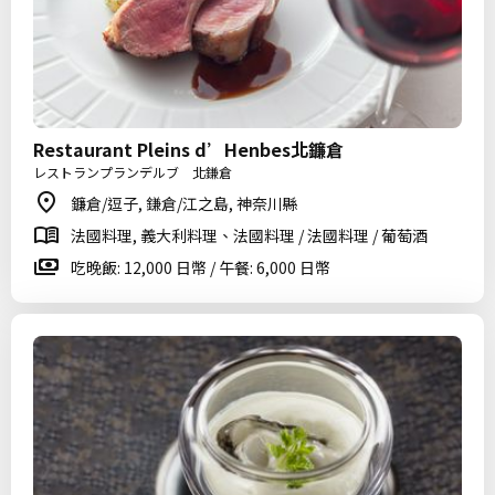
Restaurant Pleins d’Henbes北鐮倉
レストランプランデルブ 北鎌倉
鐮倉/逗子, 鎌倉/江之島, 神奈川縣
法國料理, 義大利料理、法國料理 / 法國料理 / 葡萄酒
吃晚飯: 12,000 日幣 / 午餐: 6,000 日幣