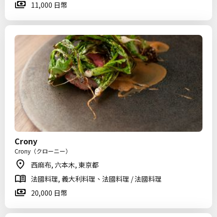
11,000 日幣
Crony
Crony（クローニー）
西麻布, 六本木, 東京都
法國料理, 義大利料理、法國料理 / 法國料理
20,000 日幣