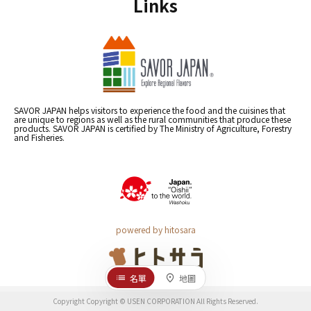
Links
SAVOR JAPAN helps visitors to experience the food and the cuisines that
are unique to regions as well as the rural communities that produce these
products. SAVOR JAPAN is certified by The Ministry of Agriculture, Forestry
and Fisheries.
powered by hitosara
名單
地圖
Copyright Copyright © USEN CORPORATION All Rights Reserved.