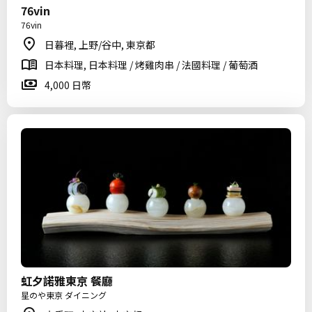
76vin
76vin
日暮裡, 上野/谷中, 東京都
日本料理, 日本料理 / 烤雞肉串 / 法國料理 / 葡萄酒
4,000 日幣
虹夕諾雅東京 餐廳
星のや東京 ダイニング