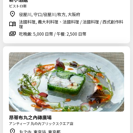
ビストロ新
寝屋川, 守口/寝屋川/枚方, 大阪府
法國料理, 義大利料理、法國料理 / 法國料理 / 西式創作料
理
吃晚飯: 5,000 日幣 / 午餐: 2,500 日幣
昂蒂布丸之內磚廣場
アンティーブ 丸の内ブリックスクエア店
丸之内, 東京站, 東京都