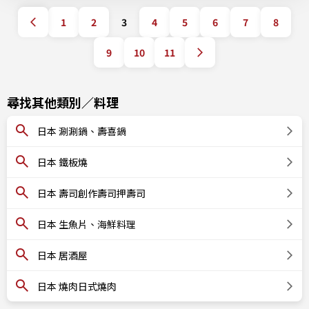
1
2
3
4
5
6
7
8
9
10
11
尋找其他類別／料理
日本 涮涮鍋、壽喜鍋
日本 鐵板燒
日本 壽司創作壽司押壽司
日本 生魚片、海鮮料理
日本 居酒屋
日本 燒肉日式燒肉