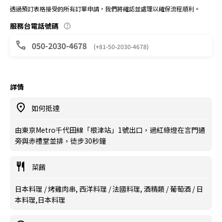
透過預訂表格接受的所有訂單申請，我們將確認並處理以確保流程順利。
服務台電話號碼
050-2030-4678
(+81-50-2030-4678)
詳情
如何抵達
由東京Metro千代田線「根津站」1號出口，過紅綠燈在言門通
旁與赤禮堂並排，徒步30秒鐘
菜餚
日本料理 / 烤雞肉串, 西洋料理 / 法國料理, 酒精類 / 葡萄酒 / 日
本料理,日本料理