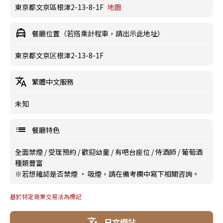
東京都文京區根津2-13-8-1F
地圖
餐廳位置（若搭乘計程車，請出示此地址）
東京都文京区根津2-13-8-1F
繁體中文服務
未知
餐廳特色
全面禁煙
/
受理預約
/
歡迎幼童
/
有吧台座位
/
侍酒師
/
葡萄酒
種類豐富
※若想確認是否禁煙 · 吸煙，請在備考欄中寫下相關咨詢。
基於特定商業交易法為標記
日文網站