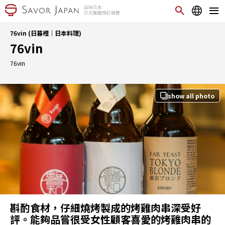
76vin (日暮裡｜日本料理)
76vin
76vin
show all photo
斟酌食材，仔細燒烤製成的烤雞肉串深受好
評。能夠品嘗很受女性顧客喜愛的烤雞肉串的