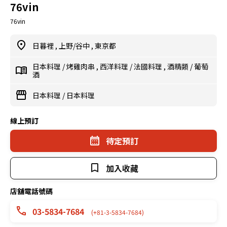
76vin
76vin
日暮裡
,
上野/谷中
,
東京都
日本料理
/
烤雞肉串
,
西洋料理
/
法國料理
,
酒精類
/
葡萄
酒
日本料理
/
日本料理
線上預訂
待定預訂
加入收藏
店舖電話號碼
03-5834-7684
(+81-3-5834-7684)