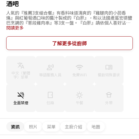
酒吧
人氣的『推薦3支組合餐』有香料味道清爽的『雞腿肉的小茴香
燒』與紅葡萄酒口味的醬汁製成的『白肝』，和以法國產葛宏德鹽
巴烹調的『蔥段雞肉串』等3支一盤。『白肝』請依個人喜好沾取
黃芥末品嘗。除了講究雞肉本身外，分別使用2種法國產的葛宏德
閱讀更多
鹽巴也是影響烤雞肉串的主要關鍵。加入細粒鹽融合預先調味，完
成前再撒上粗鹽讓食材的味道更出色。本店的經營概念為“享受烤
雞肉串的酒吧”。然而提供慢慢享用美味的烤雞肉串是我們的基本
了解更多從廚師
想法。當顧客點烤雞肉串時才開始切肉、串肉後，再用炭火燒烤。
本店除了女性顧客也可以獨自輕鬆享用餐點的櫃台座席外，並設有
桌位座席。適合用來作為平常的約會地點。與開朗的服務人員的近
距離感也是營造不嬌飾做作的休閒氣氛。
中文（繁體
華語服務人員
免費WiFi
餐飲特殊要求
字）菜單
全面禁煙
包廂
午餐
外帶
資訊
照片
菜單
主廚介紹
地圖