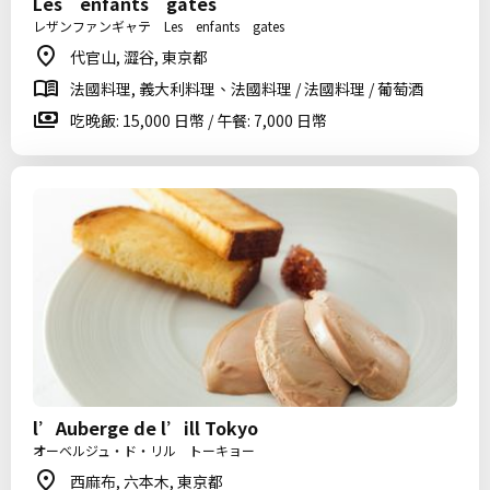
Les enfants gates
レザンファンギャテ Les enfants gates
代官山, 澀谷, 東京都
法國料理, 義大利料理、法國料理 / 法國料理 / 葡萄酒
吃晚飯: 15,000 日幣 / 午餐: 7,000 日幣
l’Auberge de l’ill Tokyo
オーベルジュ・ド・リル トーキョー
西麻布, 六本木, 東京都