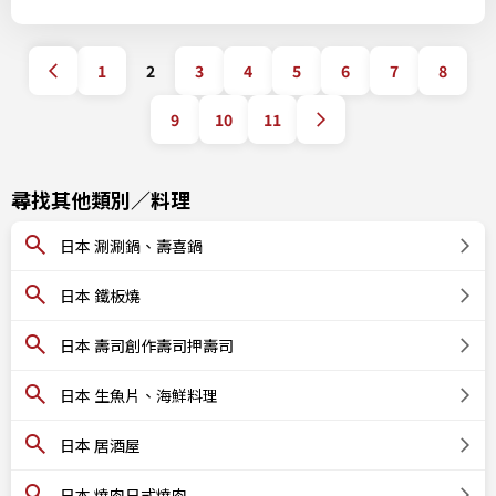
1
2
3
4
5
6
7
8
9
10
11
尋找其他類別／料理
日本 涮涮鍋、壽喜鍋
日本 鐵板燒
日本 壽司創作壽司押壽司
日本 生魚片、海鮮料理
日本 居酒屋
日本 燒肉日式燒肉