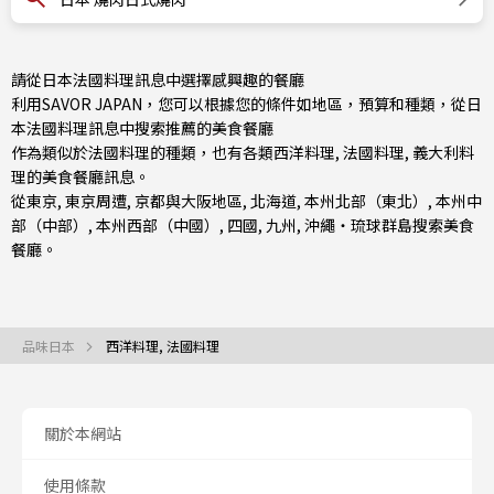
請從日本法國料理訊息中選擇感興趣的餐廳
利用SAVOR JAPAN，您可以根據您的條件如地區，預算和種類，從日
本法國料理訊息中搜索推薦的美食餐廳
作為類似於法國料理的種類，也有
各類西洋料理
,
法國料理
,
義大利料
理
的美食餐廳訊息。
從
東京
,
東京周遭
,
京都與大阪地區
,
北海道
,
本州北部（東北）
,
本州中
部（中部）
,
本州西部（中國）
,
四國
,
九州
,
沖繩・琉球群島
搜索美食
餐廳。
品味日本
西洋料理, 法國料理
關於本網站
使用條款