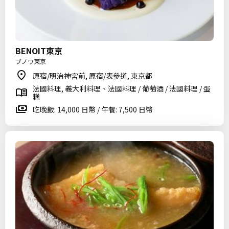
BENOIT東京
ブノワ東京
原宿/明治神宮前, 原宿/表參道, 東京都
法國料理, 義大利料理、法國料理 / 葡萄酒 / 法國料理 / 蛋
糕
吃晚飯: 14,000 日幣 / 午餐: 7,500 日幣