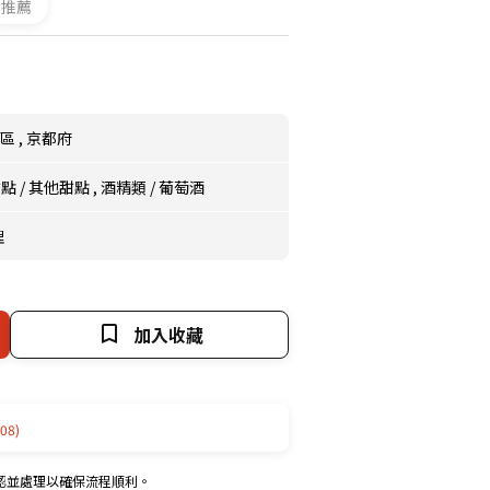
推薦
市區
,
京都府
甜點
/
其他甜點
,
酒精類
/
葡萄酒
理
加入收藏
08)
認並處理以確保流程順利。