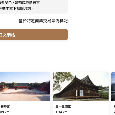
套餐菜色
/
葡萄酒種類豐富
備考欄中寫下相關咨詢。
基於特定商業交易法為標記
日文網站
平安神宮
三十三間堂
.09 km
1.34 km