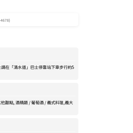
-4678)
士請在「清水道」巴士停靠站下車步行約5
他甜點, 酒精類 / 葡萄酒 / 義式料理,義大