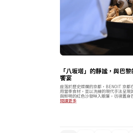
「八坂塔」的靜謐，與巴黎
饗宴
座落於歷史燦爛的京都，BENOIT 京都
用當季食材，並以洗練的現代手法呈現
與鮮明的紅色沙發映入眼簾，彷彿置身
「八坂塔」，白天可於開闊明亮的氛圍
閱讀更多
調，適合紀念日或商務接待等特別時刻
究，讓到訪者都能擁有難以忘懷的美好