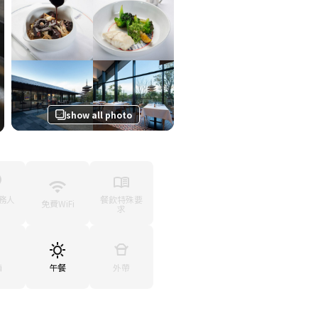
show all photo
務人
餐飲特殊要
免費WiFi
求
廂
午餐
外帶