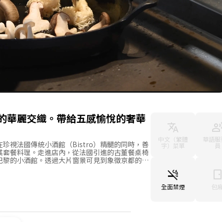
的華麗交織。帶給五感愉悅的奢華
中文（繁體
華語服
在珍視法國傳統小酒館（Bistro）精髓的同時，善
字）菜單
員
其套餐料理。走進店內，從法國引進的古董餐桌椅
巴黎的小酒館。透過大片窗景可見到象徵京都的
中共享約會或閨蜜時光，夜晚則散發成熟雅致的情
。這裡的料理、空間與貼心款待每一處都極盡講
回憶。
全面禁煙
包