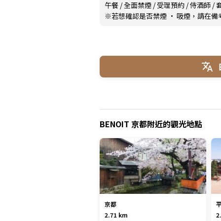
午餐
/
全面禁煙
/
受理預約
/
侍酒師
/
※若想確認是否禁煙 · 吸煙，請在
BENOIT 京都附近的觀光地點
京都
2.71 km
2