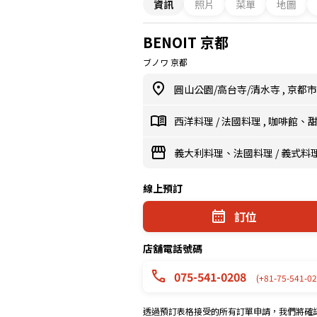
資訊
照片
菜單
地圖
BENOIT 京都
ブノワ 京都
圓山公園/高台寺/清水寺
,
京都
西洋料理
/
法國料理
,
咖啡館、
義大利料理、法國料理
/
義式料
線上預訂
訂位
店舖電話號碼
075-541-0208
(+81-75-541-02
透過預訂表格接受的所有訂單申請，我們將確