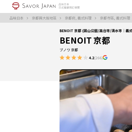
品味日本
京都與大阪地區
京都府, 義式料理
京都市區, 義式料理
BENOIT 京都 (圓山公園/高台寺/清水寺｜義
BENOIT 京都
ブノワ 京都
4.2
(266)