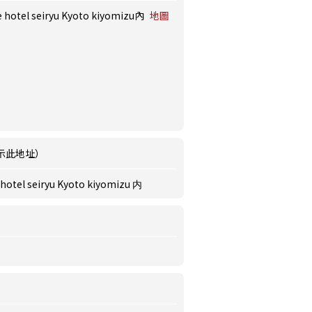
el seiryu Kyoto kiyomizu內
地圖
示此地址）
 seiryu Kyoto kiyomizu 内