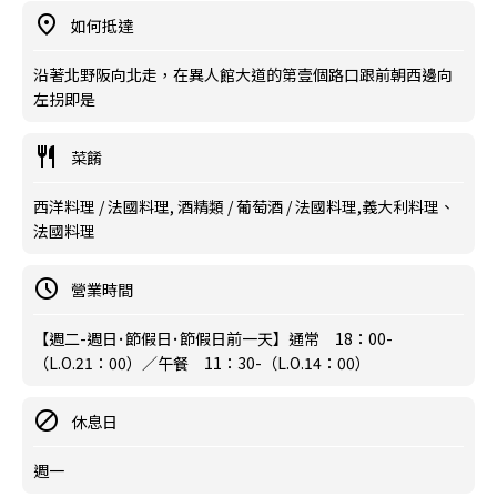
如何抵達
沿著北野阪向北走，在異人館大道的第壹個路口跟前朝西邊向
左拐即是
菜餚
西洋料理 / 法國料理, 酒精類 / 葡萄酒 / 法國料理,義大利料理、
法國料理
營業時間
【週二-週日･節假日･節假日前一天】通常 18：00-
（L.O.21：00）／午餐 11：30-（L.O.14：00）
休息日
週一