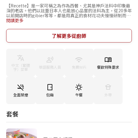
【Recette】是一家可稱之為作為西餐、尤其是神戶法料中印象最
深的老店。他們以註重日本人也能放心品嘗的法料為主，從20多年
以前開店時的gibier等等，都是用真正的食材花功夫慢慢研制而成
的。另外還有花時間做出的fond de veau（仔骨）和fume de
閱讀更多
poisson（魚湯）等，不被流行所左右，時常保證清澄精致的口
感。使用奢侈的器皿，裝出美麗的冷盤拼盤。還有用鴨子裝飾而成
的醬料招待品。這些料理都不是普通裝盤都是一個一個仔細裝飾而
了解更多從廚師
起，是一家值得您在心情好時來品嘗下的矜持法料店。
中文（繁體
華語服務人員
免費WiFi
餐飲特殊要求
字）菜單
全面禁煙
包廂
午餐
外帶
套餐