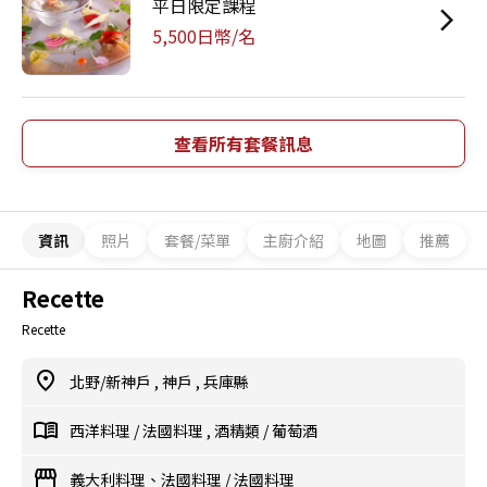
平日限定課程
5,500日幣/名
查看所有套餐訊息
資訊
照片
套餐/菜單
主廚介紹
地圖
推薦
Recette
Recette
北野/新神戶
,
神戶
,
兵庫縣
西洋料理
/
法國料理
,
酒精類
/
葡萄酒
義大利料理、法國料理
/
法國料理