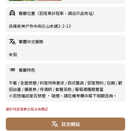
餐廳位置（若搭乘計程車，請出示此地址）
兵庫県神戸市中央区山本通2-2-13
繁體中文服務
未知
餐廳特色
午餐
/
全面禁煙
/
料理特殊要求
/
西式餐具
/
受理預約
/
包廂
/
歡
迎幼童
/
優惠券
/
侍酒師
/
套餐菜色
/
葡萄酒種類豐富
※若想確認是否禁煙 · 吸煙，請在備考欄中寫下相關咨詢。
基於特定商業交易法為標記
日文網站