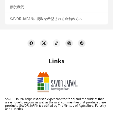
關於我們
SAVOR JAPANに掲載を希望される店舗の方へ
Links
SAVOR JAPAN helps visitors to experience the food and the cuisines that
are unique to regions as well as the rural communities that produce these
products. SAVOR JAPAN is certified by The Ministry of Agriculture, Forestry
and Fisheries.