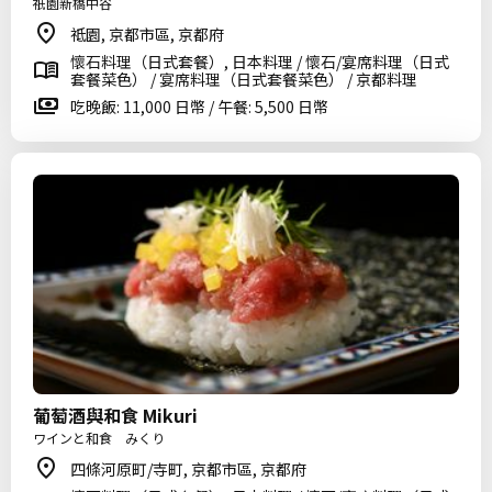
祇園新橋中谷
祗園, 京都市區, 京都府
懷石料理（日式套餐）, 日本料理 / 懷石/宴席料理（日式
套餐菜色） / 宴席料理（日式套餐菜色） / 京都料理
吃晚飯: 11,000 日幣 / 午餐: 5,500 日幣
葡萄酒與和食 Mikuri
ワインと和食 みくり
四條河原町/寺町, 京都市區, 京都府