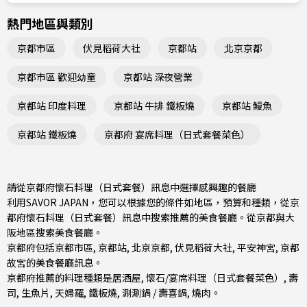
熱門地區與類別
京都市區
伏見稻荷大社
京都站
北京京都
京都市區 歡迎幼童
京都站 深夜營業
京都站 印度料理
京都站 牛排 鐵板燒
京都站 鰻魚
京都站 鐵板燒
京都府 宴席料理（日式套餐菜色）
請從京都府懷石料理（日式套餐）訊息中選擇感興趣的餐廳
利用SAVOR JAPAN，您可以根據您的條件如地區，預算和種類，從京
都府懷石料理（日式套餐）訊息中搜索推薦的美食餐廳。從
京都與大
阪地區
搜索美食餐廳。
京都府包括
京都市區
,
京都站
,
北京京都
, 伏見稻荷大社, 平安神宮, 京都
故宮的美食餐廳訊息。
京都府推薦的料理種類是
居酒屋
,
懷石/宴席料理（日式套餐菜色）
,
壽
司
,
生魚片
,
天婦羅
,
鐵板燒
,
涮涮鍋 / 壽喜鍋
,
燒肉
。