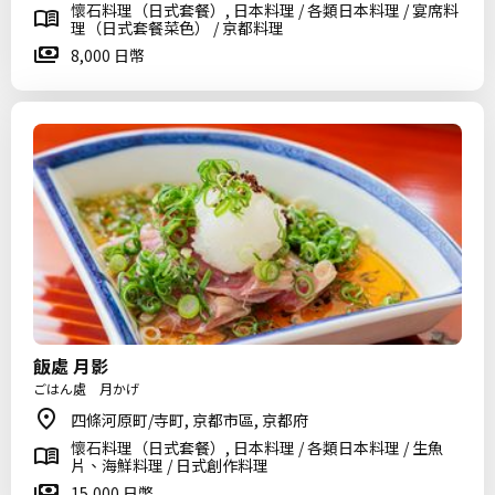
懷石料理（日式套餐）, 日本料理 / 各類日本料理 / 宴席料
理（日式套餐菜色） / 京都料理
8,000 日幣
飯處 月影
ごはん處 月かげ
四條河原町/寺町, 京都市區, 京都府
懷石料理（日式套餐）, 日本料理 / 各類日本料理 / 生魚
片、海鮮料理 / 日式創作料理
15,000 日幣