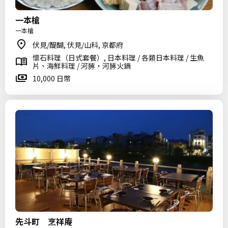
一本槍
一本槍
伏見/醍醐, 伏見/山科, 京都府
懷石料理（日式套餐）, 日本料理 / 各類日本料理 / 生魚
片、海鮮料理 / 河䐁・河䐁火鍋
10,000 日幣
先斗町 烹祥庵