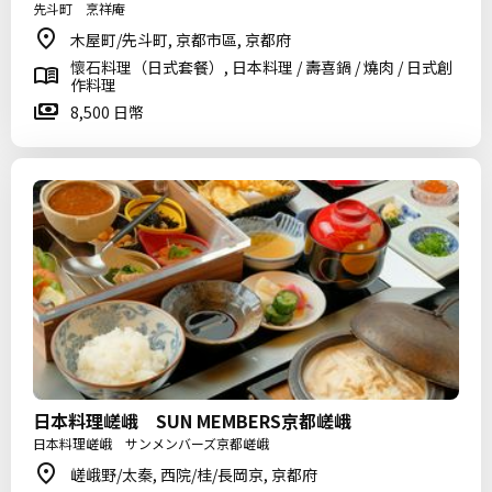
先斗町 烹祥庵
木屋町/先斗町, 京都市區, 京都府
懷石料理（日式套餐）, 日本料理 / 壽喜鍋 / 燒肉 / 日式創
作料理
8,500 日幣
日本料理嵯峨 SUN MEMBERS京都嵯峨
日本料理嵯峨 サンメンバーズ京都嵯峨
嵯峨野/太秦, 西院/桂/長岡京, 京都府