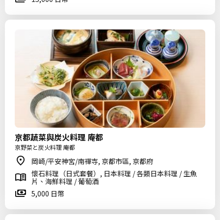
京都蔬菜與炭火料理 庵都
京野菜と炭火料理 庵都
岡崎/平安神宮/南禪寺, 京都市區, 京都府
懷石料理（日式套餐）, 日本料理 / 各類日本料理 / 生魚
片、海鮮料理 / 葡萄酒
5,000 日幣