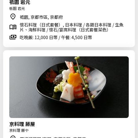
祇園 岩元
祇園 岩元
祗園, 京都市區, 京都府
懷石料理（日式套餐）, 日本料理 / 各類日本料理 / 生魚
片、海鮮料理 / 懷石/宴席料理（日式套餐菜色）
吃晚飯: 12,000 日幣 / 午餐: 4,500 日幣
京料理 藤屋
京料理 藤や