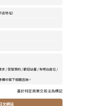
示此地址）
要求
/
受理預約
/
歡迎幼童
/
有吧台座位
/
備考欄中寫下相關咨詢。
基於特定商業交易法為標記
日文網站