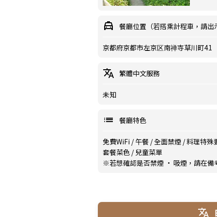
餐廳位置（若搭乘計程車，請出
京都府京都市左京区南禅寺草川町41
繁體中文服務
未知
餐廳特色
免費WiFi
/
午餐
/
全面禁煙
/
料理特殊
套餐菜色
/
兒童菜單
※若想確認是否禁煙 · 吸煙，請在