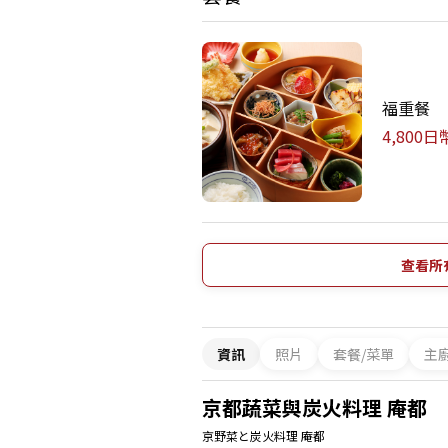
福重餐
4,800
查看所
資訊
照片
套餐/菜單
主
京都蔬菜與炭火料理 庵都
京野菜と炭火料理 庵都