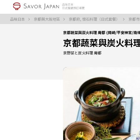
品味日本
京都與大阪地區
京都府, 懷石料理（日式套餐）
京都市
京都蔬菜與炭火料理 庵都 (岡崎/平安神宮/
京都蔬菜與炭火料理
京野菜と炭火料理 庵都