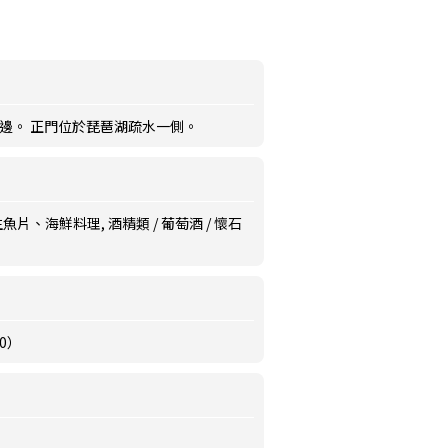
旁邊。 正門位於琵琶湖疏水一側。
生魚片、海鮮料理, 酒精類 / 葡萄酒 / 懷石
30）