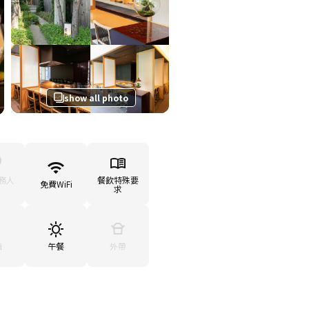
show all photo
務人
餐飲特殊要
免費WiFi
求
廂
午餐
外帶