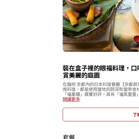
裝在盒子裡的眼福料理，口
賞美麗的庭園
在馥府 京都內的日本料理餐廳【京都蔬
席料理，都是使用當地的蔬菜和當季食
「福重膳」廣獲好評。具有「福氣重重
菜，送上餐桌。打開盒蓋的瞬間，會發
閱讀更多
營造出帶著日式設計的優雅空間，備有
的座位上，無論任何時間造訪，都能一
族祝宴或紀念日等想度過難以忘懷的時
了
套餐