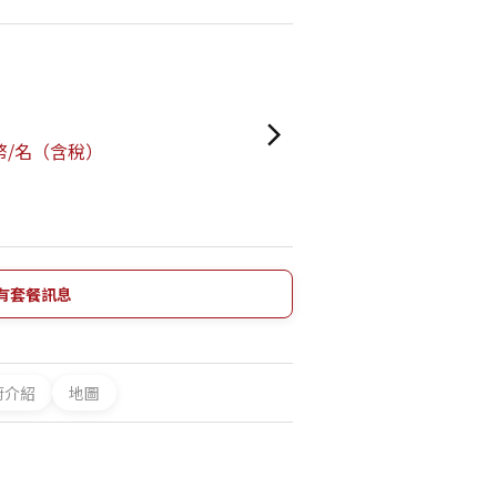
日幣/名（含稅）
有套餐訊息
廚介紹
地圖