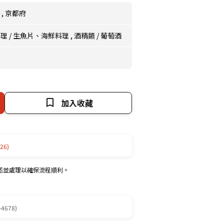
區
,
京都府
料理
/
生魚片、海鮮料理
,
酒精類
/
葡萄酒
）
加入收藏
26)
認並處理以確保流程順利。
-4678)