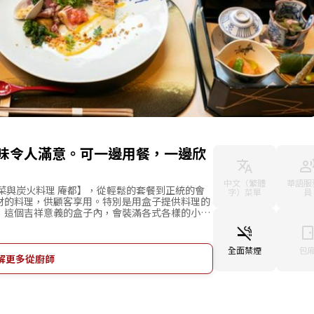
味令人滿意。可一邊用餐，一邊欣
中文（繁體
華語服
菜與炭火料理 庵都】，從輕鬆的套餐到正統的會
字）菜單
員
材的料理，供顧客享用。特別是用盒子提供料理的
」這個吉祥意義的盒子內，會裝滿各式各樣的小
現廚師細膩的手工，令人忍不住綻放笑容。餐廳內
能眺望美麗庭園的吧檯座位和包廂。坐在面對庭園
邊欣賞四季風景，一邊享用美食。約會或招待、家
全面禁煙
包
光之日，歡迎蒞臨本店。
解更多從廚師