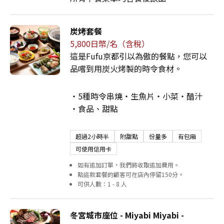
炭烤套餐
5,800日幣/名（含稅）
這是Fufu京都引以為傲的餐點，您可以
品嚐到用炭火烤製的時令食材。
・5種時令串燒・生魚片・小菜・醋汁
・食品、甜點
超過2小時半
附甜點
份量多
有包廂
可使用信用卡
如有追加訂單，我們將收取追加費用。
點這款套餐的顧客可在店內停留150分。
可供人數：1 - 8 人
冬宮城市座位 - Miyabi Miyabi -