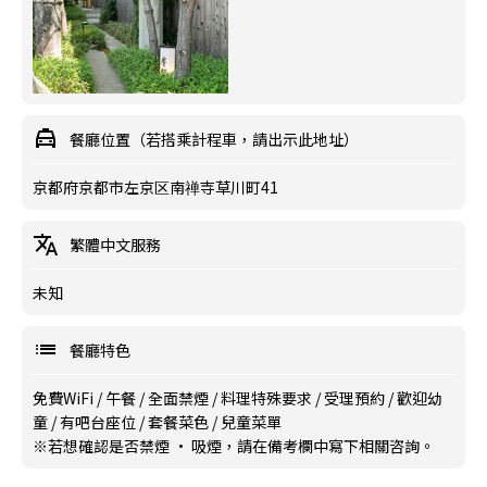
餐廳位置（若搭乘計程車，請出示此地址）
京都府京都市左京区南禅寺草川町41
繁體中文服務
未知
餐廳特色
免費WiFi
/
午餐
/
全面禁煙
/
料理特殊要求
/
受理預約
/
歡迎幼
童
/
有吧台座位
/
套餐菜色
/
兒童菜單
※若想確認是否禁煙 · 吸煙，請在備考欄中寫下相關咨詢。