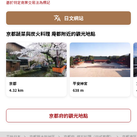
基於特定商業交易法為標記
日文網站
京都蔬菜與炭火料理 庵都附近的觀光地點
京都
平安神宮
4.32 km
638 m
京都府的觀光地點
品味日本
京都與大阪地區
京都府, 懷石料理（日式套餐）
京都市區