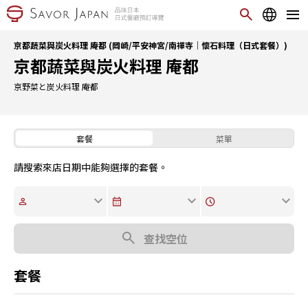
京都蔬菜與炭火料理 庵都 (岡崎/平安神宮/南禪寺｜懷石料理（日式套餐）)
京都蔬菜與炭火料理 庵都
京野菜と炭火料理 庵都
套餐
菜單
請搜索來店日期中能夠選擇的套餐。
查找空位
套餐