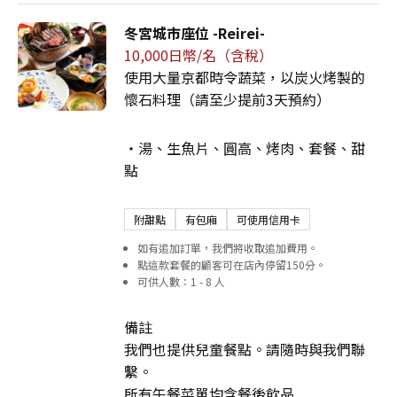
冬宮城市座位 -Reirei-
10,000日幣/名（含稅）
使用大量京都時令蔬菜，以炭火烤製的
懷石料理（請至少提前3天預約）
・湯、生魚片、圓高、烤肉、套餐、甜
點
附甜點
有包廂
可使用信用卡
如有追加訂單，我們將收取追加費用。
點這款套餐的顧客可在店內停留150分。
可供人數：1 - 8 人
備註
我們也提供兒童餐點。請隨時與我們聯
繫。
所有午餐菜單均含餐後飲品