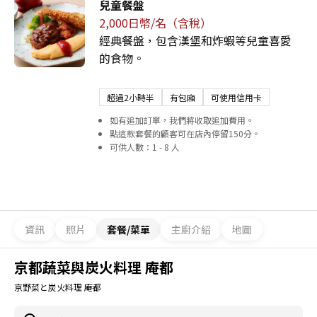
兒童餐盤
2,000日幣/名（含稅）
經典餐盤，包含漢堡和炸蝦等兒童喜愛
的食物。
超過2小時半
有包廂
可使用信用卡
如有追加訂單，我們將收取追加費用。
點這款套餐的顧客可在店內停留150分。
可供人數：1 - 8 人
資訊
照片
套餐/菜單
主廚介紹
地圖
京都蔬菜與炭火料理 庵都
京野菜と炭火料理 庵都