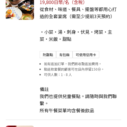
19,800日幣/名（含稅）
從食材、味道、餐具、擺盤等都用心打
造的全套宴席（需至少提前3天預約）
・小菜・湯・刺身・伏見・烤菜・主
菜・米飯・甜點
附甜點
有包廂
可使用信用卡
如有追加訂單，我們將收取追加費用。
點這款套餐的顧客可在店內停留150分。
可供人數：1 - 8 人
備註
我們也提供兒童餐點。請隨時與我們聯
繫。
所有午餐菜單均含餐後飲品