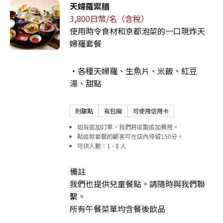
天婦羅禦膳
3,800日幣/名（含稅）
使用時令食材和京都泡菜的一口現炸天
婦羅套餐
・各種天婦羅、生魚片、米飯、紅豆
湯、甜點
附甜點
有包廂
可使用信用卡
如有追加訂單，我們將收取追加費用。
點這款套餐的顧客可在店內停留150分。
可供人數：1 - 8 人
備註
我們也提供兒童餐點。請隨時與我們聯
繫。
所有午餐菜單均含餐後飲品