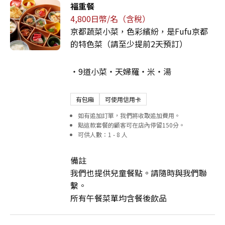
福重餐
4,800日幣/名（含稅）
京都蔬菜小菜，色彩繽紛，是Fufu京都
的特色菜（請至少提前2天預訂）
・9道小菜・天婦羅・米・湯
有包廂
可使用信用卡
如有追加訂單，我們將收取追加費用。
點這款套餐的顧客可在店內停留150分。
可供人數：1 - 8 人
備註
我們也提供兒童餐點。請隨時與我們聯
繫。
所有午餐菜單均含餐後飲品