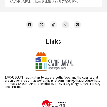
SAVOR JAPANに掲載を希望される店舗の方へ
Links
SAVOR JAPAN helps visitors to experience the food and the cuisines that
are unique to regions as well as the rural communities that produce these
products. SAVOR JAPAN is certified by The Ministry of Agriculture, Forestry
and Fisheries.