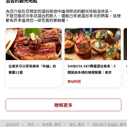
澀谷的觀光地點
為您介紹在您預定的澀谷旅途中值得拜訪的觀光地點及地區。
不管您是初次來訪澀谷的旅人，還是已來過澀谷多次的熟客，這裡
都有許多值得您一探究竟的景點喔。
在東京可以享用美味「丼飯」的
SHIBUYA SKY周邊澀谷美食：5
餐廳11選
間風格多樣的精選餐廳｜東京
車站附近
瞭解更多
品味日本
東京
東京都, 壽司
澀谷, 壽司
澀谷東口/宮益阪, 壽