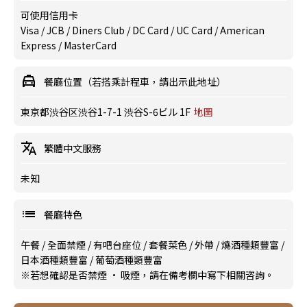
可使用信用卡
Visa / JCB / Diners Club / DC Card / UC Card / American
Express / MasterCard
餐廳位置（若搭乘計程車，請出示此地址）
東京都渋谷区渋谷1-7-1 渋谷S-6ビル 1F
地圖
繁體中文服務
未知
餐廳特色
午餐
/
全面禁煙
/
有吧台座位
/
套餐菜色
/
外帶
/
燒酒種類豐富
/
日本酒種類豐富
/
葡萄酒種類豐富
※若想確認是否禁煙 · 吸煙，請在備考欄中寫下相關咨詢。