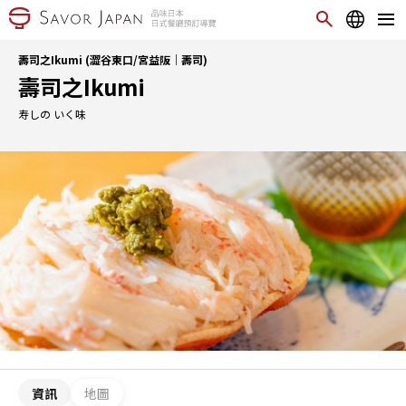
壽司之Ikumi (澀谷東口/宮益阪｜壽司)
壽司之Ikumi
寿しの いく味
資訊
地圖