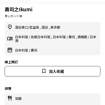
壽司之Ikumi
寿しの いく味
澀谷東口/宮益阪
,
澀谷
,
東京都
日本料理
/
各類日本料理
,
日本料理
/
壽司
,
酒精類
/
日本
酒
日本料理
/
壽司
線上預訂
加入收藏
詳情
菜餚