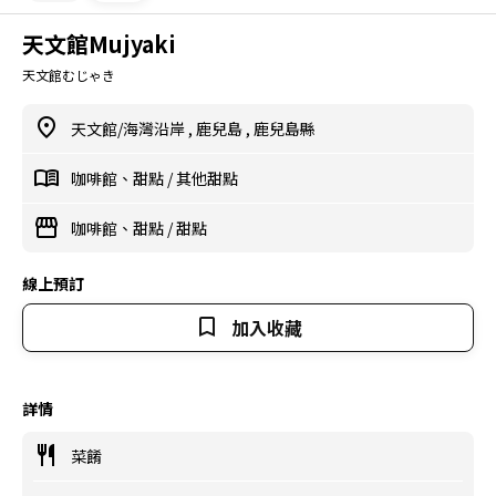
天文館Mujyaki
天文館むじゃき
天文館/海灣沿岸
,
鹿兒島
,
鹿兒島縣
咖啡館、甜點
/
其他甜點
咖啡館、甜點
/
甜點
線上預訂
加入收藏
詳情
菜餚