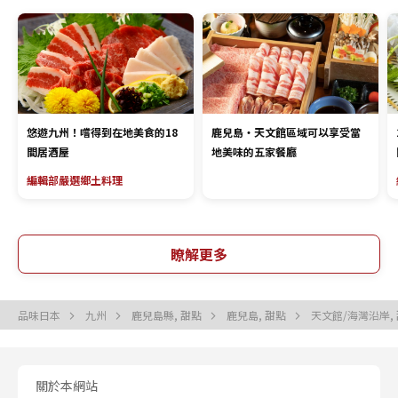
悠遊九州！嚐得到在地美食的18
鹿兒島・天文館區域可以享受當
間居酒屋
地美味的五家餐廳
編輯部嚴選
鄉土料理
瞭解更多
品味日本
九州
鹿兒島縣, 甜點
鹿兒島, 甜點
天文館/海灣沿岸,
關於本網站