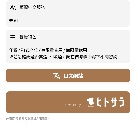
繁體中文服務
未知
餐廳特色
午餐
/
和式座位
/
無限量食用
/
無限量飲用
※若想確認是否禁煙 · 吸煙，請在備考欄中寫下相關咨詢。
日文網站
powered by
此頁面是通過谷歌翻譯API翻譯。