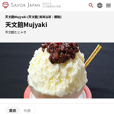
天文館Mujyaki (天文館/海灣沿岸｜甜點)
天文館Mujyaki
天文館むじゃき
資訊
地圖