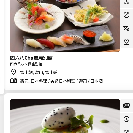
四六八Cha包廂別館
四六八ちゃ個室別館
富山站, 富山, 富山縣
壽司, 日本料理 / 各類日本料理 / 壽司 / 日本酒