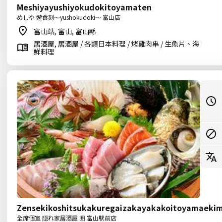
Meshiyayushiyokudokitoyamaten
めしや 遊食刻～yushokudoki～ 富山店
富山站, 富山, 富山縣
居酒屋, 居酒屋 / 各類日本料理 / 烤雞肉串 / 生魚片、海
鮮料理
Zensekikoshitsukakuregaizakayakakoitoyamaeki
全席個室 隠れ家居酒屋 囲 富山駅前店