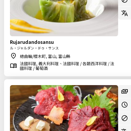
Rujarudandosansu
ル・ジャルダン・ドゥ・サンス
總曲輪/櫻木町, 富山, 富山縣
法國料理, 義大利料理、法國料理 / 各類西洋料理 / 法
國料理 / 葡萄酒