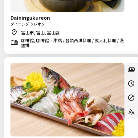
Dainingukureon
ダイニング クレオン
富山市, 富山, 富山縣
咖啡館, 咖啡館、甜點 / 各類西洋料理 / 義大利料理 / 漢
堡排