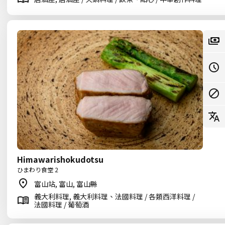
Himawarishokudotsu
ひまわり食堂 2
富山站, 富山, 富山縣
義大利料理, 義大利料理、法國料理 / 各類西洋料理 /
法國料理 / 葡萄酒