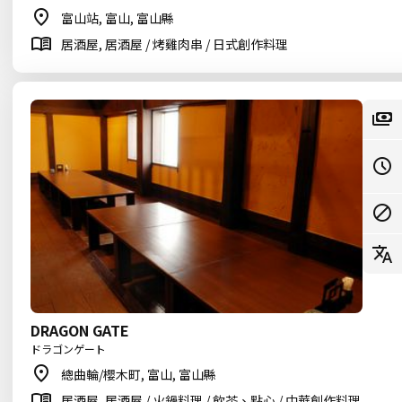
富山站, 富山, 富山縣
居酒屋, 居酒屋 / 烤雞肉串 / 日式創作料理
DRAGON GATE
ドラゴンゲート
總曲輪/櫻木町, 富山, 富山縣
居酒屋, 居酒屋 / 火鍋料理 / 飲茶、點心 / 中華創作料理