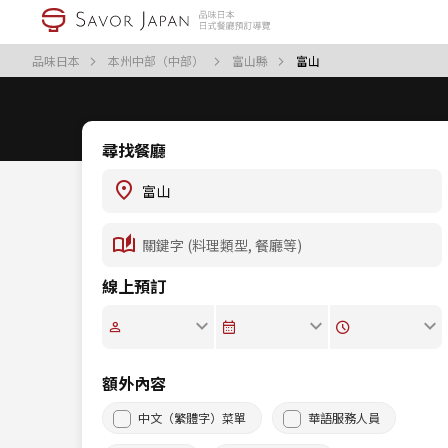
品味日本
本州中部（中部）
富山縣
富山
尋找餐廳
線上預訂
額外內容
中文（繁體字）菜單
華語服務人員