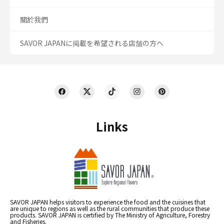
關於我們
SAVOR JAPANに掲載を希望される店舗の方へ
Links
SAVOR JAPAN helps visitors to experience the food and the cuisines that
are unique to regions as well as the rural communities that produce these
products. SAVOR JAPAN is certified by The Ministry of Agriculture, Forestry
and Fisheries.