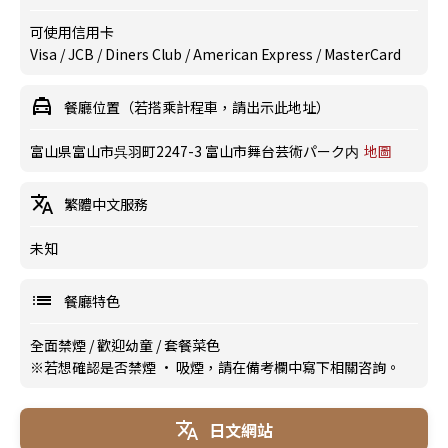
可使用信用卡
Visa / JCB / Diners Club / American Express / MasterCard
餐廳位置（若搭乘計程車，請出示此地址）
富山県富山市呉羽町2247-3 富山市舞台芸術パーク内
地圖
繁體中文服務
未知
餐廳特色
全面禁煙
/
歡迎幼童
/
套餐菜色
※若想確認是否禁煙 · 吸煙，請在備考欄中寫下相關咨詢。
日文網站