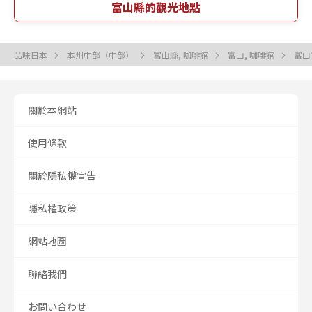
富山縣的觀光地點
品味日本
本州中部（中部）
富山縣, 咖啡館
富山, 咖啡館
富山
關於本網站
使用條款
關於隱私權宣告
隱私權政策
網站地圖
聯絡我們
お問い合わせ