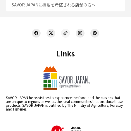
SAVOR JAPANに掲載を希望される店舗の方へ
Links
SAVOR JAPAN helps visitors to experience the food and the cuisines that
are unique to regions as well as the rural communities that produce these
products. SAVOR JAPAN is certified by The Ministry of Agriculture, Forestry
and Fisheries.