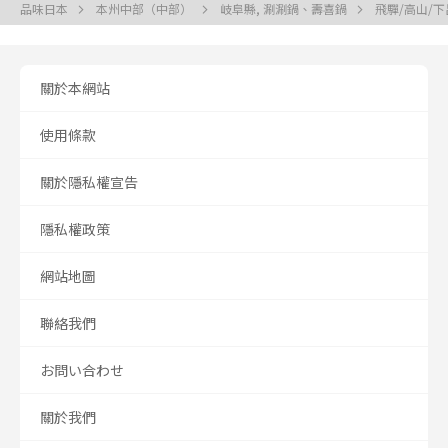
品味日本
本州中部（中部）
岐阜縣, 涮涮鍋、壽喜鍋
飛驒/高山/下
關於本網站
使用條款
關於隱私權宣告
隱私權政策
網站地圖
聯絡我們
お問い合わせ
關於我們