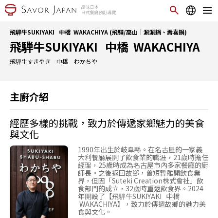
飛騨牛SUKIYAKI 中橋 WAKACHIYA (飛驒/高山｜涮涮鍋、壽喜鍋)
飛騨牛SUKIYAKI 中橋 WAKACHIYA
飛騨牛すきやき 中橋 わかちや
主廚介紹
經歷多樣的挑戰，致力於傳遞家鄉魅力的美食
與文化
1990年出生於岐阜縣。在名古屋的一家義
大利餐廳展開了飲食業的職涯，21歲時擔任
經理，25歲時成為名古屋市內多家餐廳的廚
師長。之後返回故鄉，曾短暫離開飲食業
界，但因「Suteki Creation株式會社」飲
食部門的成立，32歲時重返飲食界。2024
年開設了【飛騨牛SUKIYAKI 中橋
WAKACHIYA】，致力於傳遞故鄉的魅力美
食與文化。