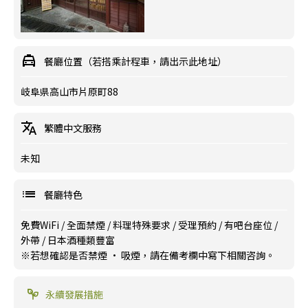
餐廳位置（若搭乘計程車，請出示此地址）
岐阜県高山市片原町88
繁體中文服務
未知
餐廳特色
免費WiFi
/
全面禁煙
/
料理特殊要求
/
受理預約
/
有吧台座位
/
外帶
/
日本酒種類豐富
※若想確認是否禁煙 · 吸煙，請在備考欄中寫下相關咨詢。
永續發展措施