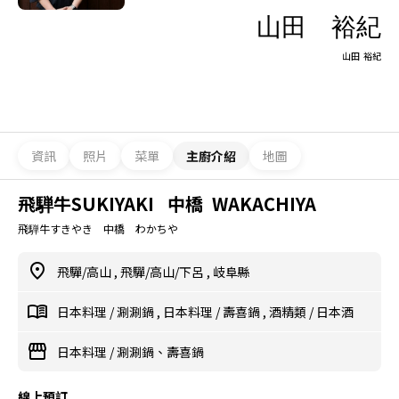
山田 裕紀
山田 裕紀
資訊
照片
菜單
主廚介紹
地圖
飛騨牛SUKIYAKI 中橋 WAKACHIYA
飛騨牛すきやき 中橋 わかちや
飛驒/高山
,
飛驒/高山/下呂
,
岐阜縣
日本料理
/
涮涮鍋
,
日本料理
/
壽喜鍋
,
酒精類
/
日本酒
日本料理
/
涮涮鍋、壽喜鍋
線上預訂