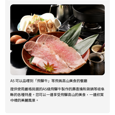
A5 可以品嚐到「飛驒牛」等飛鎢高山美食的餐廳
提供使用嚴格挑選的A5級飛驒牛製作的壽喜燒和涮鍋等岐阜
縣的各種特產。您可以一邊享受飛驒高山的美食，一邊欣賞
中橋的美麗風景。