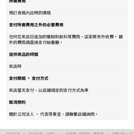
所需費用
預訂表格内註明的價格
支付所需費用之外的必要費用
任何在來店日追加的餐點和飲料等費用，店家將另外收費。 額
外的費用請直接支付給餐廳。
提供商品的時間
來店時
支付期間 · 支付方式
來店當天支付，以店鋪規定的支付方式為準
取消預約
關於公司法人 · 代表等事宜，請聯繫店鋪詢問。
品味日本
本州中部（中部）
岐阜縣, 涮涮鍋、壽喜鍋
飛驒/高山/下