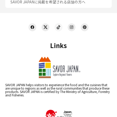
SAVOR JAPANに掲載を希望される店舗の方へ
Links
SAVOR JAPAN helps visitors to experience the food and the cuisines that
are unique to regions as well as the rural communities that produce these
products. SAVOR JAPAN is certified by The Ministry of Agriculture, Forestry
and Fisheries.