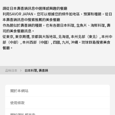
請從日本壽喜鍋訊息中選擇感興趣的餐廳
利用SAVOR JAPAN，您可以根據您的條件如地區，預算和種類，從日
本壽喜鍋訊息中搜索推薦的美食餐廳
作為類似於壽喜鍋的種類，也有
各類日本料理
,
生魚片、海鮮料理
,
壽
司
的美食餐廳訊息。
從
東京
,
東京周遭
,
京都與大阪地區
,
北海道
,
本州北部（東北）
,
本州中
部（中部）
,
本州西部（中國）
,
四國
,
九州
,
沖繩・琉球群島
搜索美食
餐廳。
品味日本
日本料理, 壽喜鍋
關於本網站
使用條款
關於隱私權宣告