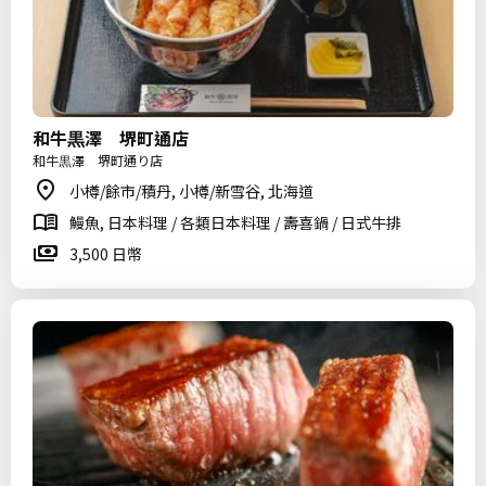
和牛黒澤 堺町通店
和牛黒澤 堺町通り店
小樽/餘市/積丹, 小樽/新雪谷, 北海道
鰻魚, 日本料理 / 各類日本料理 / 壽喜鍋 / 日式牛排
3,500 日幣