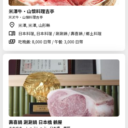
米澤牛・山懷料理吉亭
米沢牛・山懐料理吉亭
米澤, 米澤, 山形縣
日本料理, 日本料理 / 涮涮鍋 / 壽喜鍋 / 鄉土料理
吃晚飯: 8,000 日幣 / 午餐: 3,000 日幣
壽喜鍋 涮涮鍋 日本橋 鶴屋
すき焼き しゃぶしゃぶ 日本橋 鶴屋