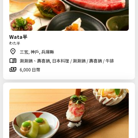
Wata半
わた半
三宮, 神戶, 兵庫縣
涮涮鍋、壽喜鍋, 日本料理 / 涮涮鍋 / 壽喜鍋 / 牛排
6,000 日幣