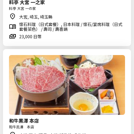
料亭 大宮 一之家
料亭 大宮 一の家
大宮, 埼玉, 埼玉縣
懷石料理（日式套餐）, 日本料理 / 懷石/宴席料理（日式
套餐菜色） / 壽司 / 壽喜鍋
23,000 日幣
和牛黑澤 本店
和牛黒澤 本店