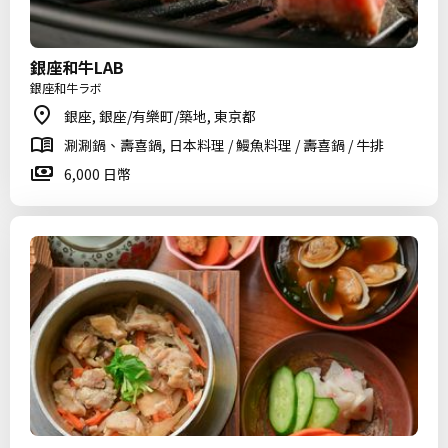
銀座和牛LAB
銀座和牛ラボ
銀座, 銀座/有樂町/築地, 東京都
涮涮鍋、壽喜鍋, 日本料理 / 鰻魚料理 / 壽喜鍋 / 牛排
6,000 日幣