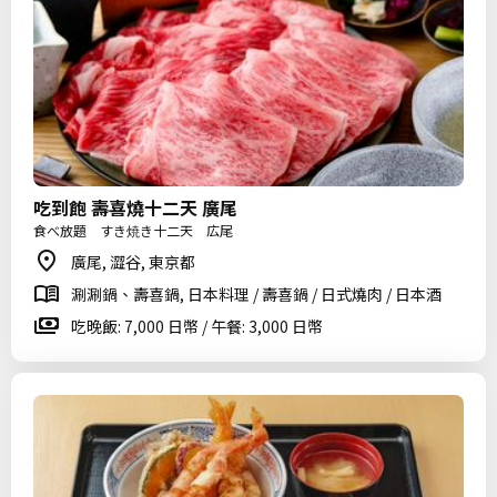
吃到飽 壽喜燒十二天 廣尾
食べ放題 すき焼き十二天 広尾
廣尾, 澀谷, 東京都
涮涮鍋、壽喜鍋, 日本料理 / 壽喜鍋 / 日式燒肉 / 日本酒
吃晚飯: 7,000 日幣 / 午餐: 3,000 日幣