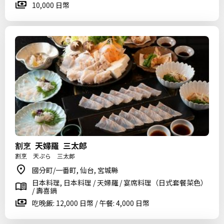
10,000 日幣
割烹 天婦羅 三太郎
割烹 天ぷら 三太郎
國分町/一番町, 仙台, 宮城縣
日本料理, 日本料理 / 天婦羅 / 宴席料理（日式套餐菜色）
/ 壽喜鍋
吃晚飯: 12,000 日幣 / 午餐: 4,000 日幣