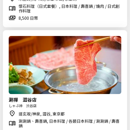
懷石料理（日式套餐）, 日本料理 / 壽喜鍋 / 燒肉 / 日式創
作料理
8,500 日幣
涮禪 澀谷店
しゃぶ禅 渋谷店
道玄坂/神泉, 澀谷, 東京都
涮涮鍋、壽喜鍋, 日本料理 / 各類日本料理 / 涮涮鍋 / 壽喜
鍋