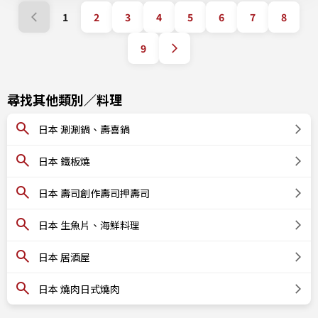
1
2
3
4
5
6
7
8
9
尋找其他類別／料理
日本 涮涮鍋、壽喜鍋
日本 鐵板燒
日本 壽司創作壽司押壽司
日本 生魚片、海鮮料理
日本 居酒屋
日本 燒肉日式燒肉