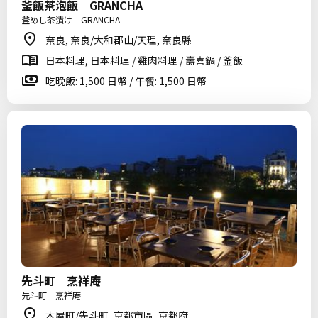
釜飯茶泡飯 GRANCHA
釜めし茶漬け GRANCHA
奈良, 奈良/大和郡山/天理, 奈良縣
日本料理, 日本料理 / 雞肉料理 / 壽喜鍋 / 釜飯
吃晚飯: 1,500 日幣 / 午餐: 1,500 日幣
先斗町 烹祥庵
先斗町 烹祥庵
木屋町/先斗町, 京都市區, 京都府