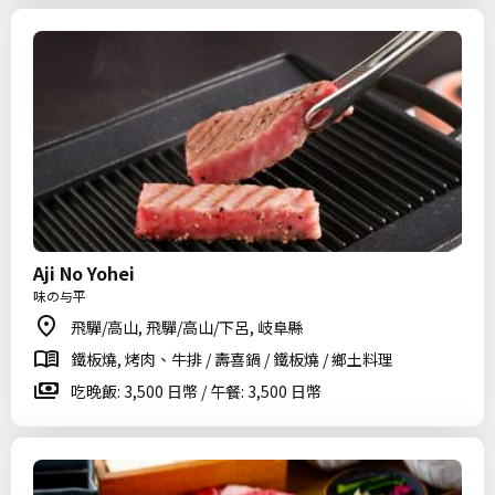
Aji No Yohei
味の与平
飛驒/高山, 飛驒/高山/下呂, 岐阜縣
鐵板燒, 烤肉、牛排 / 壽喜鍋 / 鐵板燒 / 鄉土料理
吃晚飯: 3,500 日幣 / 午餐: 3,500 日幣