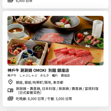
6,000 日幣
神戶牛 涮涮鍋 OMOKI 別館 銀座店
神戸牛 しゃぶしゃぶ おもき 離れ 銀座店
銀座, 銀座/有樂町/築地, 東京都
涮涮鍋、壽喜鍋, 日本料理 / 涮涮鍋 / 壽喜鍋 / 宴席料理
（日式套餐菜色）
吃晚飯: 8,000 日幣 / 午餐: 3,000 日幣