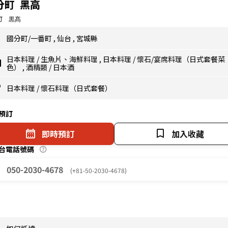
分町 黑高
町 黒髙
國分町/一番町
,
仙台
,
宮城縣
日本料理
/
生魚片、海鮮料理
,
日本料理
/
懷石/宴席料理（日式套餐菜
色）
,
酒精類
/
日本酒
日本料理
/
懷石料理（日式套餐）
預訂
即時預訂
加入收藏
台電話號碼
050-2030-4678
(+81-50-2030-4678)