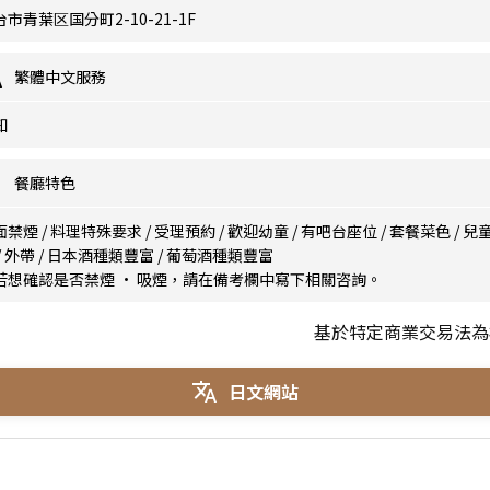
台市青葉区国分町2-10-21-1F
繁體中文服務
知
餐廳特色
面禁煙
/
料理特殊要求
/
受理預約
/
歡迎幼童
/
有吧台座位
/
套餐菜色
/
兒
/
外帶
/
日本酒種類豐富
/
葡萄酒種類豐富
若想確認是否禁煙 · 吸煙，請在備考欄中寫下相關咨詢。
基於特定商業交易法為
日文網站