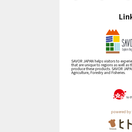
Lin
SAVOR JAPAN helps visitors to experie
that are unique to regions as well as 
produce these products. SAVOR JAPAN i
Agriculture, Forestry and Fisheries.
powered by 