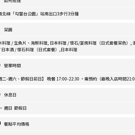
如何抵達
南北線「勾當台公園」站南出口3步行3分鐘
菜餚
本料理 / 生魚片、海鮮料理, 日本料理 / 懷石/宴席料理（日式套餐菜色）, 
 / 日本酒 / 懷石料理（日式套餐）,日本料理
營業時間
週二-週六、節假日前日】 晚餐 17:00-22:30 ・需預約（最晚入店時間21:0
休息日
一 週日 節假日
餐點平均價格