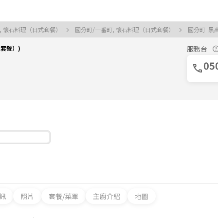
, 懷石料理（日式套餐）
國分町/一番町, 懷石料理（日式套餐）
國分町 黑
套餐）)
服務台
05
訊
照片
套餐/菜單
主廚介紹
地圖