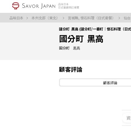
品味日本
本州北部（東北）
宮城縣, 懷石料理（日式套餐）
仙台
國分町 黑高 (國分町/一番町｜懷石料理（日式
國分町 黑高
国分町 黒髙
顧客評論
顧客評論
資