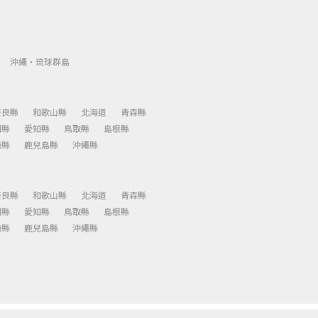
沖繩・琉球群島
奈良縣
和歌山縣
北海道
青森縣
岡縣
愛知縣
鳥取縣
島根縣
崎縣
鹿兒島縣
沖繩縣
奈良縣
和歌山縣
北海道
青森縣
岡縣
愛知縣
鳥取縣
島根縣
崎縣
鹿兒島縣
沖繩縣