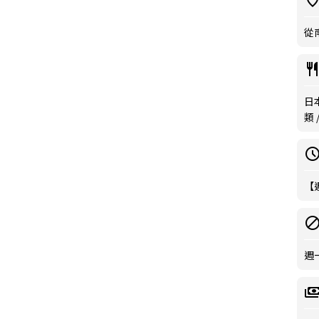
從
日
類
【
週