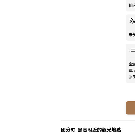
仙
未
全
單
※
國分町 黑高附近的觀光地點