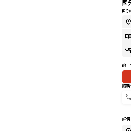
國
国分
線上
服務
詳情