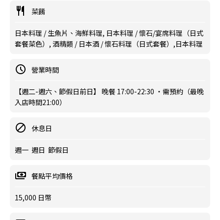
菜餚
日本料理 / 生魚片、海鮮料理, 日本料理 / 懷石/宴席料理（日式
套餐菜色）, 酒精類 / 日本酒 / 懷石料理（日式套餐）,日本料理
營業時間
【週二-週六、節假日前日】 晚餐 17:00-22:30 ・需預約（最晚
入店時間21:00）
休息日
週一 週日 節假日
餐點平均價格
15,000 日幣