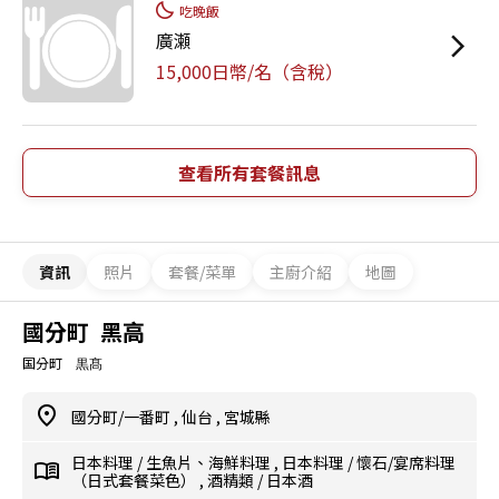
吃晚飯
廣瀬
15,000日幣/名（含稅）
查看所有套餐訊息
資訊
照片
套餐/菜單
主廚介紹
地圖
國分町 黑高
国分町 黒髙
國分町/一番町
,
仙台
,
宮城縣
日本料理
/
生魚片、海鮮料理
,
日本料理
/
懷石/宴席料理
（日式套餐菜色）
,
酒精類
/
日本酒