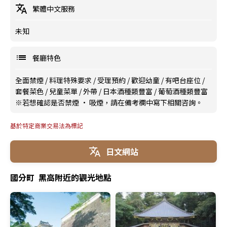
繁體中文服務
未知
餐廳特色
全面禁煙
/
料理特殊要求
/
受理預約
/
歡迎幼童
/
有吧台座位
/
套餐菜色
/
兒童菜單
/
外帶
/
日本酒種類豐富
/
葡萄酒種類豐富
※若想確認是否禁煙 · 吸煙，請在備考欄中寫下相關咨詢。
基於特定商業交易法為標記
日文網站
國分町 黑高附近的觀光地點