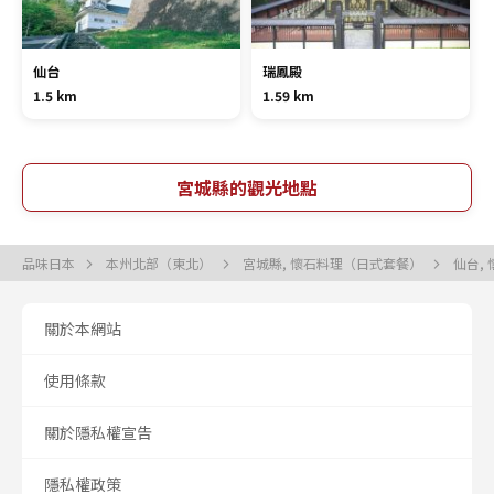
仙台
瑞鳳殿
1.5 km
1.59 km
宮城縣的觀光地點
品味日本
本州北部（東北）
宮城縣, 懷石料理（日式套餐）
仙台,
關於本網站
使用條款
關於隱私權宣告
隱私權政策