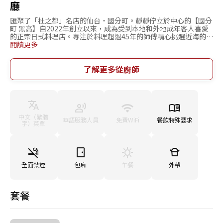
廳
匯聚了「杜之都」名店的仙台・國分町。靜靜佇立於中心的【國分
町 黑高】自2022年創立以來，成為受到本地和外地成年客人喜愛
的正宗日式料理店。專注於料理超過45年的師傅精心挑選近海的鮮
魚，以和x洋技法呈上充滿季節風味的菜餚。其中，幾乎全年提供
閱讀更多
宮城海域天然河豚的獨特風格，是仙台的開創性存在。享受整條三
陸當季鮮魚的一魚三吃套餐也深受好評，您可以在「廣瀬」「定禪
寺」「黑高」套餐中品嚐到河豚和當季鮮魚。隔絕了繁華街道的喧
了解更多從廚師
囂，安靜且風雅的和風空間，所有座位都是獨立包廂也是一個巨大
的魅力。備有當地酒和葡萄酒等豐富的飲品選擇，不僅受到當地人
喜愛，也是旅行時的美食勝地。關鍵字: 宮城美食, 仙台美食, 宮城
日式料理, 仙台日式料理, 日本料理, 和食, 牛舌, 海鮮, 壽司, 刺身, 仙
台站, 定禪寺大道, 勾當台公園, 一番町商店街, 仙台城遺址（青葉
城）, 瑞鳳殿, 仙台旅遊。
中文（繁體
華語服務人員
免費WiFi
餐飲特殊要求
字）菜單
全面禁煙
包廂
午餐
外帶
套餐