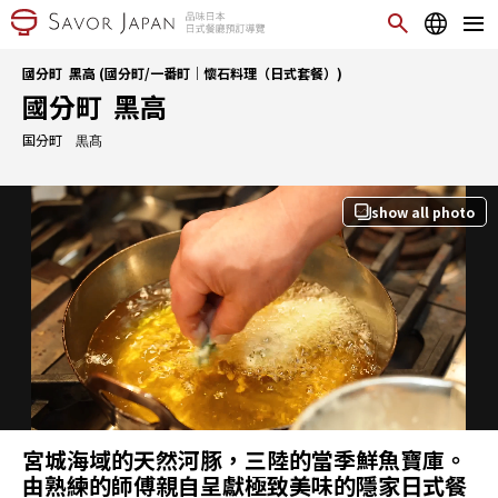
國分町 黑高 (國分町/一番町｜懷石料理（日式套餐）)
國分町 黑高
国分町 黒髙
show all photo
宮城海域的天然河豚，三陸的當季鮮魚寶庫。
由熟練的師傅親自呈獻極致美味的隱家日式餐