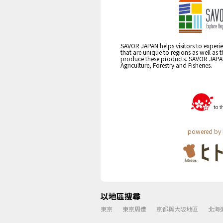
SAVOR JAPAN helps visitors to experie
that are unique to regions as well as 
produce these products. SAVOR JAPAN i
Agriculture, Forestry and Fisheries.
powered by 
以地區搜尋
東京
東京周遭
京都與大阪地區
北海