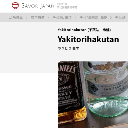
品味日本
東京周遭
千葉縣, 串燒
千葉/津田沼, 串燒
千葉站,
Yakitorihakutan (千葉站｜串燒)
Yakitorihakutan
やきとり 白炭