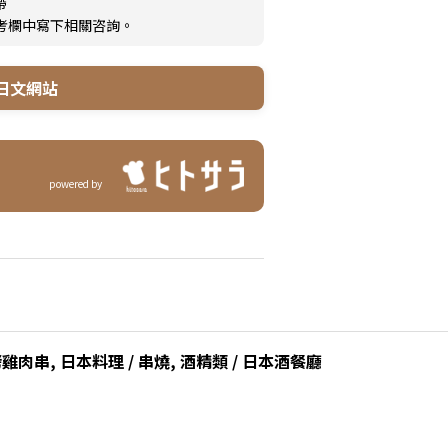
帶
備考欄中寫下相關咨詢。
日文網站
powered by
雞肉串, 日本料理 / 串燒, 酒精類 / 日本酒餐廳