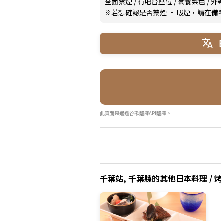
全面禁煙
/
有吧台座位
/
套餐菜色
/
外
※若想確認是否禁煙 · 吸煙，請在
此頁面是通過谷歌翻譯API翻譯。
千葉站, 千葉縣的其他日本料理 / 烤