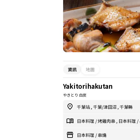
資訊
地圖
Yakitorihakutan
やきとり 白炭
千葉站
,
千葉/津田沼
,
千葉縣
日本料理
/
烤雞肉串
,
日本料理
/
日本料理
/
串燒