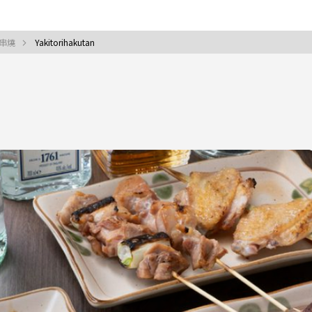
 串燒
Yakitorihakutan