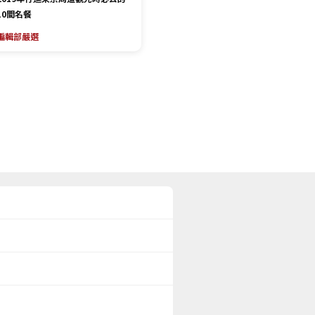
10間名餐
編輯部嚴選