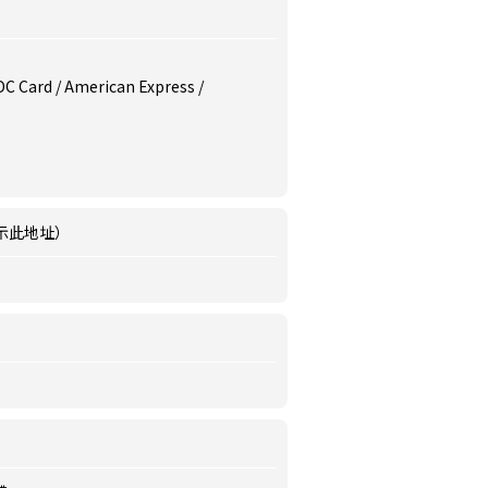
/ DC Card / American Express /
示此地址）