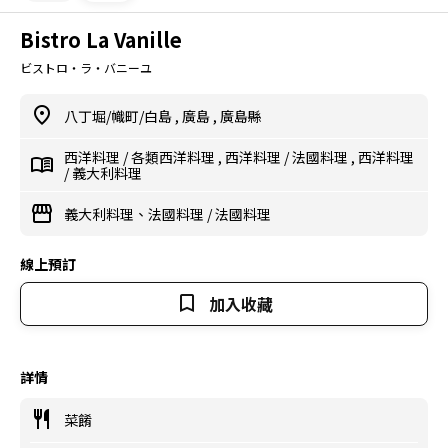
Bistro La Vanille
ビストロ・ラ・バニーユ
八丁堀/幟町/白島
,
廣島
,
廣島縣
西洋料理
/
各類西洋料理
,
西洋料理
/
法國料理
,
西洋料理
/
義大利料理
義大利料理、法國料理
/
法國料理
線上預訂
加入收藏
詳情
菜餚