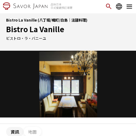
Bistro La Vanille (八丁堀/幟町/白島｜法國料理)
Bistro La Vanille
ビストロ・ラ・バニーユ
資訊
地圖