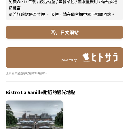
免費WiFi
/
午餐
/
歡迎幼童
/
套餐菜色
/
無限量飲用
/
葡萄酒種
類豐富
※若想確認是否禁煙 · 吸煙，請在備考欄中寫下相關咨詢。
日文網站
powered by
此頁面是通過谷歌翻譯API翻譯。
Bistro La Vanille附近的觀光地點