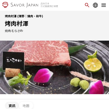
烤肉村澤 (薄野｜燒肉、和牛)
烤肉村澤
焼肉 むらさわ
資訊
地圖