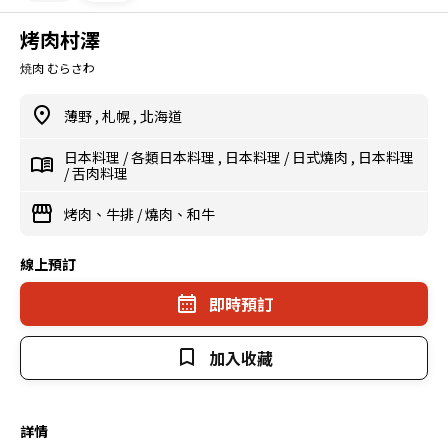
烤肉村澤
焼肉 むらさわ
薄野
,
札幌
,
北海道
日本料理
/
各類日本料理
,
日本料理
/
日式燒肉
,
日本料理
/
舌肉料理
烤肉、牛排
/
燒肉、和牛
線上預訂
即時預訂
加入收藏
詳情