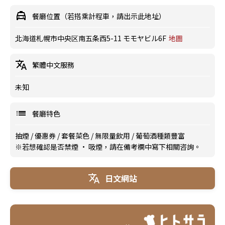
餐廳位置（若搭乘計程車，請出示此地址）
北海道札幌市中央区南五条西5-11 モモヤビル6F
地圖
繁體中文服務
未知
餐廳特色
抽煙
/
優惠券
/
套餐菜色
/
無限量飲用
/
葡萄酒種類豐富
※若想確認是否禁煙 · 吸煙，請在備考欄中寫下相關咨詢。
日文網站