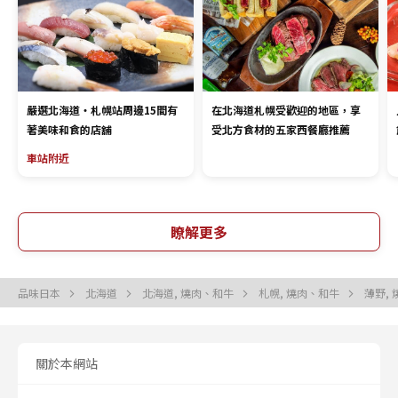
嚴選北海道・札幌站周邊15間有
在北海道札幌受歡迎的地區，享
著美味和食的店舖
受北方食材的五家西餐廳推薦
車站附近
瞭解更多
品味日本
北海道
北海道, 燒肉、和牛
札幌, 燒肉、和牛
薄野,
關於本網站