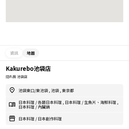
資訊
地圖
Kakurebo池袋店
隠れ房 池袋店
池袋東口/東池袋
,
池袋
,
東京都
日本料理
/
各類日本料理
,
日本料理
/
生魚片、海鮮料理
,
日本料理
/
內臟鍋
日本料理
/
日本創作料理