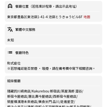
餐廳位置（若搭乘計程車，請出示此地址）
東京都豊島区東池袋1-41-4 池袋とうきゅうビル6F
地圖
繁體中文服務
未知
餐廳特色
和式座位
※若想確認是否禁煙 · 吸煙，請在備考欄中寫下相關咨詢。
姐妹餐廳
隱藏的川崎商店
/
Kakurebou 新宿店
/
蒸屋清郎 澀谷
/
新宿今屋總店
/
惠比壽今屋總店
/
西新宿今屋總店
/
榮屋橫濱港未來總店
/
美食米門 品川
/
走進星空
/
桐之小志品川清郎
/
京町小石羽新宿本館
/
七郎手丸田新宿
/