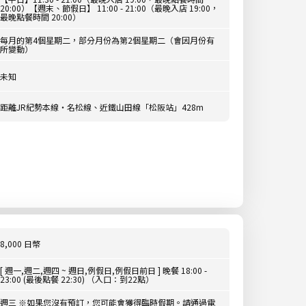
20:00）【週末、節假日】 11:00 - 21:00（最晚入店 19:00，
最晚點餐時間 20:00）
每月的第4個星期二，部分月份為第2個星期二（會因月份有
所變動）
未知
距離JR紀勢本線・名松線、近鐵山田線「松阪站」428m
8,000 日幣
[ 週一,週二,週四 ~ 週日,例假日,例假日前日 ] 晚餐 18:00 -
23:00 (最後點餐 22:30) （入口：到22點）
週三 ※如果您沒有預訂，您可能會獲得臨時假期。請通過電