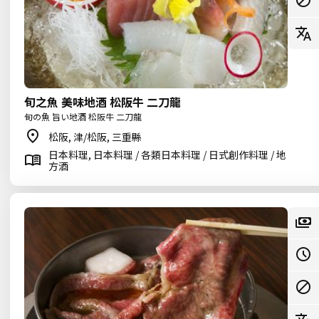
旬之魚 美味地酒 松阪牛 二刀龍
旬の魚 旨い地酒 松阪牛 二刀龍
松阪, 津/松阪, 三重縣
日本料理, 日本料理 / 各類日本料理 / 日式創作料理 / 地
方酒