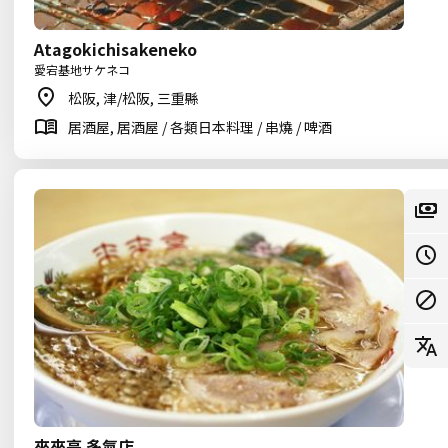
Atagokichisakeneko
愛宕基地サケネコ
松阪, 津/松阪, 三重縣
居酒屋, 居酒屋 / 各類日本料理 / 串燒 / 啤酒
來來亭 多氣店