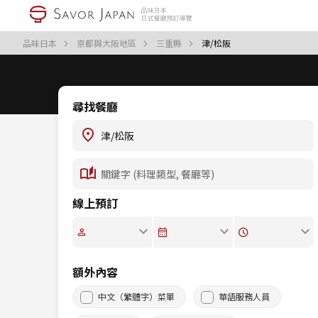
品味日本
京都與大阪地區
三重縣
津/松阪
尋找餐廳
線上預訂
額外內容
中文（繁體字）菜單
華語服務人員