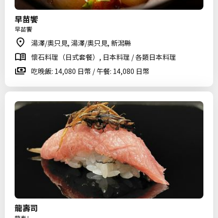
早苗饗
早苗饗
湯澤/奧只見, 湯澤/奧只見, 新潟縣
懷石料理（日式套餐）, 日本料理 / 各類日本料理
吃晚飯: 14,080 日幣 / 午餐: 14,080 日幣
龍壽司
龍寿し