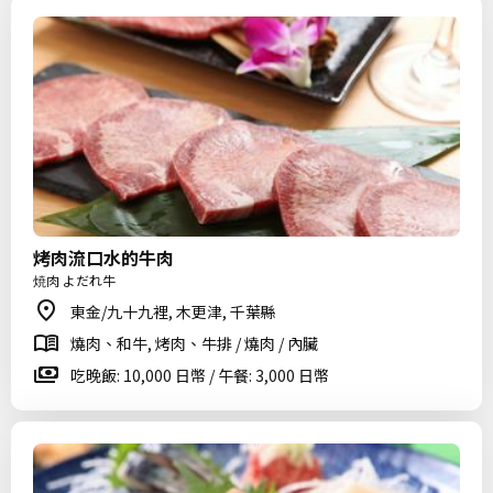
烤肉流口水的牛肉
焼肉 よだれ牛
東金/九十九裡, 木更津, 千葉縣
燒肉、和牛, 烤肉、牛排 / 燒肉 / 內臟
吃晚飯: 10,000 日幣 / 午餐: 3,000 日幣