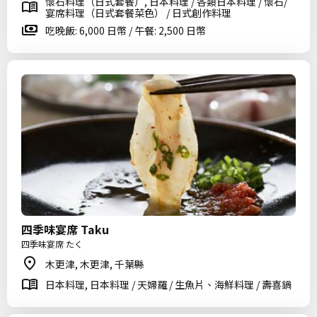
懷石料理（日式套餐）, 日本料理 / 各類日本料理 / 懷石/
宴席料理（日式套餐菜色） / 日式創作料理
吃晚飯: 6,000 日幣 / 午餐: 2,500 日幣
四季味宴席 Taku
四季味宴席 たく
木更津, 木更津, 千葉縣
日本料理, 日本料理 / 天婦羅 / 生魚片、海鮮料理 / 壽喜鍋