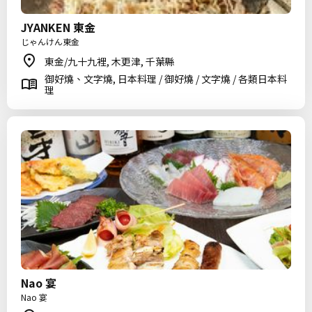
JYANKEN 東金
じゃんけん東金
東金/九十九裡, 木更津, 千葉縣
御好燒、文字燒, 日本料理 / 御好燒 / 文字燒 / 各類日本料
理
Nao 宴
Nao 宴