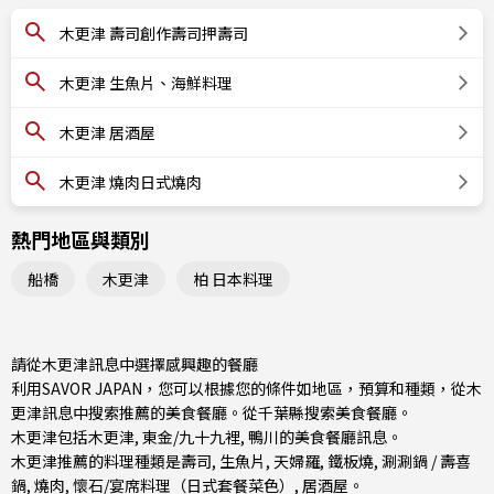
木更津 壽司創作壽司押壽司
木更津 生魚片、海鮮料理
木更津 居酒屋
木更津 燒肉日式燒肉
熱門地區與類別
船橋
木更津
柏 日本料理
請從木更津訊息中選擇感興趣的餐廳
利用SAVOR JAPAN，您可以根據您的條件如地區，預算和種類，從木
更津訊息中搜索推薦的美食餐廳。從
千葉縣
搜索美食餐廳。
木更津包括
木更津
,
東金/九十九裡
,
鴨川
的美食餐廳訊息。
木更津推薦的料理種類是
壽司
,
生魚片
,
天婦羅
,
鐵板燒
,
涮涮鍋 / 壽喜
鍋
,
燒肉
,
懷石/宴席料理（日式套餐菜色）
,
居酒屋
。