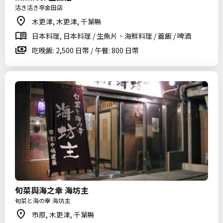
活き活き亭金田店
木更津, 木更津, 千葉縣
日本料理, 日本料理 / 生魚片、海鮮料理 / 蓋飯 / 啤酒
吃晚飯: 2,500 日幣 / 午餐: 800 日幣
旬菜與海之幸 海坊主
旬菜と海の幸 海坊主
市原, 木更津, 千葉縣