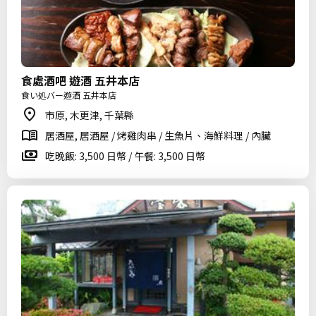
食處酒吧 遊酒 五井本店
食い処バー遊酒 五井本店
市原, 木更津, 千葉縣
居酒屋, 居酒屋 / 烤雞肉串 / 生魚片、海鮮料理 / 內臟
吃晚飯: 3,500 日幣 / 午餐: 3,500 日幣