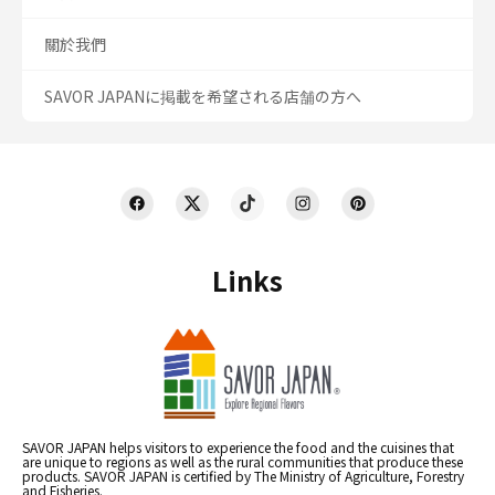
關於我們
SAVOR JAPANに掲載を希望される店舗の方へ
Links
SAVOR JAPAN helps visitors to experience the food and the cuisines that
are unique to regions as well as the rural communities that produce these
products. SAVOR JAPAN is certified by The Ministry of Agriculture, Forestry
and Fisheries.