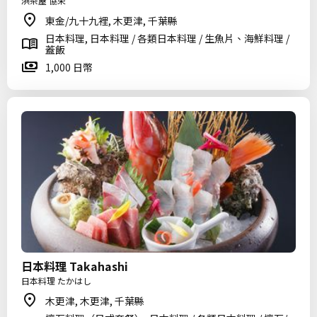
浜茶屋 協栄
東金/九十九裡, 木更津, 千葉縣
日本料理, 日本料理 / 各類日本料理 / 生魚片、海鮮料理 /
蓋飯
1,000 日幣
日本料理 Takahashi
日本料理 たかはし
木更津, 木更津, 千葉縣