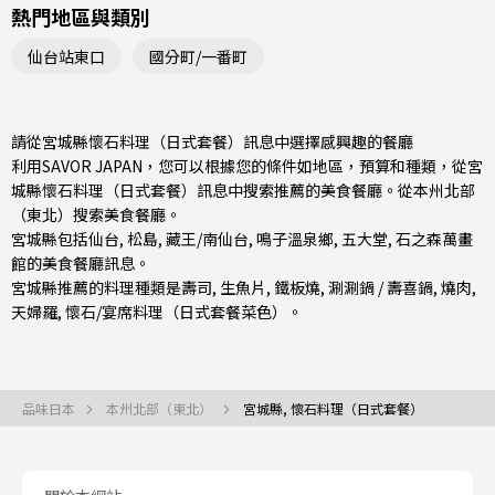
熱門地區與類別
仙台站東口
國分町/一番町
請從宮城縣懷石料理（日式套餐）訊息中選擇感興趣的餐廳
利用SAVOR JAPAN，您可以根據您的條件如地區，預算和種類，從宮
城縣懷石料理（日式套餐）訊息中搜索推薦的美食餐廳。從
本州北部
（東北）
搜索美食餐廳。
宮城縣包括
仙台
,
松島
,
藏王/南仙台
, 鳴子溫泉鄉, 五大堂, 石之森萬畫
館的美食餐廳訊息。
宮城縣推薦的料理種類是
壽司
,
生魚片
,
鐵板燒
,
涮涮鍋 / 壽喜鍋
,
燒肉
,
天婦羅
,
懷石/宴席料理（日式套餐菜色）
。
品味日本
本州北部（東北）
宮城縣, 懷石料理（日式套餐）