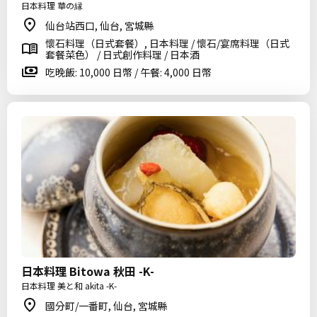
日本料理 華の縁
仙台站西口, 仙台, 宮城縣
懷石料理（日式套餐）, 日本料理 / 懷石/宴席料理（日式
套餐菜色） / 日式創作料理 / 日本酒
吃晚飯: 10,000 日幣 / 午餐: 4,000 日幣
日本料理 Bitowa 秋田 -K-
日本料理 美と和 akita -K-
國分町/一番町, 仙台, 宮城縣