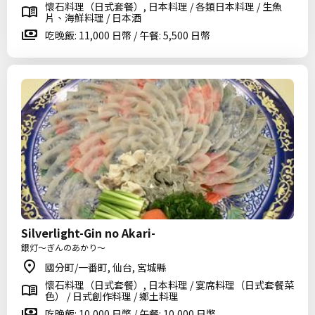
懷石料理（日式套餐）, 日本料理 / 各類日本料理 / 生魚
片、海鮮料理 / 日本酒
吃晚飯: 11,000 日幣 / 午餐: 5,500 日幣
Silverlight-Gin no Akari-
銀灯～ぎんのあかり～
國分町/一番町, 仙台, 宮城縣
懷石料理（日式套餐）, 日本料理 / 宴席料理（日式套餐菜
色） / 日式創作料理 / 鄉土料理
吃晚飯: 10,000 日幣 / 午餐: 10,000 日幣