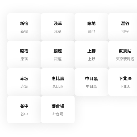
新宿
淺草
築地
澀谷
新宿
浅草
築地
渋谷
原宿
銀座
上野
東京站
原宿
銀座
上野
東京駅周辺
赤坂
惠比壽
中目黑
下北澤
赤坂
恵比寿
中目黒
下北沢
谷中
御台場
谷中
お台場