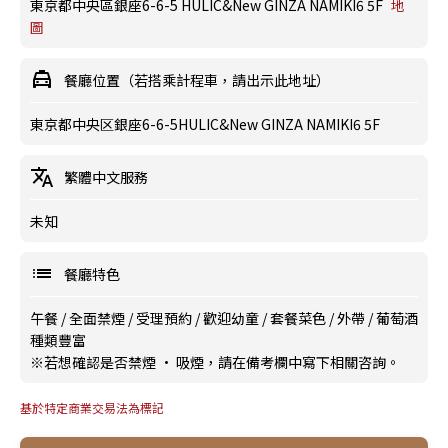
東京都中央區銀座6-6-5 HULIC&New GINZA NAMIKI6 5F
地
圖
餐廳位置（若搭乘計程車，請出示此地址）
東京都中央区銀座6-6-5HULIC&New GINZA NAMIKI6 5F
繁體中文服務
未知
餐廳特色
午餐
/
全面禁煙
/
受理預約
/
歡迎幼童
/
套餐菜色
/
外帶
/
葡萄酒
種類豐富
※若想確認是否禁煙 · 吸煙，請在備考欄中寫下相關咨詢。
基於特定商業交易法為標記