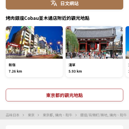
日文網站
烤肉銀座Cobau並木通店附近的觀光地點
新宿
淺草
7.26 km
5.93 km
東京都的觀光地點
品味日本
東京
東京都, 燒肉、和牛
銀座/有樂町/築地, 燒肉、和牛