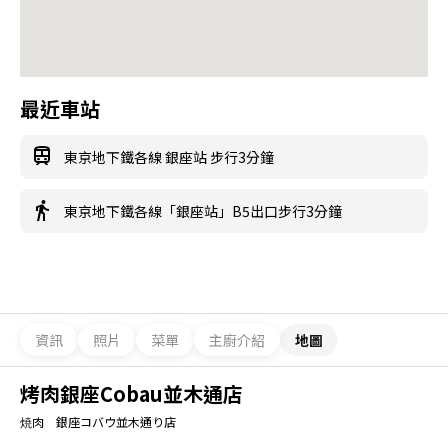
最近車站
東京地下鐵各線 銀座站 步行3分鐘
東京地下鐵各線「銀座站」B5出口步行3分鐘
資訊
照片
菜單
主廚介紹
地圖
烤肉銀座Cobau並木通店
焼肉 銀座コバウ並木通り店