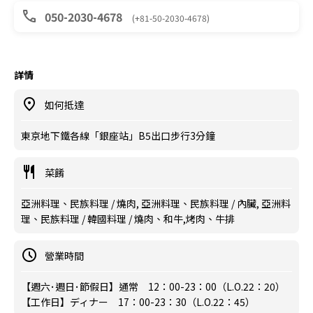
050-2030-4678
(+81-50-2030-4678)
詳情
如何抵達
東京地下鐵各線「銀座站」B5出口步行3分鐘
菜餚
亞洲料理、民族料理 / 燒肉, 亞洲料理、民族料理 / 內臟, 亞洲料
理、民族料理 / 韓國料理 / 燒肉、和牛,烤肉、牛排
營業時間
【週六･週日･節假日】通常 12：00-23：00（L.O.22：20）
【工作日】ディナー 17：00-23：30（L.O.22：45）