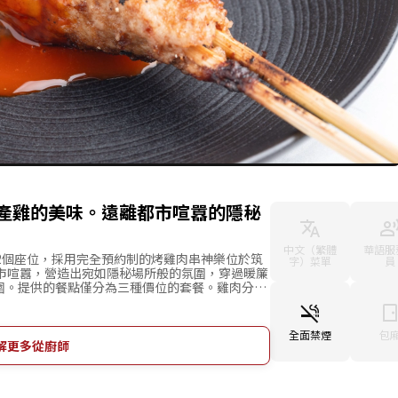
產雞的美味。遠離都市喧囂的隱秘
中文（繁體
華語服
2個座位，採用完全預約制的烤雞肉串神樂位於筑
字）菜單
員
都市喧囂，營造出宛如隱秘場所般的氛圍，穿過暖簾
圍。提供的餐點僅分為三種價位的套餐。雞肉分別
全預約制的店鋪，根據當天預約的數量處理全雞。
心烤製，充分引出國產雞的鮮味，讓顧客能徹底品
產雞絕配的日本酒，能夠發現國產雞的美味與日本
全面禁煙
包
解更多從廚師