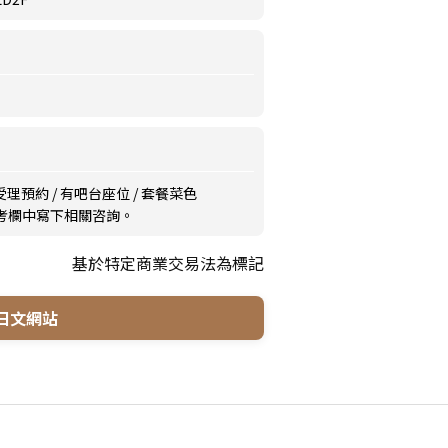
受理預約
/
有吧台座位
/
套餐菜色
備考欄中寫下相關咨詢。
基於特定商業交易法為標記
日文網站