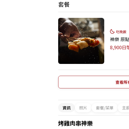
套餐
吃晚飯
神樂 原
8,900
查看所
資訊
照片
套餐/菜單
主
烤雞肉串神樂