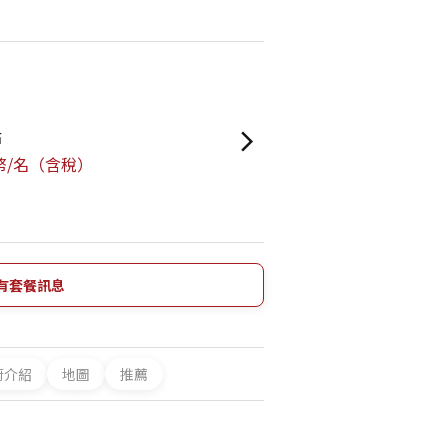
點
日幣/名（含稅）
有套餐訊息
廚介紹
地圖
推薦