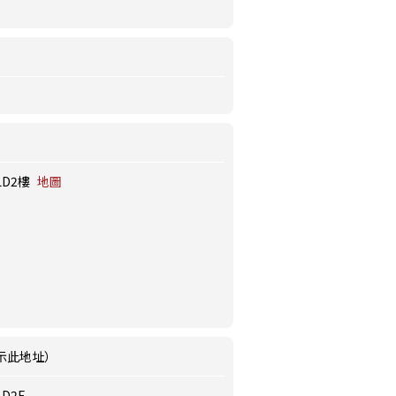
LD2樓
地圖
示此地址）
D2F