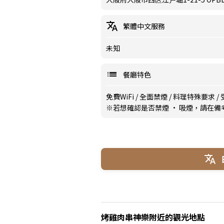
繁體中文服務
未知
餐廳特色
免費WiFi
/
全面禁煙
/
料理特殊要求
/
※若想確認是否禁煙 · 吸煙，請在
烤雞肉串神樂附近的觀光地點