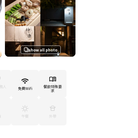
show all photo
務人
餐飲特殊要
免費WiFi
求
廂
午餐
外帶