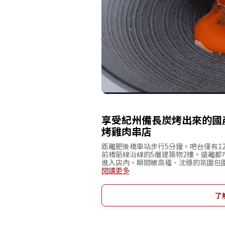
享受紀州備長炭烤出來的國
烤雞肉串店
距離肥後橋車站步行5分鐘。吧台僅有1
前橋筋線沿線的5層建築物2樓。遠離
進入店內，瞬間被高檔、沈穩的氛圍包
選用熟成肉及當日現宰的雞肉，作為完
閱讀更多
以紀州備長炭的高溫火力，花費時間細
味其中的美味。此外，店內還備有與國
酒交織而成的嶄新美味。
了