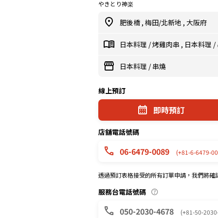
やきとり神楽
肥後橋
,
梅田/北新地
,
大阪府
日本料理
/
烤雞肉串
,
日本料理
/
日本料理
/
串燒
線上預訂
即時預訂
店舖電話號碼
06-6479-0089
(+81-6-6479-00
透過預訂表格接受的所有訂單申請，我們將確
服務台電話號碼
050-2030-4678
(+81-50-2030