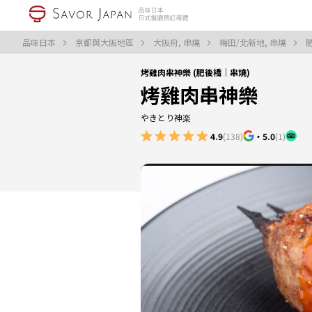
品味日本
京都與大阪地區
大阪府, 串燒
梅田/北新地, 串燒
烤雞肉串神樂 (肥後橋｜串燒)
烤雞肉串神樂
やきとり神楽
4.9
(138)
・
5.0
(1)