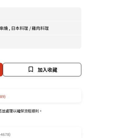
串燒
,
日本料理
/
雞肉料理
加入收藏
89)
認並處理以確保流程順利。
-4678)